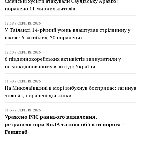
Єменські хусити атакували Саудівську Аравію:
поранено 11 мирних жителів
12:18 7 СЕРПНЯ, 2026
У Таїланді 14-річний учень влаштував стрілянину у
школі: 6 загиблих, 20 поранених
12:10 7 СЕРПНЯ, 2026
6 південнокорейських активістів звинуватили у
несанкціонованому візиті до України
11:40 7 СЕРПНЯ, 2026
На Миколаївщині в морі вибухнув боєприпас: загинув
чоловік, поранені дві жінки
11:33 7 СЕРПНЯ, 2026
Уражено РЛС раннього виявлення,
ретранслятори БпЛА та інші об’єкти ворога –
Генштаб