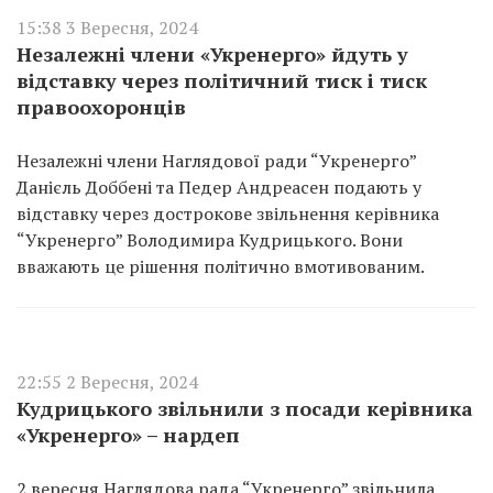
15:38 3 Вересня, 2024
Незалежні члени «Укренерго» йдуть у
відставку через політичний тиск і тиск
правоохоронців
Незалежні члени Наглядової ради “Укренерго”
Данієль Доббені та Педер Андреасен подають у
відставку через дострокове звільнення керівника
“Укренерго” Володимира Кудрицького. Вони
вважають це рішення політично вмотивованим.
22:55 2 Вересня, 2024
Кудрицького звільнили з посади керівника
«Укренерго» – нардеп
2 вересня Наглядова рада “Укренерго” звільнила