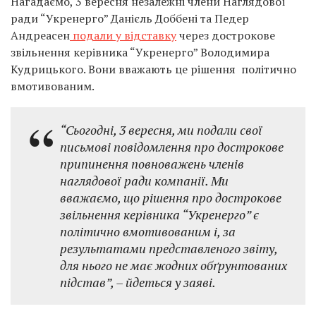
Нагадаємо, 3 вересня незалежні члени Наглядової
ради “Укренерго” Данієль Доббені та Педер
Андреасен
подали у відставку
через дострокове
звільнення керівника “Укренерго” Володимира
Кудрицького. Вони вважають це рішення політично
вмотивованим.
“Сьогодні, 3 вересня, ми подали свої
письмові повідомлення про дострокове
припинення повноважень членів
наглядової ради компанії. Ми
вважаємо, що рішення про дострокове
звільнення керівника “Укренерго” є
політично вмотивованим і, за
результатами представленого звіту,
для нього не має жодних обґрунтованих
підстав”, – йдеться у заяві.