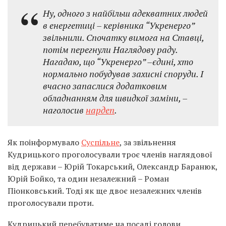
Ну, одного з найбільш адекватних людей
в енергетиці – керівника “Укренерго”
звільнили. Спочатку вимога на Ставці,
потім перегнули Наглядову раду.
Нагадаю, що “Укренерго” –єдині, хто
нормально побудував захисні споруди. І
вчасно запаслися додатковим
обладнанням для швидкої заміни, –
наголосив
нардеп
.
Як поінформувало
Суспільне
, за звільнення
Кудрицького проголосували троє членів наглядової
від держави – Юрій Токарський, Олександр Баранюк,
Юрій Бойко, та один незалежний – Роман
Піонковський. Тоді як ще двоє незалежних членів
проголосували проти.
Кудрицький перебуватиме на посаді голови