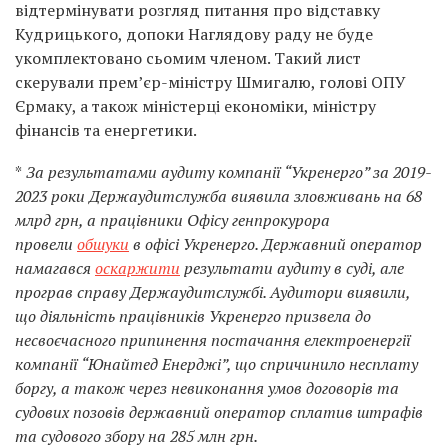
відтермінувати розгляд питання про відставку
Кудрицького, допоки Наглядову раду не буде
укомплектовано сьомим членом. Такий лист
скерували премʼєр-міністру Шмигалю, голові ОПУ
Єрмаку, а також міністерці економіки, міністру
фінансів та енергетики.
*
За результатами аудиту компанії “Укренерго” за 2019-
2023 роки Держаудитслужба виявила зловживань на 68
млрд грн, а працівники Офісу генпрокурора
провели
обшуки
в офісі Укренерго. Державний оператор
намагався
оскаржити
результати аудиту в суді, але
програв справу Держаудитслужбі. Аудитори виявили,
що діяльність працівників Укренерго призвела до
несвоєчасного припинення постачання електроенергії
компанії “Юнайтед Енерджі”, що спричинило несплату
боргу, а також через невиконання умов договорів та
судових позовів державний оператор сплатив штрафів
та судового збору на 285 млн грн.