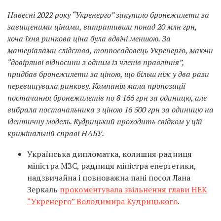
Навесні 2022 року “Укренерго” закупило бронежилети за
завищеними цінами, витративши понад 20 млн грн,
хоча їхня ринкова ціна була вдвічі меншою. За
матеріалами слідства, топпосадовець Укренерго, маючи
“довірливі відносини з одним із членів правління”,
придбав бронежилети за ціною, що більш ніж у два рази
перевищувала ринкову. Компанія мала пропозиції
постачання бронежилетів по 8 166 грн за одиницю, але
вибрала постачальника з ціною 16 500 грн за одиницю на
ідентичну модель. Кудрицький проходить свідком у цій
кримінальній справі НАБУ.
Українська дипломатка, колишня радниця
міністра МЗС, радниця міністра енергетики,
надзвичайна і повноважна пані посол Лана
Зеркаль
прокоментувала звільнення глави НЕК
“Укренерго” Володимира Кудрицького
.