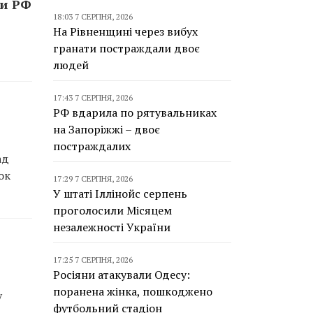
ти РФ
18:03 7 СЕРПНЯ, 2026
На Рівненщині через вибух
гранати постраждали двоє
людей
17:43 7 СЕРПНЯ, 2026
РФ вдарила по рятувальниках
на Запоріжжі – двоє
постраждалих
ад
ок
17:29 7 СЕРПНЯ, 2026
У штаті Іллінойс серпень
проголосили Місяцем
незалежності України
17:25 7 СЕРПНЯ, 2026
Росіяни атакували Одесу:
поранена жінка, пошкоджено
у
футбольний стадіон
а