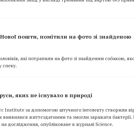
з Нової пошти, помітили на фото зі знайденою
ловіків, які потрапили на фото зі знайденим собакою, як
 спеку.
уси, яких не існувало в природі
rc Institute за допомогою штучного інтелекту створили ві
них виявилися життєздатними та змогли заражати бактерії.
на дослідження, опубліковане в журналі Science.