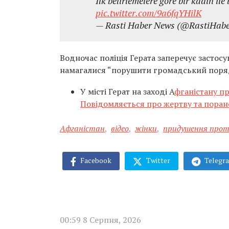
İlk belirlemelere göre bir kadın ile
pic.twitter.com/9a6fqYHilK
— Rasti Haber News (@RastiHab
Водночас поліція Герата заперечує застосу
намагалися “порушити громадський порядо
У місті Герат на заході А
фганістану пр
Повідомляється про жертву та поран
Афганістан
,
відео
,
жінки
,
придушення прот
Facebook
Twitter
Telegr
00:59 8 Серпня, 2026