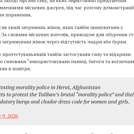
на заході Афганістану, на яких зафіксовано придушення
домленнями місцевих джерел, під час розгону демонстраці
ли поранення.
ля хвилі затримань жінок, яких таліби звинуватили у
 За словами місцевих жителів, приводом для обурення ст
 затримувала жінок через відсутність чадри або бурки.
 протестувальників таліби застосували силу та відкрили
 що силовики “використовували палиці, батоги та вогнепал
яли в повітря.
otesting morality police in Herat, Afghanistan
ets to protest the Taliban’s brutal “morality police” and thei
datory burqa and chador dress code for women and girls.
 9, 2026