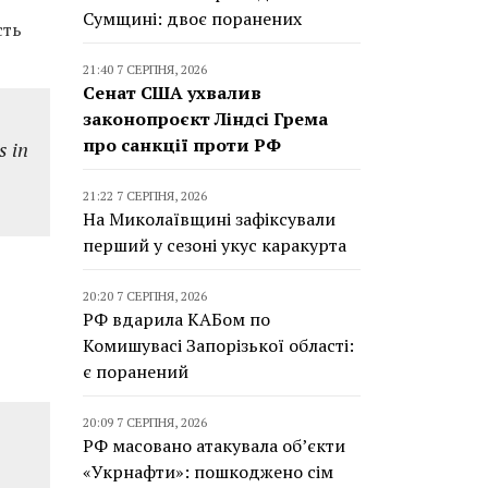
Сумщині: двоє поранених
сть
21:40 7 СЕРПНЯ, 2026
Сенат США ухвалив
законопроєкт Ліндсі Грема
про санкції проти РФ
s in
21:22 7 СЕРПНЯ, 2026
На Миколаївщині зафіксували
перший у сезоні укус каракурта
20:20 7 СЕРПНЯ, 2026
РФ вдарила КАБом по
Комишувасі Запорізької області:
є поранений
20:09 7 СЕРПНЯ, 2026
РФ масовано атакувала об’єкти
«Укрнафти»: пошкоджено сім