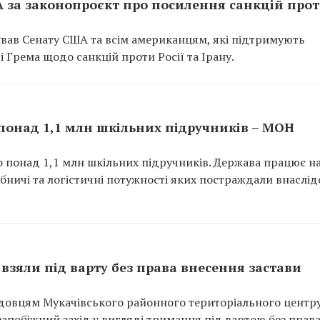
 за законопроєкт про посилення санкцій про
ав Сенату США та всім американцям, які підтримують
і Грема щодо санкцій проти Росії та Ірану.
 понад 1,1 млн шкільних підручників – МОН
но понад 1,1 млн шкільних підручників. Держава працює н
ничі та логістичні потужності яких постраждали внаслід
взяли під варту без права внесення застави
довцям Мукачівського районного територіального центр
апобіжний захід у вигляді тримання під вартою без прав