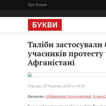
Про Букви
Таліби застосували
учасників протесту
Афганістані
Середа, 10 Червня, 2026 в 18:36
Джерело:
Afghanistan International
,
France