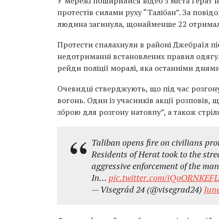
У мережі поширилися відео з міста Герат 
протестів силами руху “Талібан”. За пові
людина загинула, щонайменше 22 отрима
Протести спалахнули в районі Джебраїл піс
недотриманні встановлених правил одягу.
рейди поліції моралі, яка останніми днями
Очевидці стверджують, що під час розгону
вогонь. Один із учасників акції розповів,
зброю для розгону натовпу”, а також стріл
Taliban opens fire on civilians pr
Residents of Herat took to the stre
aggressive enforcement of the man
In…
pic.twitter.com/iQoORNKEFL
— Visegrád 24 (@visegrad24)
June