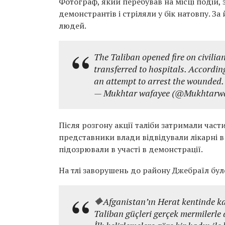
Фотограф, який перебував на місці подій,
демонстрантів і стріляли у бік натовпу. З
людей.
The Taliban opened fire on civilia
transferred to hospitals. According
an attempt to arrest the wounded
— Mukhtar wafayee (@Mukhtarw
Після розгону акції таліби затримали час
представники влади відвідували лікарні в
підозрювали в участі в демонстрації.
На тлі заворушень до району Джебраїл бул
🔶Afganistan’ın Herat kentinde ka
Taliban güçleri gerçek mermilerle a