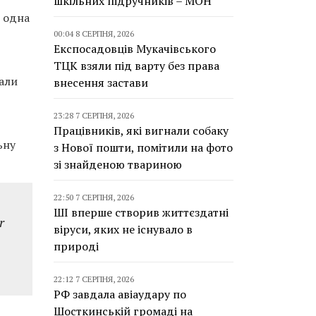
шкільних підручників – МОН
ї одна
00:04 8 СЕРПНЯ, 2026
Експосадовців Мукачівського
ТЦК взяли під варту без права
али
внесення застави
23:28 7 СЕРПНЯ, 2026
Працівників, які вигнали собаку
ьну
з Нової пошти, помітили на фото
зі знайденою твариною
22:50 7 СЕРПНЯ, 2026
ШІ вперше створив життєздатні
r
віруси, яких не існувало в
природі
22:12 7 СЕРПНЯ, 2026
РФ завдала авіаудару по
Шосткинській громаді на