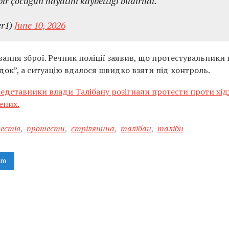
 bir çocuğun hayatını kaybettiği bildirildi.
er1)
June 10, 2026
вання зброї. Речник поліції заявив, що протестувальники 
к”, а ситуацію вдалося швидко взяти під контроль.
едставники влади Талібану розігнали протести проти хід
ених.
естів
,
протести
,
стрілянина
,
талібан
,
таліби
am