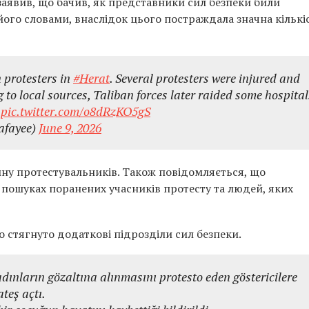
 заявив, що бачив, як представники сил безпеки били
а його словами, внаслідок цього постраждала значна кількі
n protesters in
#Herat
. Several protesters were injured and
 to local sources, Taliban forces later raided some hospital
.
pic.twitter.com/o8dRzKO5gS
afayee)
June 9, 2026
тину протестувальників. Також повідомляється, що
 пошуках поранених учасників протесту та людей, яких
о стягнуто додаткові підрозділи сил безпеки.
dınların gözaltına alınmasını protesto eden göstericilere
teş açtı.