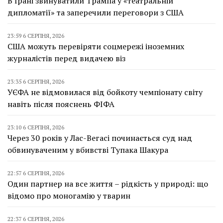
В Ірані звинуватили Трампа у «театральній
дипломатії» та заперечили переговори з США
23:59 6 СЕРПНЯ, 2026
США можуть перевіряти соцмережі іноземних
журналістів перед видачею віз
23:35 6 СЕРПНЯ, 2026
УЄФА не відмовилася від бойкоту чемпіонату світу
навіть після пояснень ФІФА
23:10 6 СЕРПНЯ, 2026
Через 30 років у Лас-Вегасі починається суд над
обвинуваченим у вбивстві Тупака Шакура
22:57 6 СЕРПНЯ, 2026
Один партнер на все життя – рідкість у природі: що
відомо про моногамію у тварин
22:37 6 СЕРПНЯ, 2026