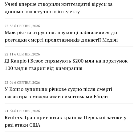
Учені вперше створили життєздатні віруси за
допомогою штучного інтелекту
22:36 6 СЕРПНЯ, 2026
Малярія чи отруєння: науковці наблизилися до
розгадки смерті представників династії Медічі
22:11 6 СЕРПНЯ, 2026
Ді Капріо і Безос спрямують $200 млн на порятунок
100 видів тварин від вимирання
22:04 6 СЕРПНЯ, 2026
У Конго зупинили річкове судно після смерті
пасажира з можливими симптомами Еболи
21:54 6 СЕРПНЯ, 2026
Reuters: Іран пригрозив країнам Перської затоки у
разі атаки США