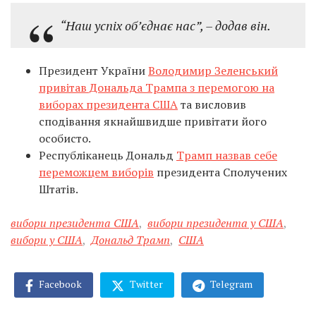
“Наш успіх об’єднає нас”, – додав він.
Президент України
Володимир Зеленський
привітав Дональда Трампа з перемогою на
виборах президента США
та висловив
сподівання якнайшвидше привітати його
особисто.
Республіканець Дональд
Трамп назвав себе
переможцем виборів
президента Сполучених
Штатів.
вибори президента США
,
вибори президента у США
,
вибори у США
,
Дональд Трамп
,
США
Facebook
Twitter
Telegram