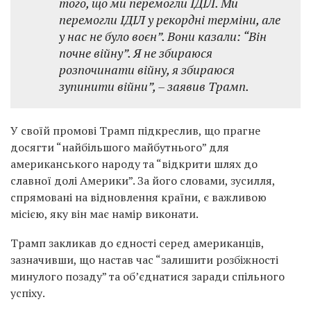
того, що ми перемогли ІДІЛ. Ми
перемогли ІДІЛ у рекордні терміни, але
у нас не було воєн”. Вони казали: “Він
почне війну”. Я не збираюся
розпочинати війну, я збираюся
зупинити війни”, – заявив Трамп.
У своїй промові Трамп підкреслив, що прагне
досягти “найбільшого майбутнього” для
американського народу та “відкрити шлях до
славної долі Америки”. За його словами, зусилля,
спрямовані на відновлення країни, є важливою
місією, яку він має намір виконати.
Трамп закликав до єдності серед американців,
зазначивши, що настав час “залишити розбіжності
минулого позаду” та об’єднатися заради спільного
успіху.