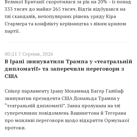
Великої Британії скоротилася за рік на 20% – із понад
333 тисяч до майже 265 тисяч. Відтік відбувався на
тлі скандалів, непопулярних рішень уряду Кіра
Стармера та конфлікту керівництва з лівим крилом
партії.
00:21 7 Серпня, 2026
В Ірані звинуватили Трампа у «театральній
дипломатії» та заперечили переговори з
США
Спікер парламенту Ірану Мохаммад Багер Галібаф
звинуватив президента США Дональда Трампа у
“театральній дипломатії”. Заява пролунала на тлі
суперечливих повідомлень Вашингтона й Тегерана
про можливі переговори щодо відкриття Ормузької
протоки.