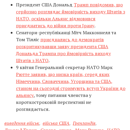
Президент США Дональд
Трамп повідомив, що
серйозно розглядає ймовірність виходу Штатів з
НАТО, оскільки Альянс відмовився
приєднатись до війни проти Ірану
.
Сенатори-республіканці Мітч Макконнелл та
Том Тілліс
приєднались до демократів
розкритикувавши заяву президента США
Дональда Трампа про ймовірність виходу
Штатів з НАТО
.
9 квітня Генеральний секретар НАТО Марк
Рютте заявив, що низка країн, серед яких
Німеччина, Словаччина, Угорщина та США,
станом на сьогодні стримують вступ України до
альянсу
, тому питання членства у
короткостроковій перспективі не
розглядається.
виведення військ
,
війська США
,
Гренландія
,
Дональд Трамп
,
Європа
,
криза
,
Марк Рютте
,
НАТО
,