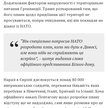
Додатковим фактором напруженості є територіальне
питання Гренландії. Трамп розчарований тим, що
його плани щодо придбання цієї території не
просуваються, попри очікування, які він покладав на
діалог із НАТО.
“Він спеціально попросив НАТО
розробити план, коли ми були в Давосі,
але вони ніби не сприймають це
всерйоз”,
– цитує видання слова
офіційного представника Білого дому.
Наразі в Європі дислокується понад 80 000
американських солдатів, переважна більшість яких
перебуває в Німеччині, Італії, Британії та Іспанії. Хоча
офіційного наказу Пентагону щодо розробки плану
відступу ще не надходило, самі лише розмови про це