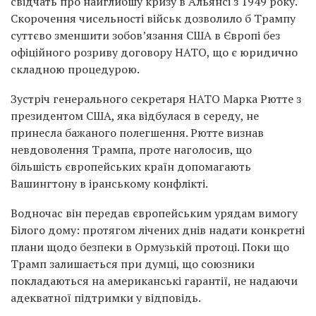
свідчать про найглибшу кризу в Альянсі з 1949 року.
Скорочення чисельності військ дозволило б Трампу
суттєво зменшити зобов’язання США в Європі без
офіційного розриву договору НАТО, що є юридично
складною процедурою.
Зустріч генерального секретаря НАТО Марка Рютте з
президентом США, яка відбулася в середу, не
принесла бажаного полегшення. Рютте визнав
невдоволення Трампа, проте наголосив, що
більшість європейських країн допомагають
Вашингтону в іранському конфлікті.
Водночас він передав європейським урядам вимогу
Білого дому: протягом лічених днів надати конкретні
плани щодо безпеки в Ормузькій протоці. Поки що
Трамп залишається при думці, що союзники
покладаються на американські гарантії, не надаючи
адекватної підтримки у відповідь.