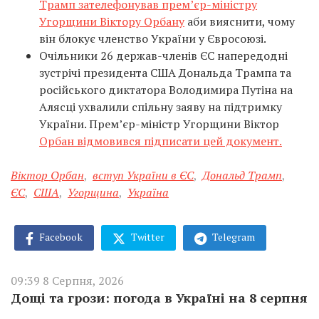
Трамп зателефонував прем’єр-міністру
Угорщини Віктору Орбану
аби вияснити, чому
він блокує членство України у Євросоюзі.
Очільники 26 держав-членів ЄС напередодні
зустрічі президента США Дональда Трампа та
російського диктатора Володимира Путіна на
Алясці ухвалили спільну заяву на підтримку
України. Прем’єр-міністр Угорщини Віктор
Орбан відмовився підписати цей документ.
Віктор Орбан
,
вступ України в ЄС
,
Дональд Трамп
,
ЄС
,
США
,
Угорщина
,
Україна
Facebook
Twitter
Telegram
09:39 8 Серпня, 2026
Дощі та грози: погода в Україні на 8 серпня