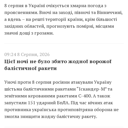
8 серпня в Україні очікується хмарна погода з
проясненнями. Вночі на заході, півночі та Вінниччині,
а вдень – на решті території країни, крім більшості
західних областей, прогнозують помірні, місцями
значні дощі з грозами.
09:24 8 Серпня, 2026
Цієї ночі не було збито жодної ворожої
балістичної ракети
Уночі проти 8 серпня росіяни атакували Україну
шістьма балістичними ракетами “Іскандер-М” та
зенітними керованими ракетами С-400. А також
запустили 151 ударний БпЛА. Під час нічних атак
противника українська протиповітряна оборона не
змогла знищити жодну балістичну ракету.