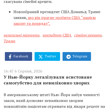
скасувала сімейні арешти.
Новообраний президент США Дональд Трамп
заявив,
що він прагне зробити США “нацією
закону та порядку”.
нелегальні мігранти
,
президент США
,
сімейні арешти
,
Трамп
Facebook
Twitter
Telegram
16:47 6 Серпня, 2026
У Нью-Йорку легалізували асистоване
самогубство для невиліковно хворих
В американському штаті Нью-Йорк набув чинності
закон, який дозволяє невиліковно хворим
повнолітнім пацієнтам отримати від лікаря рецепт на