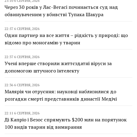
23:10 6 СЕРПНЯ, 2026
Через 30 років у Лас-Вегасі починається суд над
обвинуваченим у вбивстві Тупака Шакура
22:57 6 СЕРПНЯ, 2026
Один партнер на все життя – рідкість у природі: що
відомо про моногамію у тварин
22:37 6 СЕРПНЯ, 2026
Учені вперше створили життєздатні віруси за
допомогою штучного інтелекту
22:36 6 СЕРПНЯ, 2026
Малярія чи отруєння: науковці наблизилися до
розгадки смерті представників династії Медічі
22:11 6 СЕРПНЯ, 2026
Ді Капріо і Безос спрямують $200 млн на порятунок
100 видів тварин від вимирання