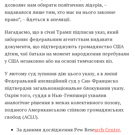
дозволяє нам обирати політичних лідерів, –
надавалося лише тим, хто має на нього законне
право”, – йдеться в апеляції.
Нагадаємо, що в січні Трамп підписав указ, який
забороняє федеральним агентствам видавати
документи, що підтверджують громадянство США
дітям, чиї батьки на момент народження перебували
у США незаконно або на основі тимчасових віз.
У лютому суд зупинив дію цього указу, а в липні
Федеральний апеляційний суд у Сан-Франциско
підтвердив загальнонаціональне блокування указу.
Окрім того, суддя в Нью-Гемпширі ухвалив
аналогічне рішення в межах колективного позову,
поданого Американською спілкою громадянських
свобод (ACLU).
За даними дослідження Pew Rese
arch Center,