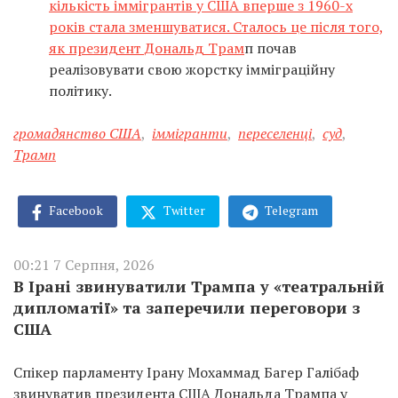
кількість іммігрантів у США вперше з 1960-х
років стала зменшуватися. Сталось це після того,
як президент Дональд Трам
п почав
реалізовувати свою жорстку імміграційну
політику.
громадянство США
,
іммігранти
,
переселенці
,
суд
,
Трамп
Facebook
Twitter
Telegram
00:21 7 Серпня, 2026
В Ірані звинуватили Трампа у «театральній
дипломатії» та заперечили переговори з
США
Спікер парламенту Ірану Мохаммад Багер Галібаф
звинуватив президента США Дональда Трампа у