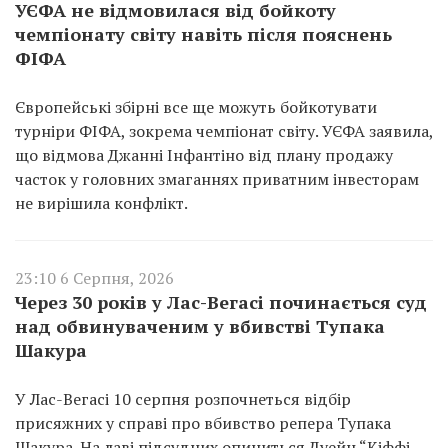
УЄФА не відмовилася від бойкоту
чемпіонату світу навіть після пояснень
ФІФА
Європейські збірні все ще можуть бойкотувати
турніри ФІФА, зокрема чемпіонат світу. УЄФА заявила,
що відмова Джанні Інфантіно від плану продажу
часток у головних змаганнях приватним інвесторам
не вирішила конфлікт.
23:10 6 Серпня, 2026
Через 30 років у Лас-Вегасі починається суд
над обвинуваченим у вбивстві Тупака
Шакура
У Лас-Вегасі 10 серпня розпочнеться відбір
присяжних у справі про вбивство репера Тупака
Шакура. На лаві підсудних опиниться Дуейн “Кіффі