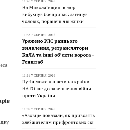
11:40 7 СЕРПНЯ, 2026
На Миколаївщині в морі
вибухнув боєприпас: загинув
чоловік, поранені дві жінки
11:33 7 СЕРПНЯ, 2026
Уражено РЛС раннього
виявлення, ретранслятори
БпЛА та інші об’єкти ворога –
Генштаб
реса
11:14 7 СЕРПНЯ, 2026
Путін може напасти на країни
НАТО ще до завершення війни
проти України
арів
11:09 7 СЕРПНЯ, 2026
«Азовці» показали, як привозять
адку
хліб жителям прифронтових сіл