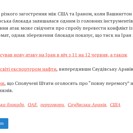
і різкого загострення між США та Іраном, коли Вашингтон
ська блокада залишалася одним із головних інструментів
ння атак може свідчити про спробу перевести конфлікт із
мат, однак збереження блокади показує, що тиск на Іран
ував нову атаку на Іран в ніч з 11 на 12 червня, а також
світі експортером нафти
, випередивши Саудівську Араві
ив
, що Сполучені Штати оголосять про “повну перемогу” 
ижнів.
ька блокада
,
ОАЕ
,
переговори
,
Саудівська Аравія
,
США
am