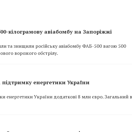
00-кілограмову авіабомбу на Запоріжжі
ли та знищили російську авіабомбу ФАБ-500 вагою 500
гового ворожого обстрілу.
а підтримку енергетики України
и енергетики України додаткові 8 млн євро. Загальний 