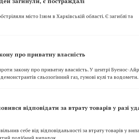
юдей загинули, є постраждалі
бстріляли місто Ізюм в Харківській області. Є загиблі та
кону про приватну власність
проти закону про приватну власність. У центрі Буенос-Ай
 демонстрантів сльозогінний газ, гумові кулі та водомети.
вився відповідати за втрату товарів у разі уд
ільнив себе від відповідальності за втрату товарів у вип
’ятий подібний випадок.