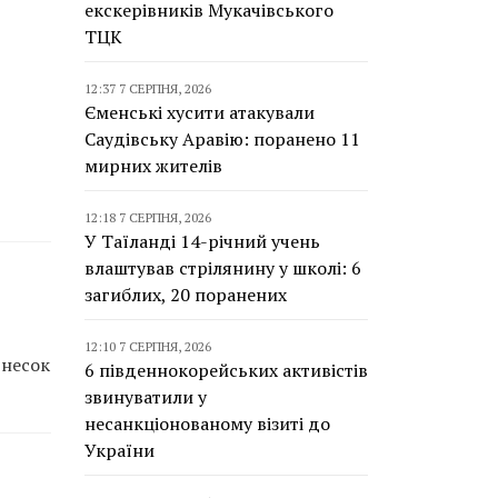
екскерівників Мукачівського
ТЦК
12:37 7 СЕРПНЯ, 2026
Єменські хусити атакували
Саудівську Аравію: поранено 11
мирних жителів
12:18 7 СЕРПНЯ, 2026
У Таїланді 14-річний учень
влаштував стрілянину у школі: 6
загиблих, 20 поранених
12:10 7 СЕРПНЯ, 2026
внесок
6 південнокорейських активістів
звинуватили у
несанкціонованому візиті до
України