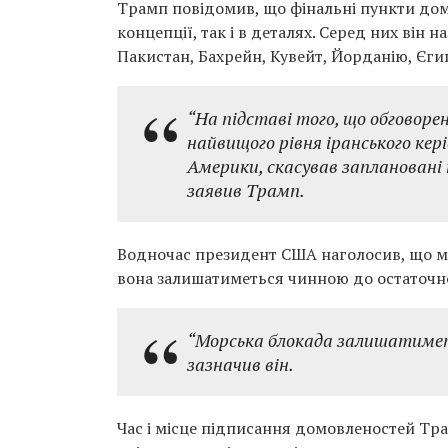
Трамп повідомив, що фінальні пункти домо
концепції, так і в деталях. Серед них він 
Пакистан, Бахрейн, Кувейт, Йорданію, Єгип
“На підставі того, що обговорен
найвищого рівня іранського кер
Америки, скасував заплановані 
заявив Трамп.
Водночас президент США наголосив, що мор
вона залишатиметься чинною до остаточ
“Морська блокада залишатиметьс
зазначив він.
Час і місце підписання домовленостей Т