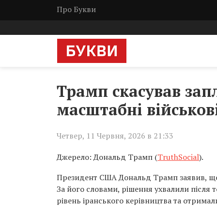
Про Букви
Трамп скасував зап
масштабні військові
Четвер, 11 Червня, 2026 в 21:33
Джерело: Дональд Трамп (
TruthSocial
).
Президент США Дональд Трамп заявив, що 
За його словами, рішення ухвалили після 
рівень іранського керівництва та отримал