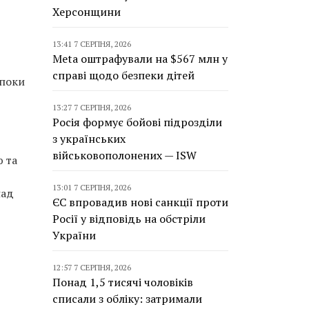
Херсонщини
13:41 7 СЕРПНЯ, 2026
Meta оштрафували на $567 млн у
справі щодо безпеки дітей
 поки
13:27 7 СЕРПНЯ, 2026
Росія формує бойові підрозділи
з українських
військовополонених — ISW
ю та
13:01 7 СЕРПНЯ, 2026
над
ЄС впровадив нові санкції проти
Росії у відповідь на обстріли
України
12:57 7 СЕРПНЯ, 2026
Понад 1,5 тисячі чоловіків
списали з обліку: затримали