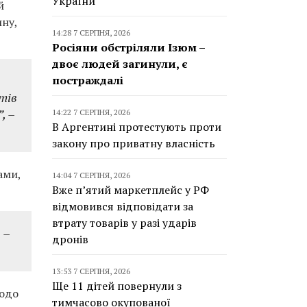
України
й
ину,
14:28 7 СЕРПНЯ, 2026
Росіяни обстріляли Ізюм –
двоє людей загинули, є
постраждалі
тів
, –
14:22 7 СЕРПНЯ, 2026
В Аргентині протестують проти
закону про приватну власність
ами,
14:04 7 СЕРПНЯ, 2026
Вже п’ятий маркетплейс у РФ
відмовився відповідати за
втрату товарів у разі ударів
,
–
дронів
13:53 7 СЕРПНЯ, 2026
Ще 11 дітей повернули з
щодо
тимчасово окупованої