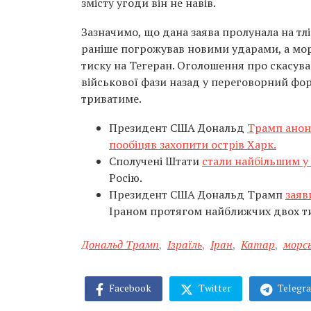
змісту угоди він не навів.
Зазначимо, що дана заява пролунала на тл
раніше погрожував новими ударами, а мор
тиску на Тегеран. Оголошення про скасува
військової фази назад у переговорний фор
триватиме.
Президент США Дональд
Трамп анонс
пообіцяв захопити острів Харк.
Сполучені Штати
стали найбільшим у 
Росію.
Президент США Дональд Трамп
заяв
Іраном протягом найближчих двох т
Дональд Трамп
,
Ізраїль
,
Іран
,
Катар
,
морс
Facebook
Twitter
Telegr