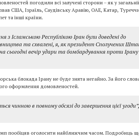
вленостей погодили всі залучені сторони – як у загальні
назвав США, Ізраїль, Саудівську Аравію, ОАЕ, Катар, Туречч
ет та інші країни.
ня з Ісламською Республікою Іран були доведені до
івництва та схвалені, я, як президент Сполучених Шта
на сьогодні вечір удари та бомбардування проти Ірану”
ська блокада Ірану не буде знята негайно. За його слов
ного оформлення домовленостей.
я чинною в повному обсязі до завершення цієї угоди”
рамп пообіцяв оголосити найближчим часом. Подробиць 