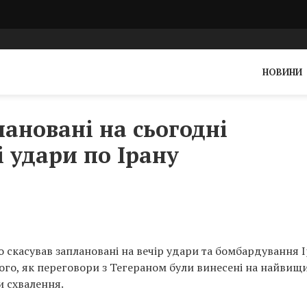
НОВИНИ
лановані на сьогодні
 удари по Ірану
скасував заплановані на вечір удари та бомбардування І
того, як переговори з Тегераном були винесені на найвищ
и схвалення.