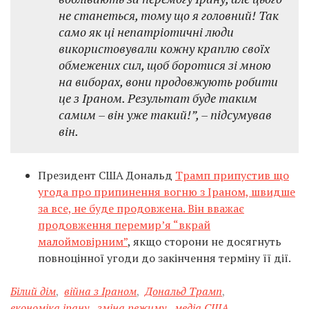
не станеться, тому що я головний! Так
само як ці непатріотичні люди
використовували кожну краплю своїх
обмежених сил, щоб боротися зі мною
на виборах, вони продовжують робити
це з Іраном. Результат буде таким
самим – він уже такий!”,
– підсумував
він.
Президент США Дональд
Трамп припустив що
угода про припинення вогню з Іраном, швидше
за все, не буде продовжена. Він вважає
продовження перемир’я “вкрай
малоймовірним”
, якщо сторони не досягнуть
повноцінної угоди до закінчення терміну її дії.
Білий дім
,
війна з Іраном
,
Дональд Трамп
,
економіка ірану
,
зміна режиму
,
медіа США
,