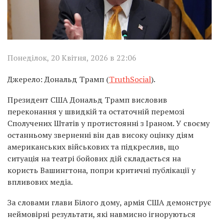
Понеділок, 20 Квітня, 2026 в 22:06
Джерело: Дональд Трамп (
TruthSocial
).
Президент США Дональд Трамп висловив
переконання у швидкій та остаточній перемозі
Сполучених Штатів у протистоянні з Іраном. У своєму
останньому зверненні він дав високу оцінку діям
американських військових та підкреслив, що
ситуація на театрі бойових дій складається на
користь Вашингтона, попри критичні публікації у
впливових медіа.
За словами глави Білого дому, армія США демонструє
неймовірні результати, які навмисно ігноруються