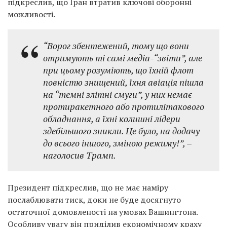
підкреслив, що Іран втратив ключові оборонні
можливості.
“Ворог збентежений, тому що вони
отримують ті самі медіа-“звіти”, але
при цьому розуміють, що їхній флот
повністю знищений, їхня авіація пішла
на “темні злітні смуги”, у них немає
протиракетного або протилітакового
обладнання, а їхні колишні лідери
здебільшого зникли. Це було, на додачу
до всього іншого, зміною режиму!”,
–
наголосив Трамп.
Президент підкреслив, що не має наміру
послаблювати тиск, доки не буде досягнуто
остаточної домовленості на умовах Вашингтона.
Особливу увагу він приділив економічному краху