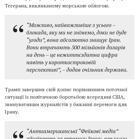
Тегерана, викликаному морською облогою.
“Можливо, найважливіше з усього –
блокада, яку ми не знімемо, доки не буде
“угоди”, вона абсолютно знищує Іран.
Вони втрачають 500 мільйонів доларів
на день – це нежиттєздатна цифра
навіть у короткостроковій
перспективі”,
– додав очільник держави.
Трамп завершив свій допис порівнянням поточної
ситуації із політичною боротьбою всередині США,
звинувативши журналістів у бажанні перемоги для
Ірану.
“Антиамериканські “Фейкові медіа”
вболівають за перемогу Ірану, але цього