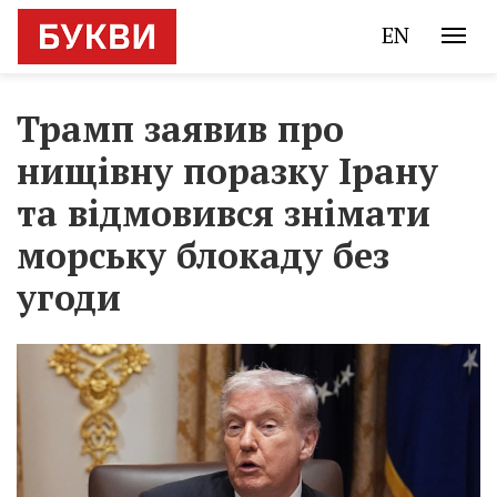
EN
Трамп заявив про
нищівну поразку Ірану
та відмовився знімати
морську блокаду без
угоди