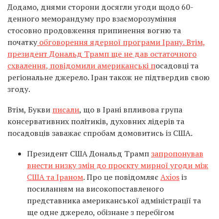
Додамо, днями сторони досягли угоди щодо 60-
денного меморандуму про взаєморозуміння
стосовно продовження припинення вогню та
початку
обговорення ядерної програми Ірану. Втім,
президент Дональд Трамп ще не дав остаточного
схвалення, повідомили американські п
осадовці та
регіональне джерело. Іран також не підтвердив свою
згоду.
Втім, Букви
писали
, що в Ірані впливова група
консервативних політиків, духовних лідерів та
посадовців заважає спробам домовитись із США.
Президент США Дональд Трамп
запропонував
внести низку змін до проєкту мирної угоди між
США та Іраном
. Про це повідомляє
Axios
із
посиланням на високопоставленого
представника американської адміністрації та
ще одне джерело, обізнане з перебігом