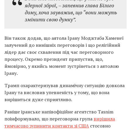
ядерної зброї, – запевнив глава Білого
дому, хоча зауважив, що “вони можуть
змінити свою думку”.
Він також додав, що аятола Ірану Моджтаба Хаменеї
залучений до нинішніх переговорів і що релігійний
лідер дає своє схвалення під час переговорного
процесу. Окремо президент припустив, що,
ймовірно, у якийсь момент зустрінеться з аятолою
Ірану.
Трамп охарактеризував динамічну ситуацію довкола
Ірану та висловив упевненість у тому, що вона
вирішиться дуже сприятливо.
Раніше іранське напівофіційне агентство Tasnim
поінформувало, що
переговорна група
вирішила
тимчасово зупинити контакти зі США
стосовно