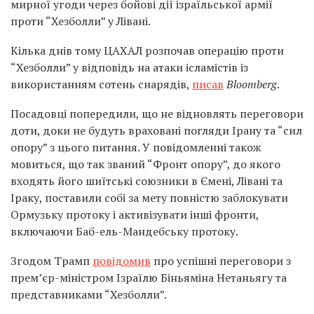
мирної угоди через
бойові дії ізраїльської армії
проти “Хезболли” у Лівані.
Кілька днів тому ЦАХАЛ розпочав операцію проти
“Хезболли” у відповідь на атаки ісламістів із
використанням сотень снарядів,
писав
Bloomberg
.
Посадовці попередили, що не відновлять переговори
доти, доки не будуть враховані погляди Ірану та “сил
опору” з цього питання. У повідомленні також
мовиться, що так званий “Фронт опору”, до якого
входять його шиїтські союзники в Ємені, Лівані та
Іраку, поставили собі за мету повністю заблокувати
Ормузьку протоку і активізувати інші фронти,
включаючи Баб-ель-Мандебську протоку.
Згодом
Трамп
повідомив
про успішні переговори з
прем’єр-міністром Ізраїлю Біньяміна Нетаньягу та
представниками “Хезболли”.