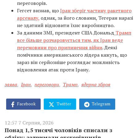
переговорів.
Гегсет визнав, що
Іран зберіг частину ракетного
арсеналу,
однак, за його словами, Тегеран наразі
не здатний відновити їхнє виробництво.
За даними ЗМІ, президент США Дональд
Трамп
все більше розчаровується тим, як Іран веде
перемовини про припинення війни
. Деякі
помічники американського лідера кажуть, що
зараз він серйозніше розглядає можливість
відновлення атак проти Ірану.
заява
,
Іран
,
переговори
,
Трамп
,
ядерна зброя
Facebook
Twitter
Telegram
12:57 7 Серпня, 2026
Понад 1,5 тисячі чоловіків списали з
обліку: затримали екскерівників