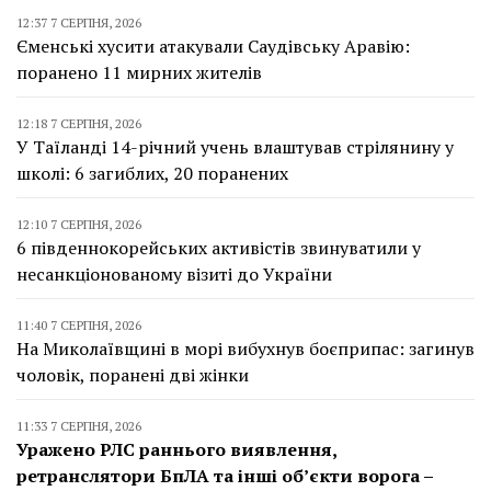
12:37 7 СЕРПНЯ, 2026
Єменські хусити атакували Саудівську Аравію:
поранено 11 мирних жителів
12:18 7 СЕРПНЯ, 2026
У Таїланді 14-річний учень влаштував стрілянину у
школі: 6 загиблих, 20 поранених
12:10 7 СЕРПНЯ, 2026
6 південнокорейських активістів звинуватили у
несанкціонованому візиті до України
11:40 7 СЕРПНЯ, 2026
На Миколаївщині в морі вибухнув боєприпас: загинув
чоловік, поранені дві жінки
11:33 7 СЕРПНЯ, 2026
Уражено РЛС раннього виявлення,
ретранслятори БпЛА та інші об’єкти ворога –