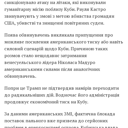
санкціонувало атаку на літаки, які виконували
гуманітарну місію поблизу Куби. Рауля Кастро
звинувачують у змові з метою вбивства громадян
США, убивстві та знищенні повітряних суден.
Поява обвинувачень викликала припущення про
можливе посилення американського тиску або навіть
силовий сценарій щодо Куби. Причиною таких
розмов стало нещодавнє затримання
венесуельського лідера Ніколаса Мадуро
американськими силами після аналогічних
обвинувачень.
Попри це Трамп не підтвердив намірів переходити
до радикальніших дій. Водночас його адміністрація
продовжує економічний тиск на Кубу.
За даними американських ЗМІ, фактична блокада
поставок пального вже призвела до серйозних
проблем в енергосистемі острова. Кубинська влада