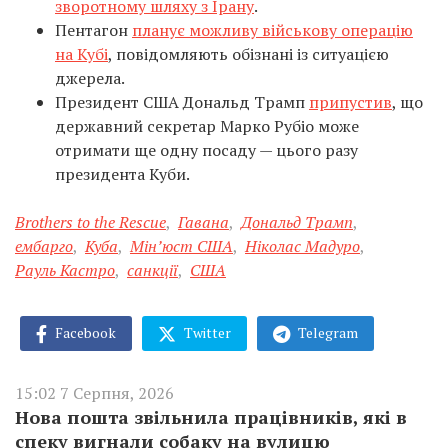
зворотному шляху з Ірану
.
Пентагон
планує можливу військову операцію
на Кубі
, повідомляють обізнані із ситуацією
джерела.
Президент США Дональд Трамп
припустив
, що
державний секретар Марко Рубіо може
отримати ще одну посаду — цього разу
президента Куби.
Brothers to the Rescue
,
Гавана
,
Дональд Трамп
,
ембарго
,
Куба
,
Мін’юст США
,
Ніколас Мадуро
,
Рауль Кастро
,
санкції
,
США
Facebook
Twitter
Telegram
15:02 7 Серпня, 2026
Нова пошта звільнила працівників, які в
спеку вигнали собаку на вулицю