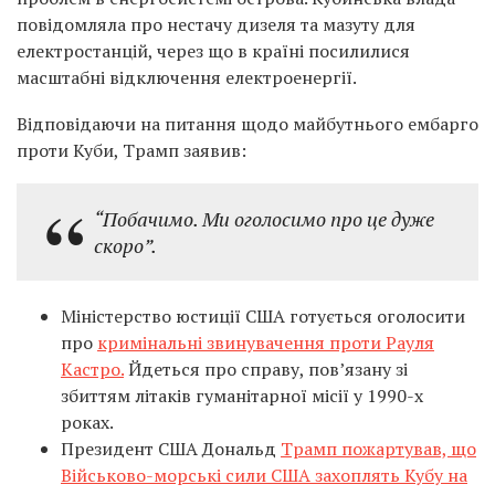
повідомляла про нестачу дизеля та мазуту для
електростанцій, через що в країні посилилися
масштабні відключення електроенергії.
Відповідаючи на питання щодо майбутнього ембарго
проти Куби, Трамп заявив:
“Побачимо. Ми оголосимо про це дуже
скоро”.
Міністерство юстиції США готується оголосити
про
кримінальні звинувачення проти Рауля
Кастро.
Йдеться про справу, пов’язану зі
збиттям літаків гуманітарної місії у 1990-х
роках.
Президент США Дональд
Трамп пожартував, що
Військово-морські сили США захоплять Кубу на