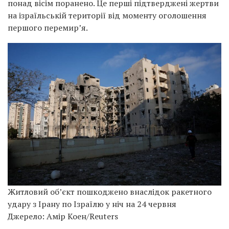
понад вісім поранено. Це перші підтверджені жертви
на ізраїльській території від моменту оголошення
першого перемир’я.
Житловий об’єкт пошкоджено внаслідок ракетного
удару з Ірану по Ізраїлю у ніч на 24 червня
Джерело: Амір Коен/Reuters