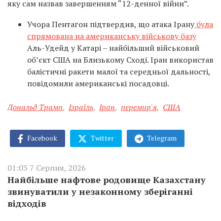
яку сам назвав завершенням “12-денної війни”.
Учора Пентагон підтвердив, що атака Ірану
була
спрямована на американську військову базу
Аль-Удейд у Катарі – найбільший військовий
об’єкт США на Близькому Сході. Іран використав
балістичні ракети малої та середньої дальності,
повідомили американські посадовці.
Дональд Трамп
,
Ізраїль
,
Іран
,
перемир'я
,
США
Facebook
Twitter
Telegram
01:03 7 Серпня, 2026
Найбільше нафтове родовище Казахстану
звинуватили у незаконному зберіганні
відходів