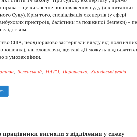
як і стаття 14 закону “Про судову експертизу”, прямо
 права — це виключне повноваження суду (а в питаннях
го Суду). Крім того, спеціалізація експертів (у сфері
вибухових пристроїв, балістики та пожежної безпеки) – не
м слідством.
ство США, неодноразово застерігали владу від політичних
орошенка), наголошуючи, що такі дії можуть підривати є
о в умовах війни.
ертиза
,
Зеленський
,
НАТО
,
Порошенко
,
Харківські угоди
am
 працівники вигнали з відділення у спеку