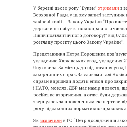
У березні цього року “Букви”
отримали
з в
Верховної Ради. у цьому запиті заступни
завірені копії … Закону України “Про внес
держави на набуття повноправного членств
Північноатлантичного договору)” від 07.02
розгляду проєкту цього Закону України”.
Представники Петра Порошенка пов’язують
укладенню Харківських угод, укладених 21
Януковича. За місяць до підписання угод 
закордонних справ. За словами Іллі Новіко
справи вирішили додати епізод про закріпл
і НАТО, мовляв, ДБР має намір довести, щ
російське вторгнення, а отже, були держа
звернулось за проведенням експертизи від
ряду підзаконних нормативно-правових а
Як
зазначили
в ГО “Цетр дослідження закон