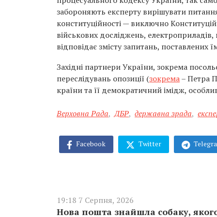
процесуального кодексу України, так само 
забороняють експерту вирішувати питання
конституційності — виключно Конституційно
військових досліджень, електроприладів, 
відповідає змісту запитань, поставлених ї
Західні партнери України, зокрема посоль
переслідувань опозиції (
зокрема
– Петра П
країни та її демократичний імідж, особлив
Верховна Рада
,
ДБР
,
державна зрада
,
експ
Facebook
Twitter
Telegr
19:18 7 Серпня, 2026
Нова пошта знайшла собаку, якого