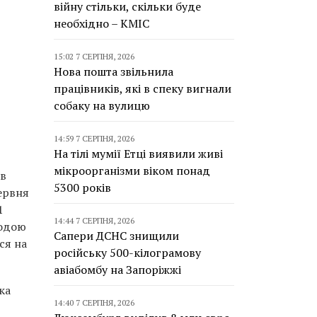
війну стільки, скільки буде
необхідно – КМІС
15:02 7 СЕРПНЯ, 2026
Нова пошта звільнила
працівників, які в спеку вигнали
собаку на вулицю
14:59 7 СЕРПНЯ, 2026
На тілі мумії Етці виявили живі
мікроорганізми віком понад
 в
5300 років
червня
1
14:44 7 СЕРПНЯ, 2026
годою
Сапери ДСНС знищили
ся на
російську 500-кілограмову
авіабомбу на Запоріжжі
ка
14:40 7 СЕРПНЯ, 2026