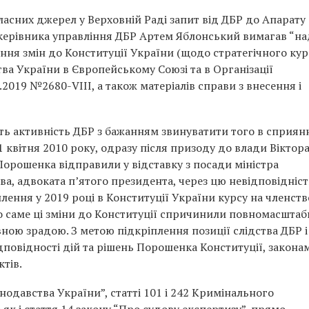
ласних джерел у Верховній Раді запит від ДБР до Апарату
к керівника управління ДБР Артем Яблонський вимагав “н
ення змін до Конституції України (щодо стратегічного кур
а України в Європейському Союзі та в Організації
.2019 №2680-VIII, а також матеріалів справи з внесення і
 активність ДБР з бажанням звинуватити того в сприян
 квітня 2010 року, одразу після призоду до влади Віктор
Порошенка відправили у відставку з посади міністра
ва, адвоката п’ятого президента, через цю невідповідніст
ення у 2019 році в Конституції України курсу на членств
о саме ці зміни до Конституції спричинили повномасштаб
вною зрадою. З метою підкріплення позиції слідства ДБР і
повідності дій та рішень Порошенка Конституції, законам
ктів.
одавства України”, статті 101 і 242 Кримінального