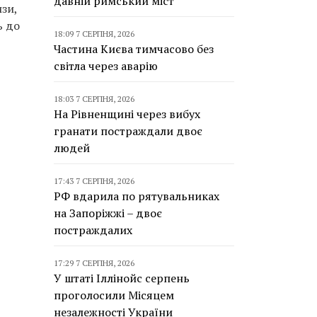
давній римський міст
изи,
ь до
18:09 7 СЕРПНЯ, 2026
Частина Києва тимчасово без
світла через аварію
18:03 7 СЕРПНЯ, 2026
На Рівненщині через вибух
гранати постраждали двоє
людей
17:43 7 СЕРПНЯ, 2026
РФ вдарила по рятувальниках
на Запоріжжі – двоє
постраждалих
17:29 7 СЕРПНЯ, 2026
У штаті Іллінойс серпень
проголосили Місяцем
незалежності України