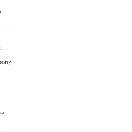
я
т
менту
ня