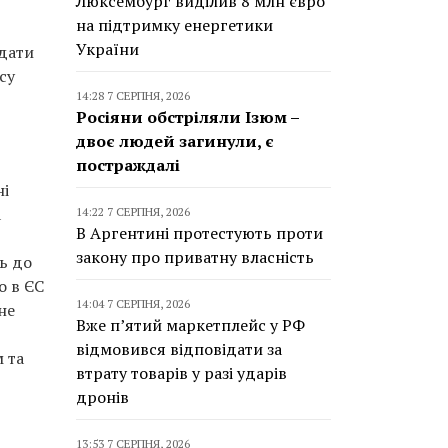
Люксембург виділив 8 млн євро
на підтримку енергетики
України
адати
су
14:28 7 СЕРПНЯ, 2026
Росіяни обстріляли Ізюм –
двоє людей загинули, є
постраждалі
ні
а
14:22 7 СЕРПНЯ, 2026
В Аргентині протестують проти
закону про приватну власність
ь до
о в ЄС
14:04 7 СЕРПНЯ, 2026
не
Вже п’ятий маркетплейс у РФ
відмовився відповідати за
 та
втрату товарів у разі ударів
дронів
13:53 7 СЕРПНЯ, 2026