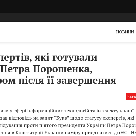
НОВИНИ
пертів, які готували
і Петра Порошенка,
ом після її завершення
Екс
зи у сфері інформаційних технологій та інтелектуальної
дав відповідь на запит “Букв” щодо статусу експертів, які
лідування проти п’ятого президента України Петра Поро
лення в Конституції України наміру приєднатись до ЄС і Н