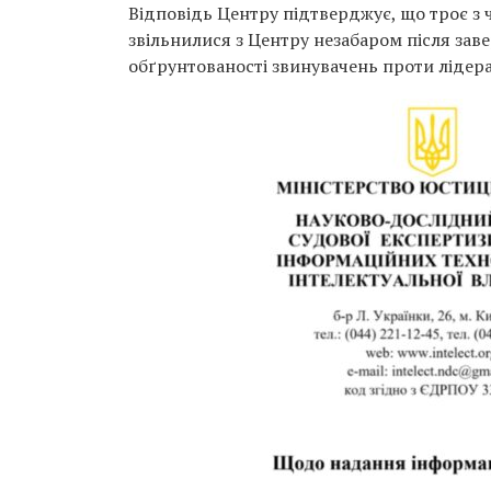
Відповідь Центру підтверджує, що троє з ч
звільнилися з Центру незабаром після за
обґрунтованості звинувачень проти лідера