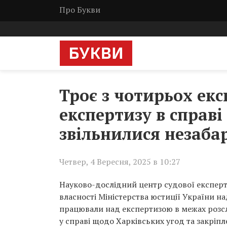
Про Букви
Троє з чотирьох екс
експертизу в справ
звільнилися незабар
Четвер, 4 Вересня, 2025 в 10:27
Науково-дослідний центр судової експерти
власності Міністерства юстиції України на
працювали над експертизою в межах розс
у справі щодо Харківських угод та закріп