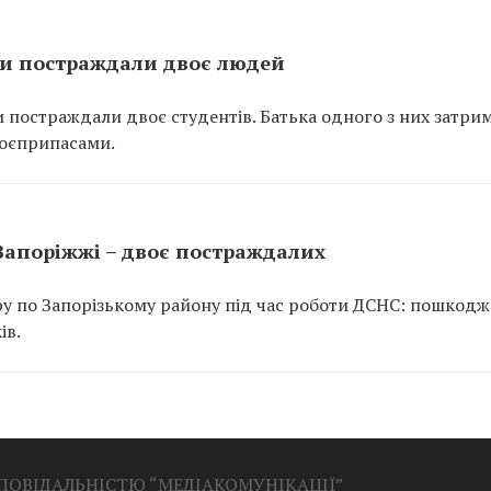
ти постраждали двоє людей
и постраждали двоє студентів. Батька одного з них затри
боєприпасами.
Запоріжжі – двоє постраждалих
ару по Запорізькому району під час роботи ДСНС: пошкод
ів.
ДПОВІДАЛЬНІСТЮ “МЕДІАКОМУНІКАЦІЇ”