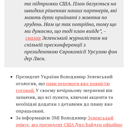
та підтримки США. План базується на
швидких рішеннях наших партнерів, які
мають бути прийняті з жовтня по
грудень. Нам це так потрібно, тому що
ми думаємо, що тоді план вийде”, –
сказав
Зеленський журналістам на
спільній пресконференції з
президенткою Єврокомісії Урсулою фон
дер Ляєн.
Президент України Володимир Зеленський
оголосив, що
план перемоги вже повністю
готовий.
У своєму вечірньому зверненні він
зазначив, що всі пункти, ключові акценти та
необхідні додатки з деталями до плану вже
опрацьовані.
За інформацією ЗМІ Володимир
Зеленський
очікує, що президент США Джо Байден офіційно