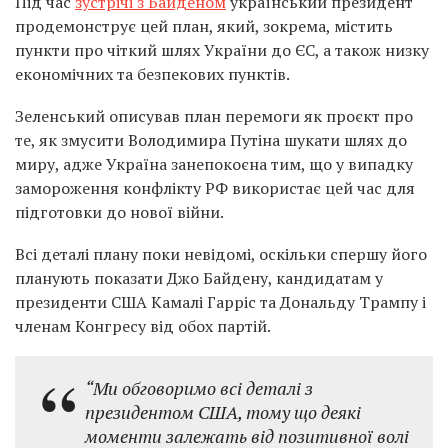
Під час
зустрічі з Байденом
український президент
продемонструє цей план, який, зокрема, містить
пункти про чіткий шлях України до ЄС, а також низку
економічних та безпекових пунктів.
Зеленський описував план перемоги як проєкт про
те, як змусити Володимира Путіна шукати шлях до
миру, адже Україна занепокоєна тим, що у випадку
замороження конфлікту РФ використає цей час для
підготовки до нової війни.
Всі деталі плану поки невідомі, оскільки спершу його
планують показати Джо Байдену, кандидатам у
президенти США Камалі Гарріс та Дональду Трампу і
членам Конгресу від обох партій.
“Ми обговоримо всі деталі з
президентом США, тому що деякі
моменти залежать від позитивної волі