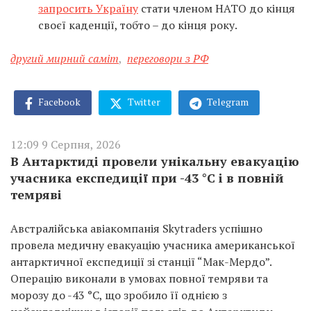
запросить Україну
стати членом НАТО до кінця
своєї каденції, тобто – до кінця року.
другий мирний саміт
,
переговори з РФ
Facebook
Twitter
Telegram
12:09 9 Серпня, 2026
В Антарктиді провели унікальну евакуацію
учасника експедиції при -43 °C і в повній
темряві
Австралійська авіакомпанія Skytraders успішно
провела медичну евакуацію учасника американської
антарктичної експедиції зі станції “Мак-Мердо”.
Операцію виконали в умовах повної темряви та
морозу до -43 °C, що зробило її однією з