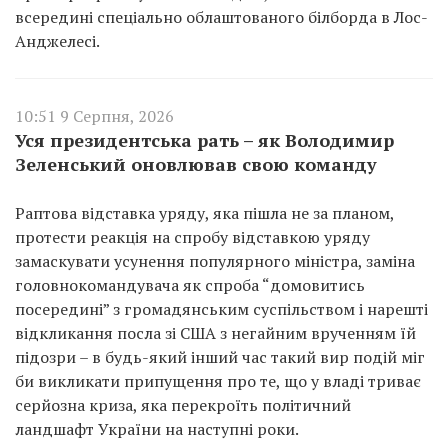
всередині спеціально облаштованого білборда в Лос-
Анджелесі.
10:51 9 Серпня, 2026
Уся президентська рать – як Володимир
Зеленський оновлював свою команду
Раптова відставка уряду, яка пішла не за планом,
протести реакція на спробу відставкою уряду
замаскувати усунення популярного міністра, заміна
головнокомандувача як спроба “домовитись
посередині” з громадянським суспільством і нарешті
відкликання посла зі США з негайним врученням їй
підозри – в будь-який інший час такий вир подій міг
би викликати припущення про те, що у владі триває
серйозна криза, яка перекроїть політичний
ландшафт України на наступні роки.