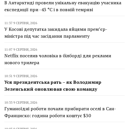
В Антарктиді провели унікальну евакуацію учасника
експедиції при -43 °C і в повній темряві
11:37 9 СЕРПНЯ, 2026
У Косові депутатка закидала яйцями прем’єр-
міністра під час засідання парламенту
11:07 9 СЕРПНЯ, 2026
Netflix поселив чоловіка в білборді для реклами
нового трилера
10:51 9 СЕРПНЯ, 2026
Уся президентська рать – як Володимир
Зеленський оновлював свою команду
10:33 9 СЕРПНЯ, 2026
Гуманоїдні роботи почали прибирати оселі в Сан-
Франциско: година роботи коштує $30
10:03 9 СЕРПНЯ, 2026