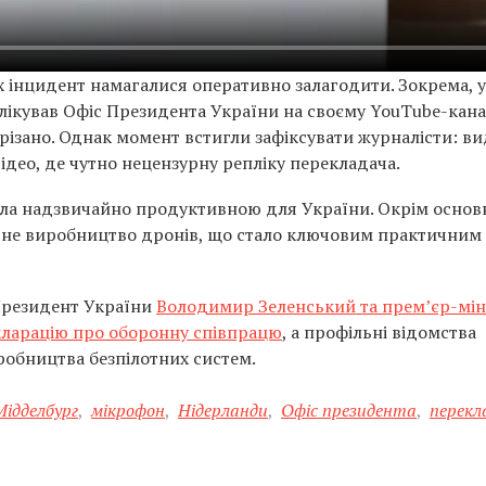
х інцидент намагалися оперативно залагодити. Зокрема, у
лікував Офіс Президента України на своєму YouTube-кана
ирізано. Однак момент встигли зафіксувати журналісти: в
део, де чутно нецензурну репліку перекладача.
була надзвичайно продуктивною для України. Окрім основ
льне виробництво дронів, що стало ключовим практичним
 Президент України
Володимир Зеленський та прем’єр-мін
кларацію про оборонну співпрацю
, а профільні відомства
робництва безпілотних систем.
Мідделбург
,
мікрофон
,
Нідерланди
,
Офіс президента
,
перекл