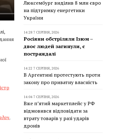
Люксембург виділив 8 млн євро
на підтримку енергетики
України
лі,
14:28 7 СЕРПНЯ, 2026
Росіяни обстріляли Ізюм –
идання
двоє людей загинули, є
постраждалі
ної
14:22 7 СЕРПНЯ, 2026
В Аргентині протестують проти
закону про приватну власність
істр
14:04 7 СЕРПНЯ, 2026
Вже п’ятий маркетплейс у РФ
відмовився відповідати за
адач
,
втрату товарів у разі ударів
дронів