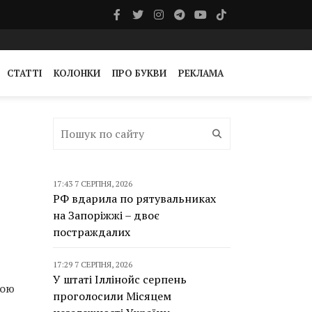
СТАТТІ
КОЛОНКИ
ПРО БУКВИ
РЕКЛАМА
17:43 7 СЕРПНЯ, 2026
РФ вдарила по рятувальниках
на Запоріжжі – двоє
постраждалих
17:29 7 СЕРПНЯ, 2026
У штаті Іллінойс серпень
ною
проголосили Місяцем