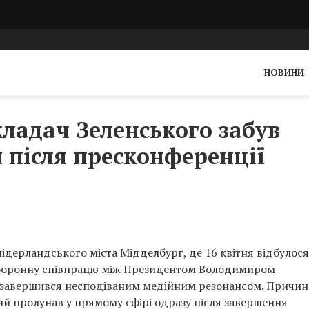
НОВИНИ
кладач Зеленського забув
після пресконференції
нідерландського міста Мідделбург, де 16 квітня відбулося
 оборонну співпрацю між Президентом Володимиром
 завершився несподіваним медійним резонансом. Причи
ий пролунав у прямому ефірі одразу після завершення