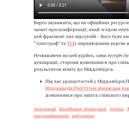
Варто зауважити, що на офіційних ресурса
записі пресконференції, який згодом опуб
цей фрагмент уже відсутній – його було в
“Апостроф” та
ТСН
оприлюднили версію ві
Незважаючи на цей курйоз, сама зустріч 
декларації, сторони домовилися про спі
результатом візиту до Мідделбурга.
Під час урочистостей у Мідделбурзі
Нідерландів Роб Єттен підписали де
домовилися про запуск спільного ви
Апостроф
,
Володимир Зеленський
,
курйоз
,
пресконференція
,
роб єттен