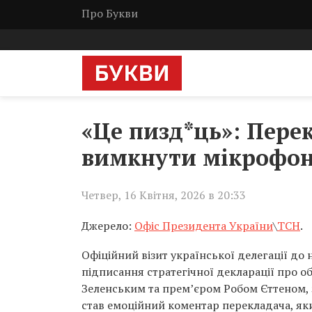
Про Букви
«Це пизд*ць»: Пере
вимкнути мікрофон 
Четвер, 16 Квітня, 2026 в 20:33
Джерело:
Офіс Президента України
\
ТСН
.
Офіційний візит української делегації до 
підписання стратегічної декларації про
Зеленським та прем’єром Робом Єттеном,
став емоційний коментар перекладача, як