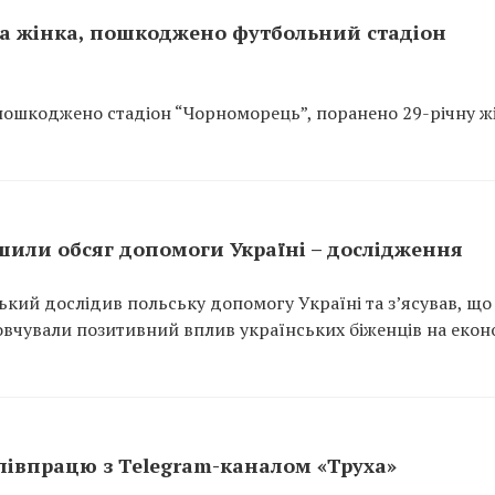
на жінка, пошкоджено футбольний стадіон
 пошкоджено стадіон “Чорноморець”, поранено 29-річну жі
ьшили обсяг допомоги Україні – дослідження
кий дослідив польську допомогу Україні та з’ясував, що
мовчували позитивний вплив українських біженців на екон
півпрацю з Telegram-каналом «Труха»