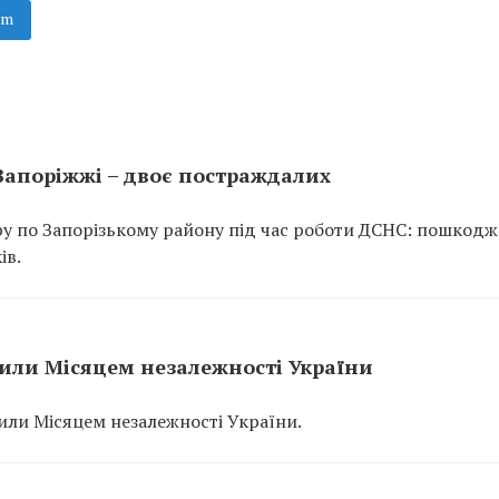
am
Запоріжжі – двоє постраждалих
ару по Запорізькому району під час роботи ДСНС: пошкод
ів.
сили Місяцем незалежності України
сили Місяцем незалежності України.