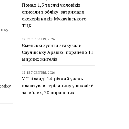
Понад 1,5 тисячі чоловіків
списали з обліку: затримали
екскерівників Мукачівського
ТЦК
нку.
12:37 7 СЕРПНЯ, 2026
Єменські хусити атакували
Саудівську Аравію: поранено 11
мирних жителів
12:18 7 СЕРПНЯ, 2026
У Таїланді 14-річний учень
влаштував стрілянину у школі: 6
оміку
загиблих, 20 поранених