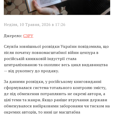
Неділя, 10 Травня, 2026 в 17:26
Джерело:
СЗРУ
Служба зовнішньої розвідки України
повідомила, що
після початку повномасштабної війни цензура в
російській книжковій індустрії стала
централізованою та охоплює весь цикл видавництва
— від рукопису до продажу.
За даними розвідки, у російському книговиданні
сформувалася система тотального контролю змісту,
де під обмеження потрапляють не окремі автори, а
цілі теми та жанри. Якщо раніше втручання держави
обмежувалося вибірковими заборонами чи тиском на
окремих авторів, то нині це масштабна