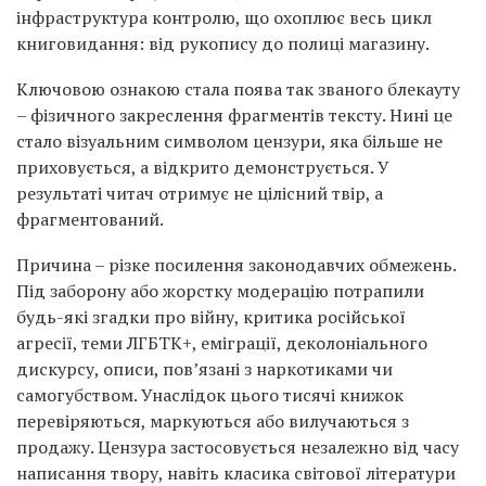
інфраструктура контролю, що охоплює весь цикл
книговидання: від рукопису до полиці магазину.
Ключовою ознакою стала поява так званого блекауту
– фізичного закреслення фрагментів тексту. Нині це
стало візуальним символом цензури, яка більше не
приховується, а відкрито демонструється. У
результаті читач отримує не цілісний твір, а
фрагментований.
Причина – різке посилення законодавчих обмежень.
Під заборону або жорстку модерацію потрапили
будь-які згадки про війну, критика російської
агресії, теми ЛГБТК+, еміграції, деколоніального
дискурсу, описи, пов’язані з наркотиками чи
самогубством. Унаслідок цього тисячі книжок
перевіряються, маркуються або вилучаються з
продажу. Цензура застосовується незалежно від часу
написання твору, навіть класика світової літератури