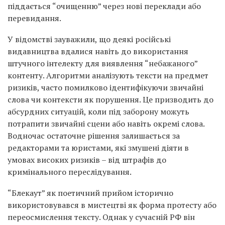
піддається “очищенню” через нові переклади або
перевидання.
У відомстві зауважили, що деякі російські
видавництва вдалися навіть до використання
штучного інтелекту для виявлення “небажаного”
контенту. Алгоритми аналізують тексти на предмет
ризиків, часто помилково ідентифікуючи звичайні
слова чи контексти як порушення. Це призводить до
абсурдних ситуацій, коли під заборону можуть
потрапити звичайні сцени або навіть окремі слова.
Водночас остаточне рішення залишається за
редакторами та юристами, які змушені діяти в
умовах високих ризиків – від штрафів до
кримінального переслідування.
“Блекаут” як поетичний прийом історично
використовувався в мистецтві як форма протесту або
переосмислення тексту. Однак у сучасній РФ він