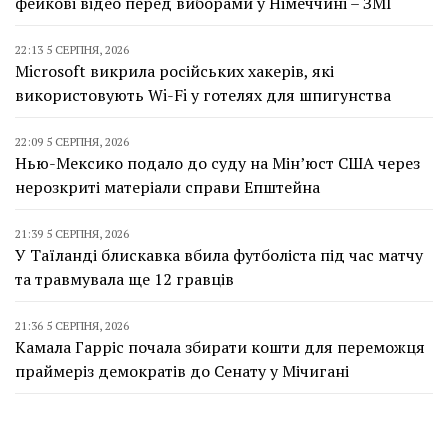
фейкові відео перед виборами у Німеччині – ЗМІ
22:13 5 СЕРПНЯ, 2026
Microsoft викрила російських хакерів, які
використовують Wi-Fi у готелях для шпигунства
22:09 5 СЕРПНЯ, 2026
Нью-Мексико подало до суду на Мін’юст США через
нерозкриті матеріали справи Епштейна
21:39 5 СЕРПНЯ, 2026
У Таїланді блискавка вбила футболіста під час матчу
та травмувала ще 12 гравців
21:36 5 СЕРПНЯ, 2026
Камала Гарріс почала збирати кошти для переможця
праймеріз демократів до Сенату у Мічигані