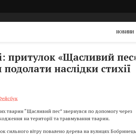
НОВИНИ
і: притулок «Щасливий пес
 подолати наслідки стихії
Фейсбук
х тварин “Щасливий пес” звернувся по допомогу через
кодження на території та травмування тварин.
док сильного вітру повалено дерева на вулицях Бобринец