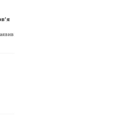
ов’я
заявив