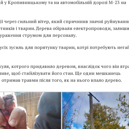
ій у Кропивницькому та на автомобільній дорозі М-23 на
ії через сильний вітер, який спричинив значні руйнуванн
бітників і тварин. Дерева обірвали електропроводи, зали
 ураження струмом для персоналу.
усіх зусиль для порятунку тварин, котрі потребують нега
ля, котрого придавило деревом, внаслідок чого він втр
ливе, щоб стабілізувати його стан. Ще один мешканець
ж отримав травми після того, як на нього впало дерево.