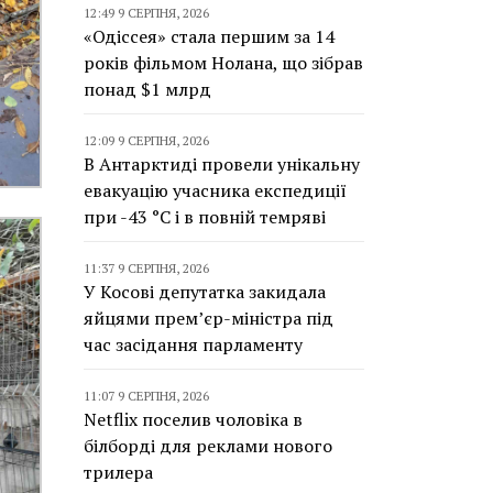
12:49 9 СЕРПНЯ, 2026
«Одіссея» стала першим за 14
років фільмом Нолана, що зібрав
понад $1 млрд
12:09 9 СЕРПНЯ, 2026
В Антарктиді провели унікальну
евакуацію учасника експедиції
при -43 °C і в повній темряві
11:37 9 СЕРПНЯ, 2026
У Косові депутатка закидала
яйцями прем’єр-міністра під
час засідання парламенту
11:07 9 СЕРПНЯ, 2026
Netflix поселив чоловіка в
білборді для реклами нового
трилера