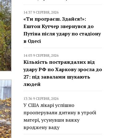
14:37 9 СЕРПНЯ, 2026
«Ти програєш. Здайся!»:
Ештон Кутчер звернувся до
Путіна після удару по стадіону
в Одесі
14:03 9 СЕРПНЯ, 2026
Кількість постраждалих від
удару РФ по Харкову зросла до
27: під завалами шукають
людей
13:36 9 СЕРПНЯ, 2026
У США лікарі успішно
прооперували дитину в утробі
матері, усунувши важку
вроджену ваду