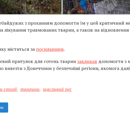
небайдужих з проханням допомогти їм у цей критичний м
а лікування травмованих тварин, а також на відновлення
ку міститься за
посиланням
.
евий притулок для сотень тварин
закликав
допомогти з 
о вивезти з Донеччини у безпечніші регіони, якомога далі
и стихії
,
тварини
,
щасливий пес
am