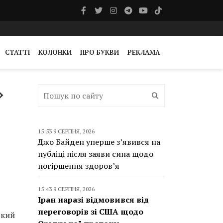
СТАТТІ
КОЛОНКИ
ПРО БУКВИ
РЕКЛАМА
»
15:53 9 СЕРПНЯ, 2026
Джо Байден уперше з’явився на
публіці після заяви сина щодо
погіршення здоров’я
15:43 9 СЕРПНЯ, 2026
Іран наразі відмовився від
переговорів зі США щодо
ький