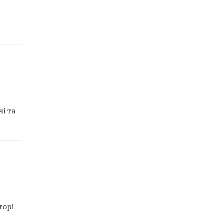
і та
торі