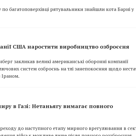
у по багатоповерхівці рятувальники знайшли кота Барні у
анії США наростити виробництво озброєєня
нберг закликав великі американські оборонні компанії
ючових систем озброєнь на тлі занепокоєння щодо нестач
з Іраном.
иру в Газі: Нетаньягу вимагає повного
реходу до наступного етапу мирного врегулювання в сек
ведення військ можливе лише після повного роззброєння