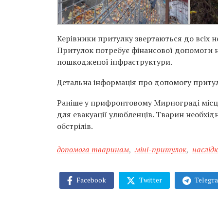
Керівники притулку звертаються до всіх 
Притулок потребує фінансової допомоги н
пошкодженої інфраструктури.
Детальна інформація про допомогу притул
Раніше у прифронтовому Мирнограді місц
для евакуації улюбленців. Тварин необхідн
обстрілів.
допомога тваринам
,
міні-притулок
,
наслідк
Facebook
Twitter
Telegr