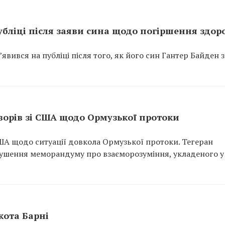
бліці після заяви сина щодо погіршення здор
вився на публіці після того, як його син Гантер Байден 
оворів зі США щодо Ормузької протоки
США щодо ситуації довкола Ормузької протоки. Тегеран
рушення меморандуму про взаєморозуміння, укладеного у
кота Барні