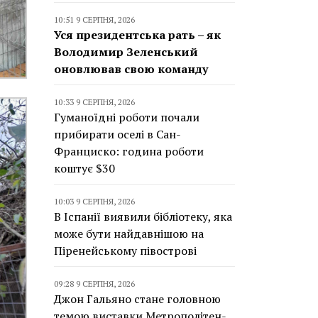
10:51 9 СЕРПНЯ, 2026
Уся президентська рать – як
Володимир Зеленський
оновлював свою команду
10:33 9 СЕРПНЯ, 2026
Гуманоїдні роботи почали
прибирати оселі в Сан-
Франциско: година роботи
коштує $30
10:03 9 СЕРПНЯ, 2026
В Іспанії виявили бібліотеку, яка
може бути найдавнішою на
Піренейському півострові
09:28 9 СЕРПНЯ, 2026
Джон Гальяно стане головною
темою виставки Метрополітен-