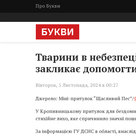
Про Букви
Тварини в небезпец
закликає допомогти
Вівторок, 5 Листопада, 2024 в 00:27
Джерело: Міні-притулок “Щасливий Пес”/
У Кропивницькому притулок для бездомни
стихійне лихо, яке спричинило значні пош
За інформацією ГУ ДСНС в області, внаслі