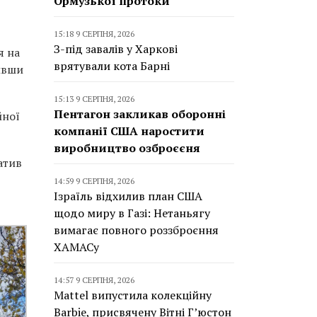
Ормузької протоки
15:18 9 СЕРПНЯ, 2026
З-під завалів у Харкові
я на
врятували кота Барні
шивши
15:13 9 СЕРПНЯ, 2026
Пентагон закликав оборонні
йної
компанії США наростити
виробництво озброєєня
атив
14:59 9 СЕРПНЯ, 2026
Ізраїль відхилив план США
щодо миру в Газі: Нетаньягу
вимагає повного роззброєння
ХАМАСу
14:57 9 СЕРПНЯ, 2026
Mattel випустила колекційну
Barbie, присвячену Вітні Г’юстон