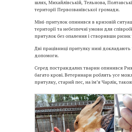
шлях, Михайлівській, Тельнова, Полтавськ
території Первозванівської громади.
Міні-притулок опинився в кризовій ситуац
території та небезпечні умови для співро
притулок без опалення і створивши ризик
Дві працівниці притулку нині докладають 
допомоги.
Серед постраждалих тварин опинився Рижу
багато крові. Ветеринари роблять усе мож
притулку, старий пес, на ім’я Чарлік, тако