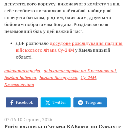
депутатського корпусу, виконавчого комітету та від
себе особисто висловлюю найглибші, найщиріші
співчуття батькам, рідним, близьким, друзям та
бойовим побратимам Богдана. Розділяємо ваш
невимовний біль у цей важкий час”.
ДБР розпочало
досудове розслідування падіння
військового літака Су-24М
у Хмельницькій
області.
авіакатастрофа
,
авіакатастрофа на Хмельниччині
,
Богдан Бабенко
,
Богдан Загорулько
,
Су-24М
,
Хмельниччина
Facebook
Twitter
Telegram
07:16 10 Серпня, 2026
Росія вдарила п’ятьма КАБами по Сумах: є