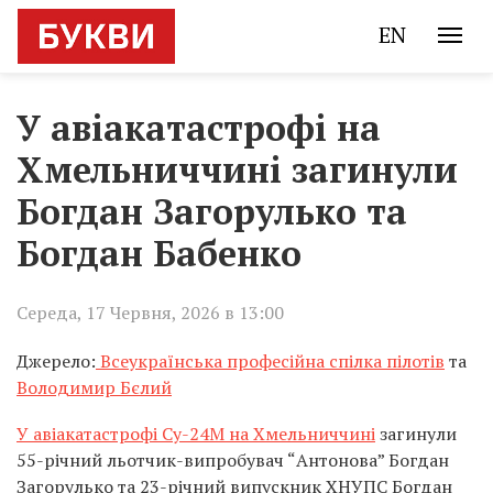
EN
У авіакатастрофі на
Хмельниччині загинули
Богдан Загорулько та
Богдан Бабенко
Середа, 17 Червня, 2026 в 13:00
Джерело:
Всеукраїнська професійна спілка пілотів
та
Володимир Бєлий
У авіакатастрофі Су-24М на Хмельниччині
загинули
55-річний льотчик-випробувач “Антонова” Богдан
Загорулько та 23-річний випускник ХНУПС Богдан