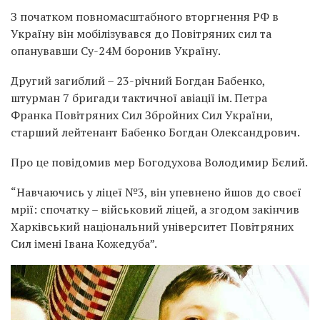
З початком повномасштабного вторгнення РФ в
Україну він мобілізувався до Повітряних сил та
опанувавши Су-24М боронив Україну.
Другий загиблий – 23-річний Богдан Бабенко,
штурман 7 бригади тактичної авіації ім. Петра
Франка Повітряних Сил Збройних Сил України,
старший лейтенант Бабенко Богдан Олександрович.
Про це повідомив мер Богодухова Володимир Бєлий.
“Навчаючись у ліцеї №3, він упевнено йшов до своєї
мрії: спочатку – військовий ліцей, а згодом закінчив
Харківський національний університет Повітряних
Сил імені Івана Кожедуба”.