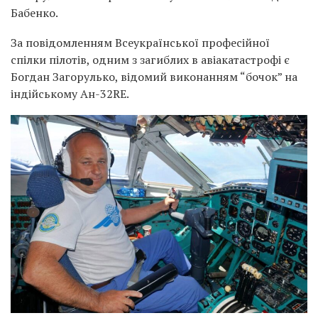
Бабенко.
За повідомленням Всеукраїнської професійної
спілки пілотів, одним з загиблих в авіакатастрофі є
Богдан Загорулько, відомий виконанням “бочок” на
індійському Ан-32RE.