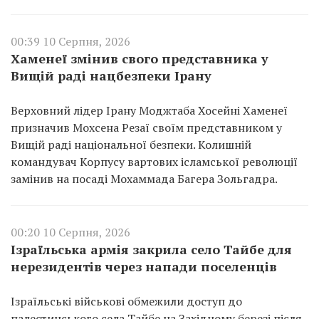
00:39 10 Серпня, 2026
Хаменеї змінив свого представника у
Вищій раді нацбезпеки Ірану
Верховний лідер Ірану Моджтаба Хосейні Хаменеї
призначив Мохсена Резаї своїм представником у
Вищій раді національної безпеки. Колишній
командувач Корпусу вартових ісламської революції
замінив на посаді Мохаммада Багера Зольгадра.
00:20 10 Серпня, 2026
Ізраїльська армія закрила село Тайбе для
нерезидентів через напади поселенців
Ізраїльські військові обмежили доступ до
палестинського села Тайбе на Західному березі після