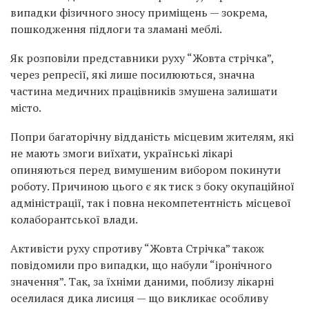
випадки фізичного зносу приміщень — зокрема,
пошкодження підлоги та зламані меблі.
Як розповіли представники руху “Жовта стрічка”,
через репресії, які лише посилюються, значна
частина медичних працівників змушена залишати
місто.
Попри багаторічну відданість місцевим жителям, які
не мають змоги виїхати, українські лікарі
опиняються перед вимушеним вибором покинути
роботу. Причиною цього є як тиск з боку окупаційної
адміністрації, так і повна некомпетентність місцевої
колаборантської влади.
Активісти руху спротиву “Жовта Стрічка” також
повідомили про випадки, що набули “іронічного
значення”. Так, за їхніми даними, поблизу лікарні
оселилася дика лисиця — що викликає особливу