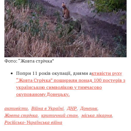
Фото: “Жовта стрічка”
Попри 11 років окупації, днями а
ктивісти руху
“Жовта Стрічка” поширили понад 100 постерів з
українською символікою у тимчасово
окупованому Донецьку.
активісти
,
Війна в Україні
,
ДНР
,
Донецьк
,
Жовта стрічка
,
критичний стан
,
міська лікарня
,
Російсько-Українська війна