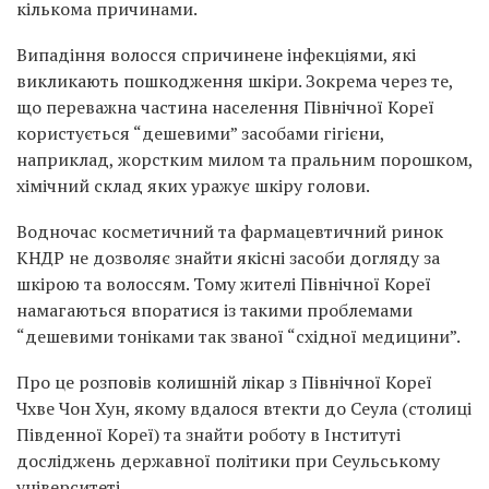
кількома причинами.
Випадіння волосся спричинене інфекціями, які
викликають пошкодження шкіри. Зокрема через те,
що переважна частина населення Північної Кореї
користується “дешевими” засобами гігієни,
наприклад, жорстким милом та пральним порошком,
хімічний склад яких уражує шкіру голови.
Водночас косметичний та фармацевтичний ринок
КНДР не дозволяє знайти якісні засоби догляду за
шкірою та волоссям. Тому жителі Північної Кореї
намагаються впоратися із такими проблемами
“дешевими тоніками так званої “східної медицини”.
Про це розповів колишній лікар з Північної Кореї
Чхве Чон Хун, якому вдалося втекти до Сеула (столиці
Південної Кореї) та знайти роботу в Інституті
досліджень державної політики при Сеульському
університеті.