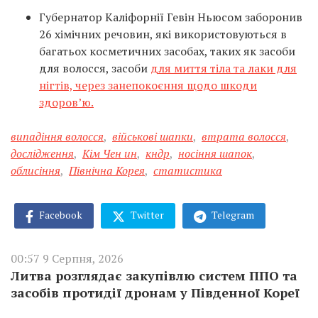
Губернатор Каліфорнії Гевін Ньюсом заборонив
26 хімічних речовин, які використовуються в
багатьох косметичних засобах, таких як засоби
для волосся, засоби
для миття тіла та лаки для
нігтів, через занепокоєння щодо шкоди
здоров’ю.
випадіння волосся
,
військові шапки
,
втрата волосся
,
дослідження
,
Кім Чен ин
,
кндр
,
носіння шапок
,
облисіння
,
Північна Корея
,
статистика
Facebook
Twitter
Telegram
00:57 9 Серпня, 2026
Литва розглядає закупівлю систем ППО та
засобів протидії дронам у Південної Кореї