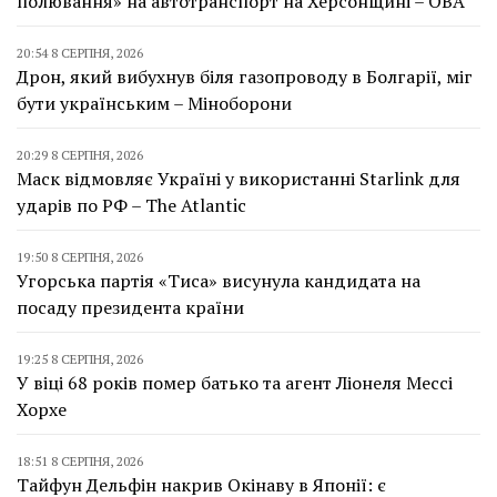
полювання» на автотранспорт на Херсонщині – ОВА
20:54 8 СЕРПНЯ, 2026
Дрон, який вибухнув біля газопроводу в Болгарії, міг
бути українським – Міноборони
20:29 8 СЕРПНЯ, 2026
Маск відмовляє Україні у використанні Starlink для
ударів по РФ – The Atlantic
19:50 8 СЕРПНЯ, 2026
Угорська партія «Тиса» висунула кандидата на
посаду президента країни
19:25 8 СЕРПНЯ, 2026
У віці 68 років помер батько та агент Ліонеля Мессі
Хорхе
18:51 8 СЕРПНЯ, 2026
Тайфун Дельфін накрив Окінаву в Японії: є