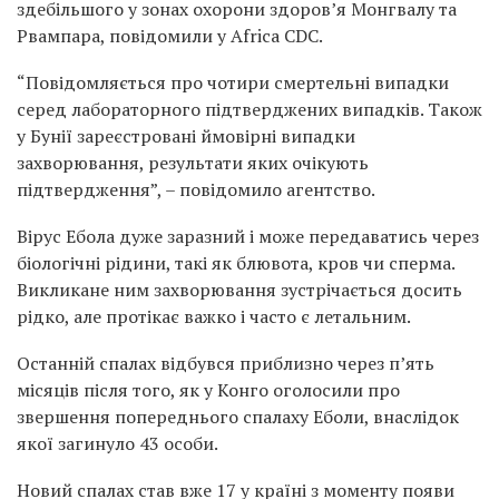
здебільшого у зонах охорони здоров’я Монгвалу та
Рвампара, повідомили у Africa CDC.
“Повідомляється про чотири смертельні випадки
серед лабораторного підтверджених випадків. Також
у Бунії зареєстровані ймовірні випадки
захворювання, результати яких очікують
підтвердження”, – повідомило агентство.
Вірус Ебола дуже заразний і може передаватись через
біологічні рідини, такі як блювота, кров чи сперма.
Викликане ним захворювання зустрічається досить
рідко, але протікає важко і часто є летальним.
Останній спалах відбувся приблизно через п’ять
місяців після того, як у Конго оголосили про
звершення попереднього спалаху Еболи, внаслідок
якої загинуло 43 особи.
Новий спалах став вже 17 у країні з моменту появи