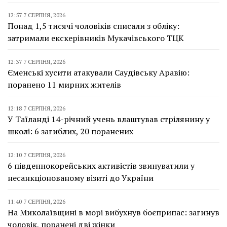
12:57 7 СЕРПНЯ, 2026
Понад 1,5 тисячі чоловіків списали з обліку:
затримали екскерівників Мукачівського ТЦК
12:37 7 СЕРПНЯ, 2026
Єменські хусити атакували Саудівську Аравію:
поранено 11 мирних жителів
12:18 7 СЕРПНЯ, 2026
У Таїланді 14-річний учень влаштував стрілянину у
школі: 6 загиблих, 20 поранених
12:10 7 СЕРПНЯ, 2026
6 південнокорейських активістів звинуватили у
несанкціонованому візиті до України
11:40 7 СЕРПНЯ, 2026
На Миколаївщині в морі вибухнув боєприпас: загинув
чоловік, поранені дві жінки