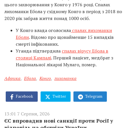
цього захворювання у Конго у 1976 році. Спалах
лихоманки Ебола у східному Конго в період з 2018 по
2020 рік забрав життя понад 1000 осіб.
У Конго влада оголосила
спалах лихоманки
Еболи
. Відомо про щонайменше 15 випадків
смерті інфікованих.
Уганда підтвердила
спалах вірусу Ебола в
столиці Кампалі
. Перший пацієнт, медбрат з
Національної лікарні Мулаго, помер.
Африка
,
Ебола
,
Конго
,
лихоманка
Facebook
Twitter
Telegram
13:01 7 Серпня, 2026
ЄС впровадив нові санкції проти Росії у
відповідь на обстріли України