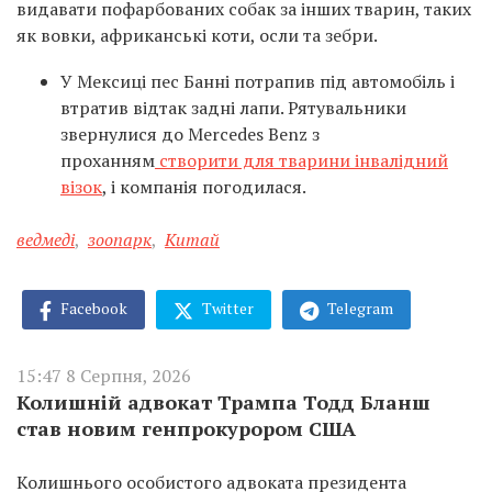
видавати пофарбованих собак за інших тварин, таких
як вовки, африканські коти, осли та зебри.
У Мексиці пес Банні потрапив під автомобіль і
втратив відтак задні лапи. Рятувальники
звернулися до Mercedes Benz з
проханням
створити для тварини інвалідний
візок
, і компанія погодилася.
ведмеді
,
зоопарк
,
Китай
Facebook
Twitter
Telegram
15:47 8 Серпня, 2026
Колишній адвокат Трампа Тодд Бланш
став новим генпрокурором США
Колишнього особистого адвоката президента