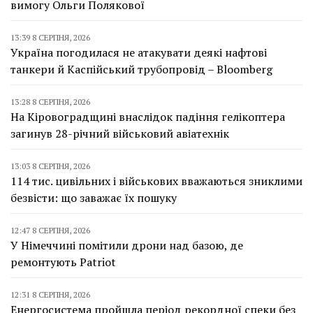
вимогу Ольги Полякової
13:39 8 СЕРПНЯ, 2026
Україна погодилася не атакувати деякі нафтові
танкери й Каспійський трубопровід – Bloomberg
13:28 8 СЕРПНЯ, 2026
На Кіровоградщині внаслідок падіння гелікоптера
загинув 28-річний військовий авіатехнік
13:03 8 СЕРПНЯ, 2026
114 тис. цивільних і військових вважаються зниклими
безвісти: що заважає їх пошуку
12:47 8 СЕРПНЯ, 2026
У Німеччині помітили дрони над базою, де
ремонтують Patriot
12:31 8 СЕРПНЯ, 2026
Енергосистема пройшла період рекордної спеки без