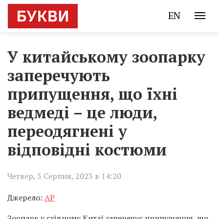
EN
У китайському зоопарку
заперечують
припущення, що їхні
ведмеді – це люди,
переодягнені у
відповідні костюми
Четвер, 3 Серпня, 2023 в 14:20
Джерело:
AP
Зоопарк у східному Китаї заперечує припущення, що