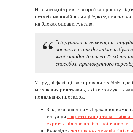
На сьогодні триває розробка проєкту відб
потягів на даній ділянці було зупинено н
на блоках оправи тунелю.
“Порушилася геометрія споруди,
обстежень та досліджень було 
якої складає близько 27 м) та 
способом прямокутного перерізу
У грудні фахівці вже провели стабілізаці
металевих риштувань, які витримують нав
подальших просадок.
Згідно з рішенням Державної комісії
ситуацій
закриті станції та вестибюл
укриття під час повітряної тривоги.
Внаслідок
затоплення тунелів Київсь