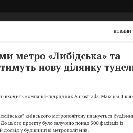
НОВИНИ
ями метро «Либідська» та
атимуть нову ділянку туне
го входить компанія-підрядник Autostrada, Максим Шкіль
“Деміївська” київського метрополітену планується будівни
 До цього проєкту було залучено понад 500 фахівців із
й досвід у будівництві метрополітенів.