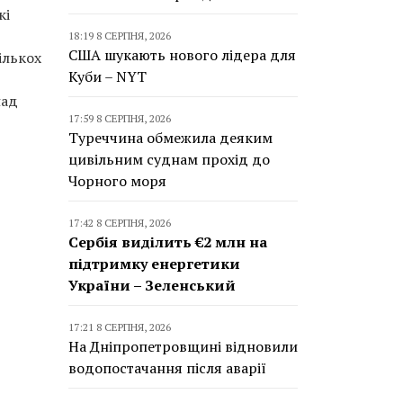
кі
18:19 8 СЕРПНЯ, 2026
США шукають нового лідера для
ількох
Куби – NYT
над
17:59 8 СЕРПНЯ, 2026
Туреччина обмежила деяким
цивільним суднам прохід до
Чорного моря
17:42 8 СЕРПНЯ, 2026
Сербія виділить €2 млн на
підтримку енергетики
України – Зеленський
17:21 8 СЕРПНЯ, 2026
На Дніпропетровщині відновили
водопостачання після аварії