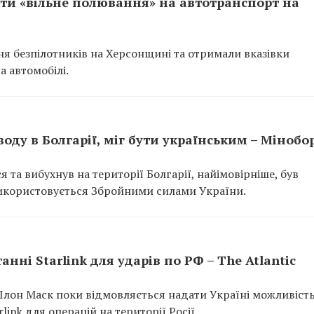
ти «вільне полювання» на автотранспорт на
я безпілотників на Херсонщині та отримали вказівки
а автомобілі.
оду в Болгарії, міг бути українським – Міноб
я та вибухнув на території Болгарії, найімовірніше, був
користовується Збройними силами України.
нні Starlink для ударів по РФ – The Atlantic
Ілон Маск поки відмовляється надати Україні можливіст
ink для операцій на території Росії.