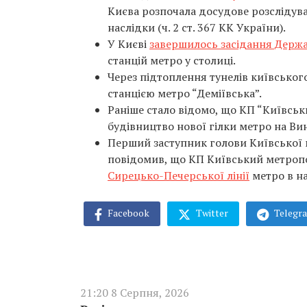
Києва розпочала досудове розслідув
наслідки (ч. 2 ст. 367 КК України).
У Києві
завершилось засідання Держав
станцій метро у столиці.
Через підтоплення тунелів київсько
станцією метро “Деміївська”.
Раніше стало відомо, що КП “Київсь
будівництво нової гілки метро на Ви
Перший заступник голови Київської 
повідомив, що КП Київський метроп
Сирецько-Печерської лінії
метро в н
Facebook
Twitter
Telegr
21:20 8 Серпня, 2026