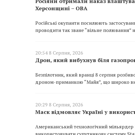
Росіяни отримали наказ влаштува
Херсонщині – ОВА
Російські окупанти посилюють застосуванн
проводити так зване “вільне полювання” н
20:54 8 Серпня, 2026
Дрон, який вибухнув біля газопров
Безпілотник, який вранці 8 серпня розбивс
дроном-приманкою “Майя”, що широко ви
20:29 8 Серпня, 2026
Маск відмовляє Україні у використа
Американський технологічний мільярдер 
використовувати супутникову систему Starl