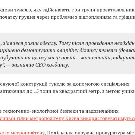
удови тунелю, яку здійснюють три групи проєктувальникі
а початку грудня через проблеми з підтопленням та тріщи
 з’явився ризик обвалу. Тому після проведення необхід
вирішено демонтувати аварійну ділянку тунелю (довж
побудувати на цьому місці новий – монолітний, відкрит
”, — зазначив CEO холдингу.
ю існуючої конструкції тунелю за допомогою спеціальних
антаження до 15 тонн на квадратний метр, з метою уник
 з техногенно-екологічної безпеки та надзвичайних
і синьої гілки метрополітену Києва використовуватимутьс
кого метрополітену
, Подільська окружна прокуратура міс