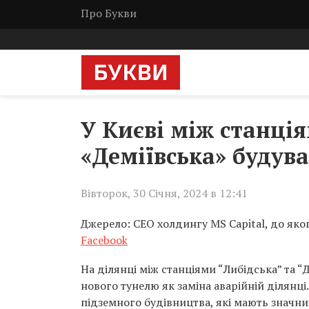
Про Букви
У Києві між станці
«Деміївська» будув
Вівторок, 30 Січня, 2024 в 12:41
Джерело: CEO холдингу MS Capital, до яко
Facebook
На ділянці між станціями “Либідська” та 
нового тунелю як заміна аварійній ділянці.
підземного будівництва, які мають значни