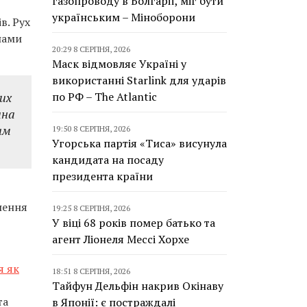
газопроводу в Болгарії, міг бути
українським – Міноборони
в. Рух
нами
20:29 8 СЕРПНЯ, 2026
Маск відмовляє Україні у
використанні Starlink для ударів
них
по РФ – The Atlantic
ина
им
19:50 8 СЕРПНЯ, 2026
Угорська партія «Тиса» висунула
кандидата на посаду
президента країни
нення
19:25 8 СЕРПНЯ, 2026
У віці 68 років помер батько та
агент Ліонеля Мессі Хорхе
я як
18:51 8 СЕРПНЯ, 2026
Тайфун Дельфін накрив Окінаву
та
в Японії: є постраждалі