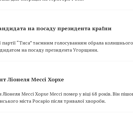
кандидата на посаду президента країни
ї партії “Тиса” таємним голосуванням обрала колишнього
ндидатом на посаду президента Угорщини.
ент Ліонеля Мессі Хорхе
Ліонеля Мессі Хорхе Мессі помер у віці 68 років. Він пішов
нського міста Росаріо після тривалої хвороби.