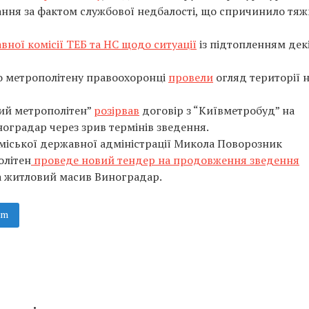
ання за фактом службової недбалості, що спричинило тяж
ної комісії ТЕБ та НС щодо ситуації
із підтопленням дек
го метрополітену правоохоронці
провели
огляд території 
кий метрополітен”
розірвав
договір з “Київметробуд” на
ноградар через зрив термінів зведення.
міської державної адміністрації Микола Поворозник
олітен
проведе новий тендер на продовження зведення
а житловий масив Виноградар.
am