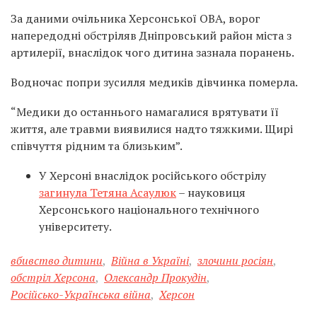
За даними очільника Херсонської ОВА, ворог
напередодні обстріляв Дніпровський район міста з
артилерії, внаслідок чого дитина зазнала поранень.
Водночас попри зусилля медиків дівчинка померла.
“Медики до останнього намагалися врятувати її
життя, але травми виявилися надто тяжкими. Щирі
співчуття рідним та близьким”.
У Херсоні внаслідок російського обстрілу
загинула Тетяна Асаулюк
– науковиця
Херсонського національного технічного
університету.
вбивство дитини
,
Війна в Україні
,
злочини росіян
,
обстріл Херсона
,
Олександр Прокудін
,
Російсько-Українська війна
,
Херсон