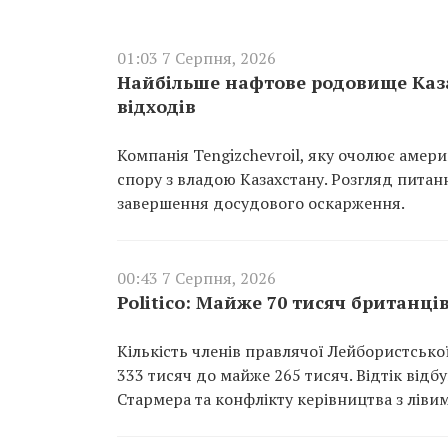
01:03 7 Серпня, 2026
Найбільше нафтове родовище Каза
відходів
Компанія Tengizchevroil, яку очолює амер
спору з владою Казахстану. Розгляд пита
завершення досудового оскарження.
00:43 7 Серпня, 2026
Politico: Майже 70 тисяч британці
Кількість членів правлячої Лейбористської 
333 тисяч до майже 265 тисяч. Відтік відб
Стармера та конфлікту керівництва з лівим