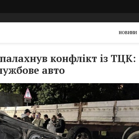
НОВИНИ
спалахнув конфлікт із ТЦК:
лужбове авто