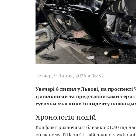
Четвер, 9 Липня, 2026 в 08:32
Увечері 8 липня у Львові, на проспект
цивільними та представниками територ
сутички учасники інциденту пошкодил
Хронологія подій
Конфлікт розпочався близько 21:30 під ча
обласному ТЦК та СП, військовослужбовці 