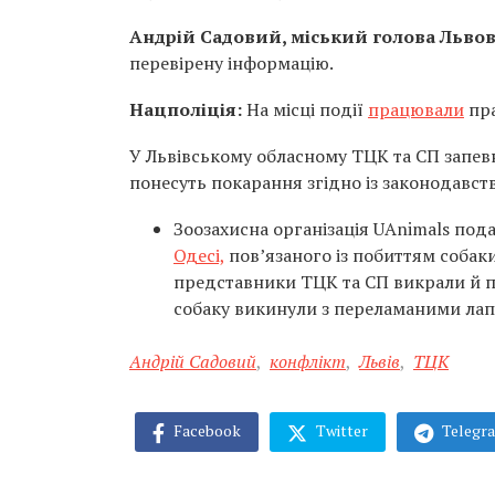
Андрій Садовий, міський голова Львов
перевірену інформацію.
Нацполіція:
На місці події
працювали
пра
У Львівському обласному ТЦК та СП запевн
понесуть покарання згідно із законодавств
Зоозахисна організація
UAnimals
подал
Одесі,
пов’язаного із побиттям собаки
представники ТЦК та СП викрали й поб
собаку викинули з переламаними лап
Андрій Садовий
,
конфлікт
,
Львів
,
ТЦК
Facebook
Twitter
Telegr