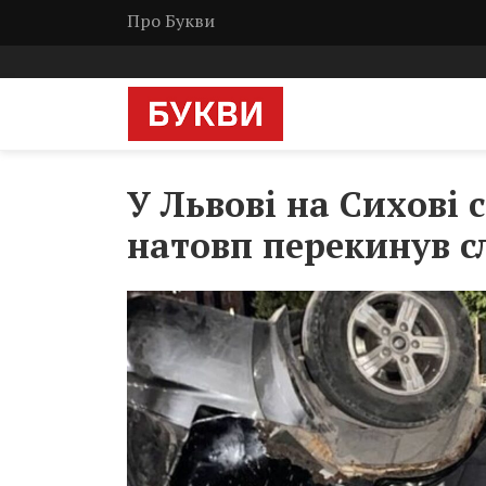
Про Букви
У Львові на Сихові 
натовп перекинув с