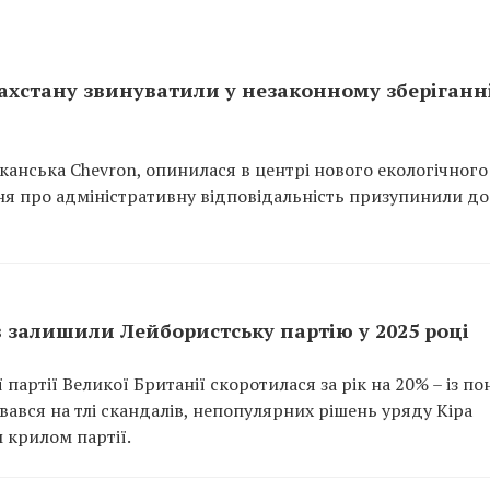
хстану звинуватили у незаконному зберіганн
иканська Chevron, опинилася в центрі нового екологічного
ння про адміністративну відповідальність призупинили до
в залишили Лейбористську партію у 2025 році
партії Великої Британії скоротилася за рік на 20% – із по
увався на тлі скандалів, непопулярних рішень уряду Кіра
 крилом партії.