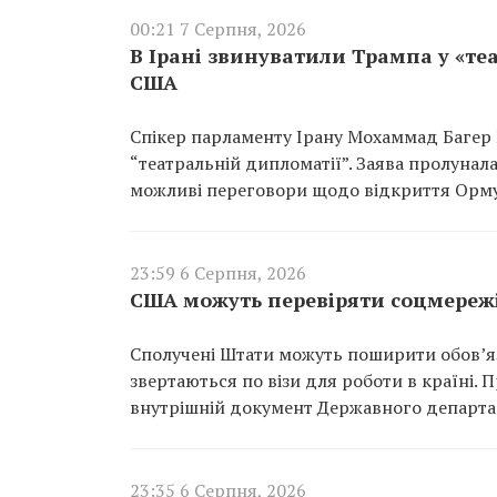
00:21 7 Серпня, 2026
В Ірані звинуватили Трампа у «те
США
Спікер парламенту Ірану Мохаммад Багер
“театральній дипломатії”. Заява пролунал
можливі переговори щодо відкриття Орму
23:59 6 Серпня, 2026
США можуть перевіряти соцмережі
Сполучені Штати можуть поширити обов’язк
звертаються по візи для роботи в країні.
внутрішній документ Державного департа
23:35 6 Серпня, 2026