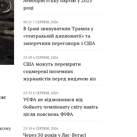
Лейбористську партію у 2025
році
00:21 7 СЕРПНЯ, 2026
В Ірані звинуватили Трампа у
«театральній дипломатії» та
заперечили переговори з США
23:59 6 СЕРПНЯ, 2026
США можуть перевіряти
соцмережі іноземних
журналістів перед видачею віз
23:35 6 СЕРПНЯ, 2026
час
УЄФА не відмовилася від
бойкоту чемпіонату світу навіть
після пояснень ФІФА
ькому
23:10 6 СЕРПНЯ, 2026
Через 30 років у Лас-Вегасі