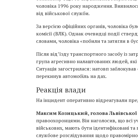
чоловіка 1996 року народження. Виявилося
від військової служби.
За версією офіційних органів, чоловіка б
комісії (ВЛК). Однак очевидці події стве
словами, чоловіка «побили та затягли в бус
Після від’їзду транспортного засобу із за
група агресивно налаштованих людей, які
Ситуація загострилася: натовп заблокував
перекинув автомобіль на дах.
Реакція влади
На інцидент оперативно відреагували пред
Максим Козицький, голова Львівської
правоохоронцями. Він наголосив, що всі 
військових, мають бути ідентифіковані та
службове розслідування щодо правомірнос