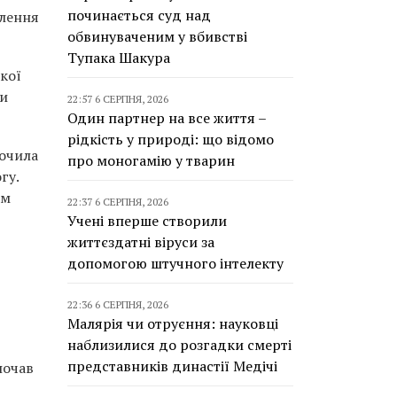
починається суд над
илення
обвинуваченим у вбивстві
Тупака Шакура
кої
ми
22:57 6 СЕРПНЯ, 2026
Один партнер на все життя –
рідкість у природі: що відомо
точила
про моногамію у тварин
гу.
ом
22:37 6 СЕРПНЯ, 2026
Учені вперше створили
життєздатні віруси за
допомогою штучного інтелекту
22:36 6 СЕРПНЯ, 2026
Малярія чи отруєння: науковці
наблизилися до розгадки смерті
представників династії Медічі
почав