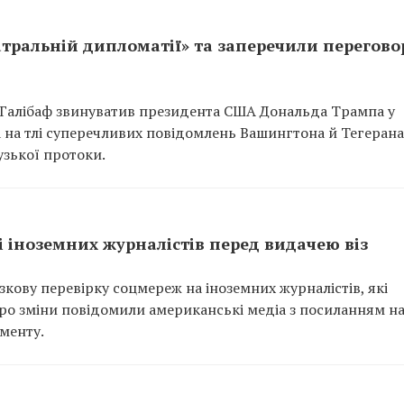
атральній дипломатії» та заперечили перегово
 Галібаф звинуватив президента США Дональда Трампа у
а на тлі суперечливих повідомлень Вашингтона й Тегеран
зької протоки.
 іноземних журналістів перед видачею віз
ову перевірку соцмереж на іноземних журналістів, які
 Про зміни повідомили американські медіа з посиланням н
менту.