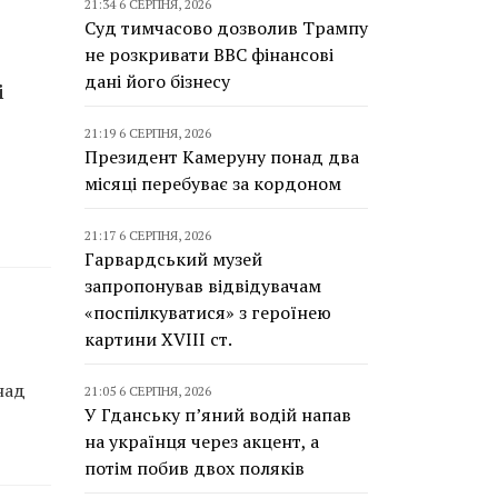
21:34 6 СЕРПНЯ, 2026
Суд тимчасово дозволив Трампу
не розкривати BBC фінансові
дані його бізнесу
і
21:19 6 СЕРПНЯ, 2026
Президент Камеруну понад два
місяці перебуває за кордоном
21:17 6 СЕРПНЯ, 2026
Гарвардський музей
запропонував відвідувачам
«поспілкуватися» з героїнею
картини XVIII ст.
над
21:05 6 СЕРПНЯ, 2026
У Гданську п’яний водій напав
на українця через акцент, а
потім побив двох поляків