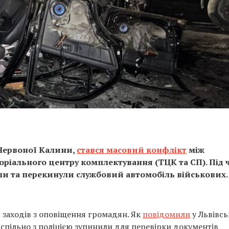
і Червоної Калини,
стався масовий конфлікт
між
іального центру комплектування (ТЦК та СП). Під 
и та перекинули службовий автомобіль військових.
с заходів з оповіщення громадян. Як
повідомили
у Львівс
спільно з поліцією зупинили для перевірки документів