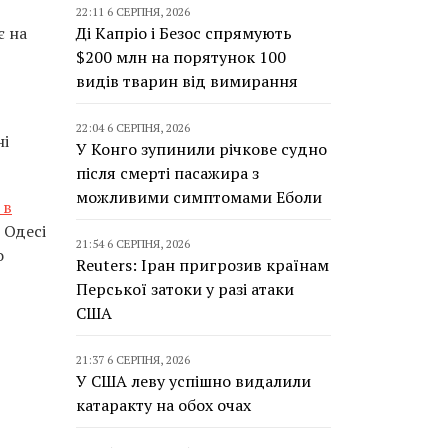
22:11 6 СЕРПНЯ, 2026
Ді Капріо і Безос спрямують
є на
$200 млн на порятунок 100
видів тварин від вимирання
22:04 6 СЕРПНЯ, 2026
ні
У Конго зупинили річкове судно
після смерті пасажира з
можливими симптомами Еболи
 в
 Одесі
21:54 6 СЕРПНЯ, 2026
о
Reuters: Іран пригрозив країнам
Перської затоки у разі атаки
США
21:37 6 СЕРПНЯ, 2026
У США леву успішно видалили
катаракту на обох очах