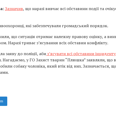
а:
Зазначив
, що наразі вивчає всі обставини події та очіку
воохоронці, які забезпечували громадський порядок.
или, що ситуація отримає належну правову оцінку, а вин
ом. Наразі триває з’ясування всіх обставин конфлікту.
а заяву до поліції, аби
з’ясувати всі обставини інциденту
. Нагадаємо, у ГО Захист тварин “Плюшка” заявляли, що в
или собаку чоловіка, який втік від них. Зазначається, щ
ами.
am