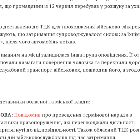
, що громадянин із 12 червня перебував у розшуку за ух
уло доставлено до ТЦК для проходження військово-лікарсь
рджують, що затримання супроводжувалося силою: за їхні
», після чого автомобіль поїхав.
триманим на місці залишилася інша група оповіщення. Її о
 почали вимагати повернення чоловіка та перекрили доро
 службовий транспорт військових, пошкодив його, а згод
ставники обласної та міської влади:
 ОВА:
Повідомив
про проведення термінової наради з
учасники правопорушення, які перешкоджали діяльності
 притягнуті до відповідальності. Також обласний ТЦК роз
ті дій військовослужбовців під час затримання.