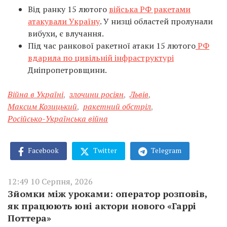
Від ранку 15 лютого
війська РФ ракетами
атакували Україну
. У низці областей пролунали
вибухи, є влучання.
Під час ранкової ракетної атаки 15 лютого
РФ
вдарила по цивільній інфраструктурі
Дніпропетровщини.
Війна в Україні
,
злочини росіян
,
Львів
,
Максим Козицький
,
ракетний обстріл
,
Російсько-Українська війна
Facebook
Twitter
Telegram
12:49 10 Серпня, 2026
Зйомки між уроками: оператор розповів,
як працюють юні актори нового «Гаррі
Поттера»