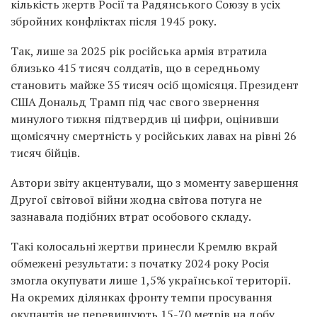
кількість жертв Росії та Радянського Союзу в усіх
збройних конфліктах після 1945 року.
Так, лише за 2025 рік російська армія втратила
близько 415 тисяч солдатів, що в середньому
становить майже 35 тисяч осіб щомісяця. Президент
США Дональд Трамп під час свого звернення
минулого тижня підтвердив ці цифри, оцінивши
щомісячну смертність у російських лавах на рівні 26
тисяч бійців.
Автори звіту акцентували, що з моменту завершення
Другої світової війни жодна світова потуга не
зазнавала подібних втрат особового складу.
Такі колосальні жертви принесли Кремлю вкрай
обмежені результати: з початку 2024 року Росія
змогла окупувати лише 1,5% української території.
На окремих ділянках фронту темпи просування
окупантів не перевищують 15-70 метрів на добу.