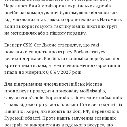
Через постійний моніторинг українських дронів
російське командування було змушене відмовитися
від масованих атак важкою бронетехнікою. Натомість
вони використовують тактику малих піхотних груп
на мотоциклах або в пішому порядку.
Експерт CSIS Сет Джонс стверджує, що такі
показники свідчать про втрату Росією статусу
великої держави. Російська економіка перебуває під
критичним тиском, а темпи економічного зростання
впали до мізерних 0,6% у 2025 році.
Для підтримання чисельності військ Москва
продовжує проводити приховану мобілізацію,
залучаючи в’язнів, боржників та іноземних найманців.
Також відомо про участь близько 15 тисяч солдатів із
Північної Кореї, які воюють на боці РФ, переважно в
Курській області. Проте навіть залучення зовнішніх
резервів та використання людського ресурсу, що