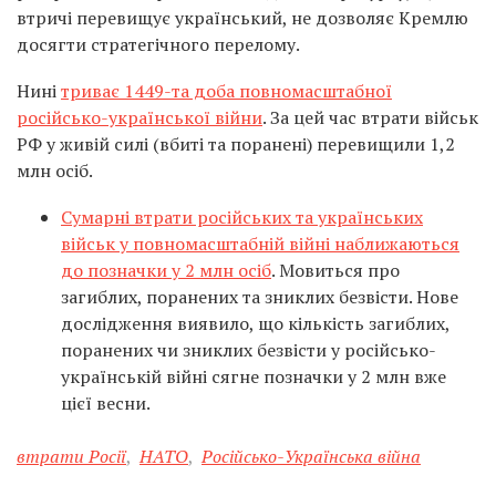
втричі перевищує український, не дозволяє Кремлю
досягти стратегічного перелому.
Нині
триває 1449-та доба повномасштабної
російсько-української війни
. За цей час втрати військ
РФ у живій силі (вбиті та поранені) перевищили 1,2
млн осіб.
Сумарні втрати російських та українських
військ у повномасштабній війні наближаються
до позначки у 2 млн осіб
. Мовиться про
загиблих, поранених та зниклих безвісти. Нове
дослідження виявило, що кількість загиблих,
поранених чи зниклих безвісти у російсько-
українській війні сягне позначки у 2 млн вже
цієї весни.
втрати Росії
,
НАТО
,
Російсько-Українська війна