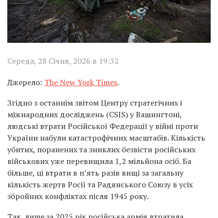
Середа, 28 Січня, 2026 в 19:32
Джерело:
The New York Times
.
Згідно з останнім звітом Центру стратегічних і
міжнародних досліджень (CSIS) у Вашингтоні,
людські втрати Російської Федерації у війні проти
України набули катастрофічних масштабів. Кількість
убитих, поранених та зниклих безвісти російських
військових уже перевищила 1,2 мільйона осіб. Ба
більше, ці втрати в п’ять разів вищі за загальну
кількість жертв Росії та Радянського Союзу в усіх
збройних конфліктах після 1945 року.
Так, лише за 2025 рік російська армія втратила