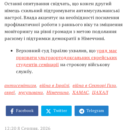
Останні опитування свідчать, що кожен другий
німець схильний підтримувати антимусульманські
настрої. Влада акцентує на необхідності посилення
профілактичної роботи з раннього віку та зміцнення
моніторингу на рівні громади з метою подолання
расизму і підтримки демократії в Німеччині.
Верховний суд Ізраїлю ухвалив, що
уряд має
призвати ультраортодоксальних єврейських
студентів семінарії
на строкову військову
службу.
антисемітизм
,
війна в Ізраїлі
,
війна в Секторі Гази
,
євреї
,
мусульмани
,
Німеччина
,
ХАМАС
,
ЦАХАЛ
Facebook
Twitter
Telegram
12:20 8 Серпня, 2026