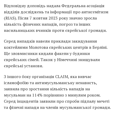
Відповідну доповідь надала Федеральна асоціація
відділів досліджень та інформації про антисемітизм
(RIAS). Після 7 жовтня 2023 року значно зросла
кількість фізичних нападів, погроз та інших
насильницьких вчинків проти єврейської громади.
Серед випадків навели приклади закидування
коктейлями Молотова єврейських центрів в Берліні.
Ще зловмисники кидали факели у будинки
єврейських сімей. Також у Німеччині знищували
єврейські установи.
З іншого боку організація CLAIM, яка вивчає
ісламофобію та антимусульманську ненависть,
заявила про зростання кількість нападів на
мусульман на 114% порівняно з минулим роком.
Серед інцидентів заявили про спроби підпалу мечеті
та фізичні напади на членів мусульманської громади.