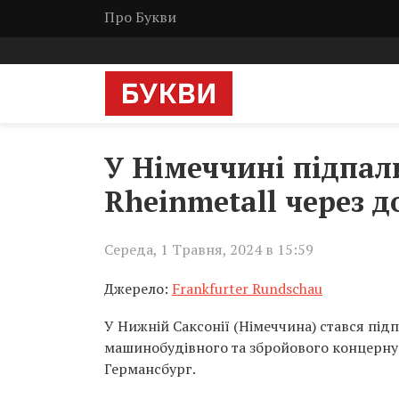
Про Букви
У Німеччині підпал
Rheinmetall через 
Середа, 1 Травня, 2024 в 15:59
Джерело:
Frankfurter Rundschau
У Нижній Саксонії (Німеччина) стався під
машинобудівного та збройового концерну Rh
Германсбург.