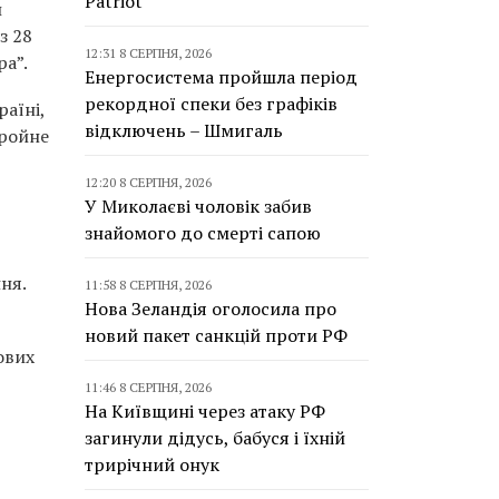
Patriot
и
з 28
12:31 8 СЕРПНЯ, 2026
ра”.
Енергосистема пройшла період
рекордної спеки без графіків
аїні,
відключень – Шмигаль
бройне
12:20 8 СЕРПНЯ, 2026
У Миколаєві чоловік забив
знайомого до смерті сапою
ня.
11:58 8 СЕРПНЯ, 2026
Нова Зеландія оголосила про
новий пакет санкцій проти РФ
ових
11:46 8 СЕРПНЯ, 2026
На Київщині через атаку РФ
загинули дідусь, бабуся і їхній
трирічний онук