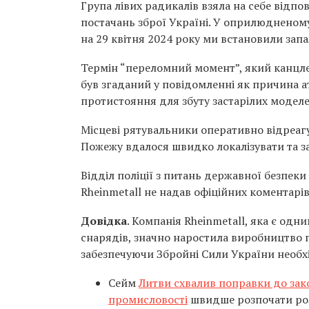
Група лівих радикалів взяла на себе відпо
постачань зброї Україні. У оприлюдненому 
на 29 квітня 2024 року ми встановили за
Термін “переломний момент”, який канцле
був згаданий у повідомленні як причина а
протистояння для збуту застарілих моделе
Місцеві рятувальники оперативно відреагу
Пожежу вдалося швидко локалізувати та з
Відділ поліції з питань державної безпеки
Rheinmetall не надав офіційних коментарів
Довідка
. Компанія Rheinmetall, яка є одн
снарядів, значно наростила виробництво п
забезпечуючи Збройні Сили України необх
Сейм
Литви схвалив поправки до зак
промисловості
швидше розпочати розв