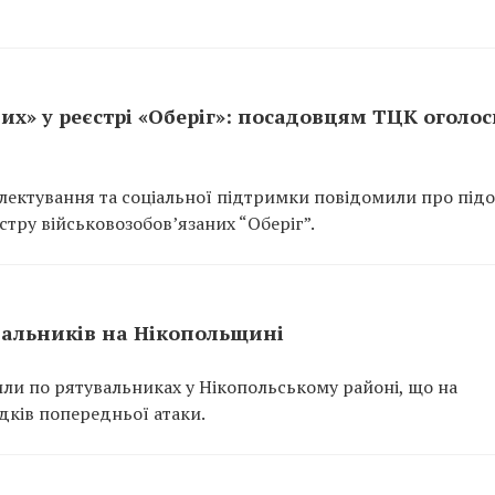
их» у реєстрі «Оберіг»: посадовцям ТЦК оголо
ектування та соціальної підтримки повідомили про підо
тру військовозобов’язаних “Оберіг”.
вальників на Нікопольщині
или по рятувальниках у Нікопольському районі, що на
ідків попередньої атаки.