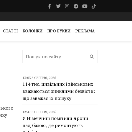
СТАТТІ
КОЛОНКИ
ПРО БУКВИ
РЕКЛАМА
13:03 8 СЕРПНЯ, 2026
114 тис. цивільних і військових
вважаються зниклими безвісти:
що заважає їх пошуку
цького
12:47 8 СЕРПНЯ, 2026
чку
У Німеччині помітили дрони
над базою, де ремонтують