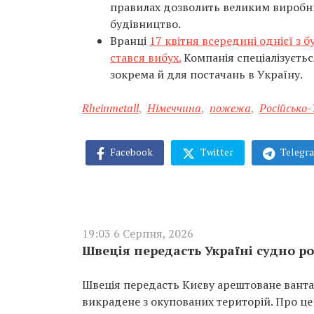
правилах дозволить великим виробни
будівництво.
Вранці
17 квітня всередині однієї з б
стався вибух.
Компанія спеціалізуєтьс
зокрема й для постачань в Україну.
Rheinmetall
,
Німеччина
,
пожежа
,
Російсько-
Facebook
Twitter
Telegr
19:03 6 Серпня, 2026
Швеція передасть Україні судно ро
Швеція передасть Києву арештоване вантаж
викрадене з окупованих територій. Про це