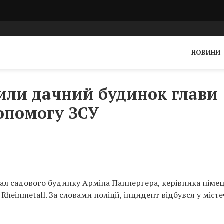
НОВИНИ
или дачний будинок глави
допомогу ЗСУ
пал садового будинку Арміна Паппергера, керівника німе
einmetall. За словами поліції, інцидент відбувся у місте