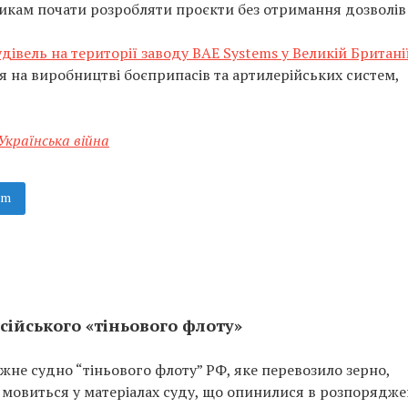
кам почати розробляти проєкти без отримання дозволів
удівель на території заводу BAE Systems у Великій Британі
я на виробництві боєприпасів та артилерійських систем,
Українська війна
am
сійського «тіньового флоту»
не судно “тіньового флоту” РФ, яке перевозило зерно,
 мовиться у матеріалах суду, що опинилися в розпорядже