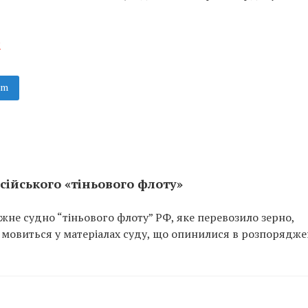
я
am
сійського «тіньового флоту»
не судно “тіньового флоту” РФ, яке перевозило зерно,
 мовиться у матеріалах суду, що опинилися в розпорядже