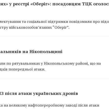
их» у реєстрі «Оберіг»: посадовцям ТЦК оголо
ектування та соціальної підтримки повідомили про підо
тру військовозобов’язаних “Оберіг”.
вальників на Нікопольщині
или по рятувальниках у Нікопольському районі, що на
ідків попередньої атаки.
ПЗ після атаки українських дронів
ежа на великому нафтопереробному заводі після атаки