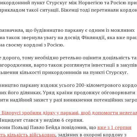
рикордонний пункт Стурскуг між Норвегією та Росією пр
прикладом такої ситуації. Біженці тоді перетинали кордо
ь зазначила, що будівництво паркану є одним із можливих
на також звернула увагу на досвід Фінляндії, яка вже пра
а своєму кордоні з Росією.
 дорого, тому необхідно ретельно оцінити доцільність т
загородження, варто також розглянути інвестиції в закупі
льшення кількості прикордонників на пункті Стурскуг.
івництво паркану вздовж усього 200-кілометрового корд
емих його ділянках. Уряд країни продовжує обговорювати
ити надійний захист у разі виникнення потенційних загро
Білорусі зробили дірку у паркані, щоб допомогти нелег
Інцидент стався у неділю 6 серпня.
орони Польщі Павло Бейда повідомив, що
вже з 1 серпня
ть кількість військових
, задіяних в охороні кордону з