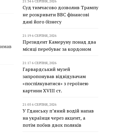
21:34 6 СЕРПНЯ, 2026
Суд тимчасово дозволив Трампу
не розкривати BBC фінансові
дані його бізнесу
21:19 6 СЕРПНЯ, 2026
Президент Камеруну понад два
римав
місяці перебуває за кордоном
21:17 6 СЕРПНЯ, 2026
Гарвардський музей
запропонував відвідувачам
«поспілкуватися» з героїнею
картини XVIII ст.
21:05 6 СЕРПНЯ, 2026
У Гданську п’яний водій напав
на українця через акцент, а
потім побив двох поляків