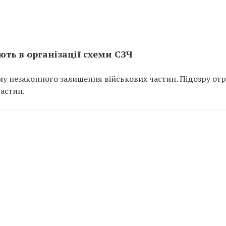
ть в організації схеми СЗЧ
у незаконного залишення військових частин. Підозру от
частин.