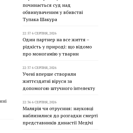
починається суд над
обвинуваченим у вбивстві
Тупака Шакура
22:57 6 СЕРПНЯ, 2026
Один партнер на все життя –
рідкість у природі: що відомо
про моногамію у тварин
22:37 6 СЕРПНЯ, 2026
Учені вперше створили
життєздатні віруси за
допомогою штучного інтелекту
нні
22:36 6 СЕРПНЯ, 2026
Малярія чи отруєння: науковці
наблизилися до розгадки смерті
представників династії Медічі