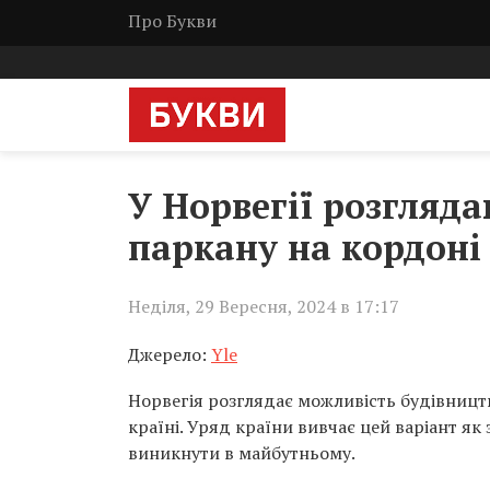
Про Букви
У Норвегії розгляд
паркану на кордоні 
Неділя, 29 Вересня, 2024 в 17:17
Джерело:
Yle
Норвегія розглядає можливість будівництв
країні. Уряд країни вивчає цей варіант як
виникнути в майбутньому.