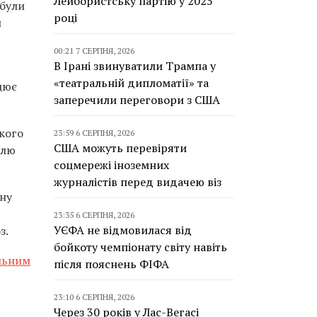
Лейбористську партію у 2025
ибули
році
н
00:21 7 СЕРПНЯ, 2026
В Ірані звинуватили Трампа у
«театральній дипломатії» та
цює
заперечили переговори з США
акого
23:59 6 СЕРПНЯ, 2026
США можуть перевіряти
влю
соцмережі іноземних
журналістів перед видачею віз
ону
23:35 6 СЕРПНЯ, 2026
УЄФА не відмовилася від
з.
бойкоту чемпіонату світу навіть
альним
після пояснень ФІФА
23:10 6 СЕРПНЯ, 2026
Через 30 років у Лас-Вегасі