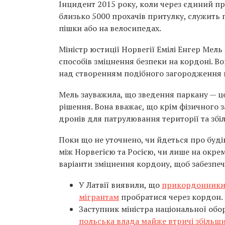
Інцидент 2015 року, коли через єдиний п
близько 5000 прохачів притулку, служить 
пішки або на велосипедах.
Міністр юстиції Норвегії Емілі Енгер Мел
способів зміцнення безпеки на кордоні. Во
над створенням подібного загородження н
Мель зауважила, що зведення паркану — це
рішення. Вона вважає, що крім фізичного 
дронів для патрулювання території та збі
Поки що не уточнено, чи йдеться про буд
між Норвегією та Росією, чи лише на окр
варіанти зміцнення кордону, щоб забезпеч
У Латвії виявили, що
прикордонники 
мігрантам
пробратися через кордон. 
Заступник міністра національної об
польська влада майже втричі збільши