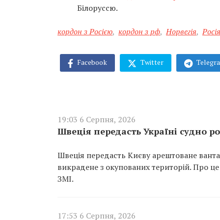
Білоруссю.
кордон з Росією
,
кордон з рф
,
Норвегія
,
Росі
Facebook
Twitter
Telegr
19:03 6 Серпня, 2026
Швеція передасть Україні судно ро
Швеція передасть Києву арештоване вантаж
викрадене з окупованих територій. Про це
ЗМІ.
17:53 6 Серпня, 2026