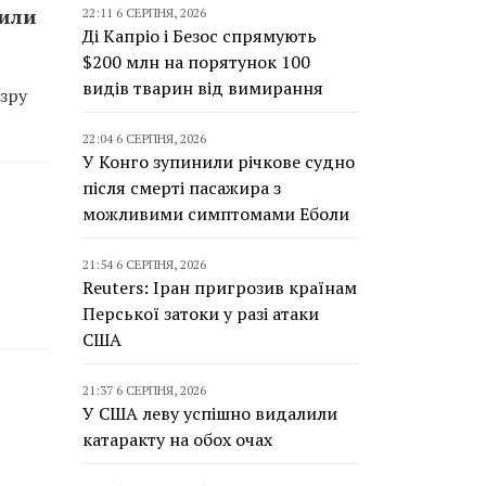
сили
22:11 6 СЕРПНЯ, 2026
Ді Капріо і Безос спрямують
$200 млн на порятунок 100
видів тварин від вимирання
зру
22:04 6 СЕРПНЯ, 2026
У Конго зупинили річкове судно
після смерті пасажира з
можливими симптомами Еболи
21:54 6 СЕРПНЯ, 2026
Reuters: Іран пригрозив країнам
Перської затоки у разі атаки
США
21:37 6 СЕРПНЯ, 2026
У США леву успішно видалили
катаракту на обох очах