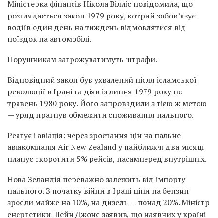
Міністерка фінансів Нікола Вілліс повідомила, що
розглядається закон 1979 року, котрий зобов’язує
водіїв один день на тиждень відмовлятися від
поїздок на автомобілі.
Порушникам загрожуватимуть штрафи.
Відповідний закон був ухвалений після ісламської
революції в Ірані та діяв із липня 1979 року по
травень 1980 року. Його запровадили з тією ж метою
— уряд прагнув обмежити споживання пального.
Реагує і авіація: через зростання цін на пальне
авіакомпанія Air New Zealand у найближчі два місяці
планує скоротити 5% рейсів, насамперед внутрішніх.
Нова Зеландія переважно залежить від імпорту
пального. З початку війни в Ірані ціни на бензин
зросли майже на 10%, на дизель — понад 20%. Міністр
енергетики Шейн Джонс заявив, що наявних у країні