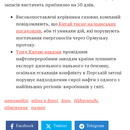
запасів вистачить приблизно на 50 днів.
Високопоставлені керівники газових компаній
повідомляють, що
Китай тисне на іранських
посадовців
, аби ті уникали дій, які порушують
постачання енергоносіїв через Ормузьку
протоку.
Уряд Китаю наказав
провідним
нафтопереробним заводам країни зупинити
експорт дизельного пального та бензину,
оскільки ескалація конфлікту в Перській затоці
порушує надходження сирої нафти з одного з
найбільших регіонів-виробників у світі.
автомобілі
,
війна в Ірані
,
Іран
,
Нідерланди
,
обмеження
,
пальне
Facebook
Twitter
Telegram