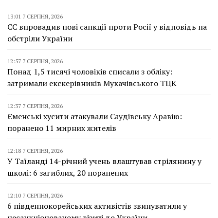
13:01 7 СЕРПНЯ, 2026
ЄС впровадив нові санкції проти Росії у відповідь на
обстріли України
12:57 7 СЕРПНЯ, 2026
Понад 1,5 тисячі чоловіків списали з обліку:
затримали екскерівників Мукачівського ТЦК
12:37 7 СЕРПНЯ, 2026
Єменські хусити атакували Саудівську Аравію:
поранено 11 мирних жителів
12:18 7 СЕРПНЯ, 2026
У Таїланді 14-річний учень влаштував стрілянину у
школі: 6 загиблих, 20 поранених
12:10 7 СЕРПНЯ, 2026
6 південнокорейських активістів звинуватили у
несанкціонованому візиті до України