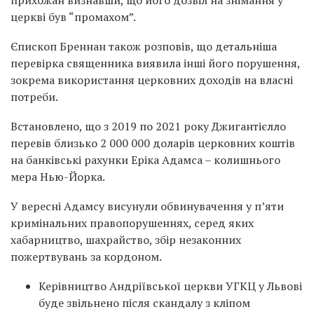
прихожан визнавши, що його дозвіл на знімання у
церкві був “промахом”.
Єпископ Бреннан також розповів, що детальніша
перевірка священника виявила інші його порушення,
зокрема використання церковних доходів на власні
потреби.
Встановлено, що з 2019 по 2021 року Джигантієлло
перевів близько 2 000 000 доларів церковних коштів
на банківські рахунки Еріка Адамса – колишнього
мера Нью-Йорка.
У вересні Адамсу висунули обвинувачення у п’яти
кримінальних правопорушеннях, серед яких
хабарництво, шахрайство, збір незаконних
пожертвувань за кордоном.
Керівництво Андріївської церкви УГКЦ у Львові
буде звільнено після скандалу з кліпом