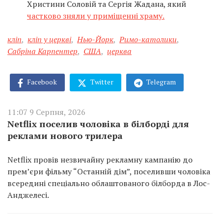
Христини Соловій та Сергія Жадана, який
частково зняли у приміщенні храму.
кліп
,
кліп у церкві
,
Нью-Йорк
,
Римо-католики
,
Сабріна Карпентер
,
США
,
церква
Facebook
Twitter
Telegram
11:07 9 Серпня, 2026
Netflix поселив чоловіка в білборді для
реклами нового трилера
Netflix провів незвичайну рекламну кампанію до
прем’єри фільму “Останній дім”, поселивши чоловіка
всередині спеціально облаштованого білборда в Лос-
Анджелесі.