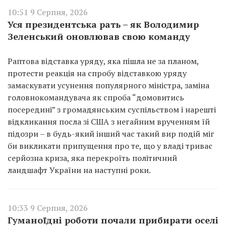
10:51 9 Серпня, 2026
Уся президентська рать – як Володимир
Зеленський оновлював свою команду
Раптова відставка уряду, яка пішла не за планом,
протести реакція на спробу відставкою уряду
замаскувати усунення популярного міністра, заміна
головнокомандувача як спроба “домовитись
посередині” з громадянським суспільством і нарешті
відкликання посла зі США з негайним врученням їй
підозри – в будь-який інший час такий вир подій міг
би викликати припущення про те, що у владі триває
серйозна криза, яка перекроїть політичний
ландшафт України на наступні роки.
10:33 9 Серпня, 2026
Гуманоїдні роботи почали прибирати оселі