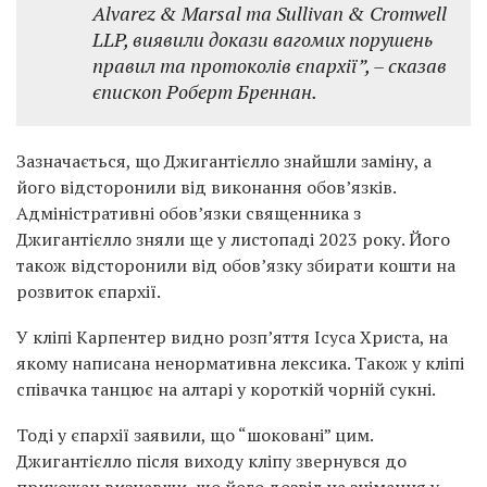
Alvarez & Marsal та Sullivan & Cromwell
LLP, виявили докази вагомих порушень
правил та протоколів єпархії”, – сказав
єпископ Роберт Бреннан.
Зазначається, що Джигантієлло знайшли заміну, а
його відсторонили від виконання обов’язків.
Адміністративні обов’язки священника з
Джигантієлло зняли ще у листопаді 2023 року. Його
також відсторонили від обов’язку збирати кошти на
розвиток єпархії.
У кліпі Карпентер видно розп’яття Ісуса Христа, на
якому написана ненормативна лексика. Також у кліпі
співачка танцює на алтарі у короткій чорній сукні.
Тоді у єпархії заявили, що “шоковані” цим.
Джигантієлло після виходу кліпу звернувся до