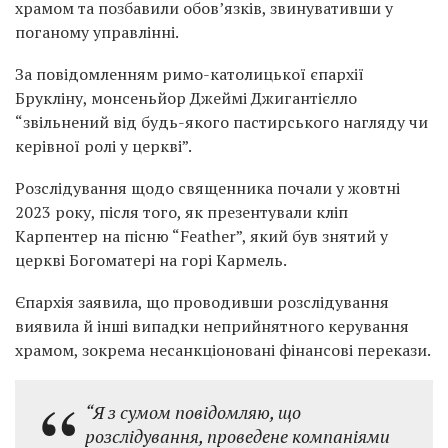
храмом та позбавили обов’язків, звинувативши у
поганому управлінні.
За повідомленням римо-католицької єпархії
Брукліну, монсеньйор Джеймі Джигантієлло
“звільнений від будь-якого пастирського нагляду чи
керівної ролі у церкві”.
Розслідування щодо священника почали у жовтні
2023 року, після того, як презентували кліп
Карпентер на пісню “Feather”, який був знятий у
церкві Богоматері на горі Кармель.
Єпархія заявила, що проводивши розслідування
виявила й інші випадки неприйнятного керування
храмом, зокрема несанкціоновані фінансові перекази.
“Я з сумом повідомляю, що
розслідування, проведене компаніями