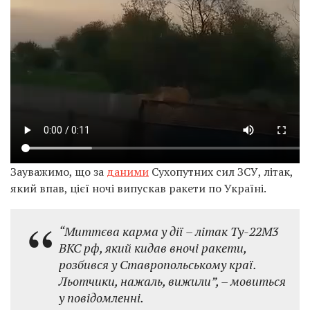
Зауважимо, що за
даними
Сухопутних сил ЗСУ, літак,
який впав, цієї ночі випускав ракети по Україні.
“Миттєва карма у дії – літак Ту-22М3
ВКС рф, який кидав вночі ракети,
розбився у Ставропольському краї.
Льотчики, нажаль, вижили”, – мовиться
у повідомленні.