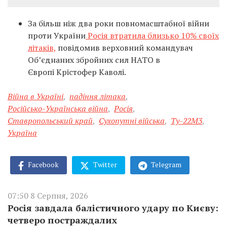
За більш ніж два роки повномасштабної війни
проти України
Росія втратила близько 10% своїх
літаків,
повідомив верховний командувач
Об’єднаних збройних сил НАТО в
Європі Крістофер Каволі.
Війна в Україні
,
падіння літака
,
Російсько-Українська війна
,
Росія
,
Ставропольський край
,
Сухопутні війська
,
Ту-22М3
,
Україна
Facebook
Twitter
Telegram
07:50 8 Серпня, 2026
Росія завдала балістичного удару по Києву:
четверо постраждалих