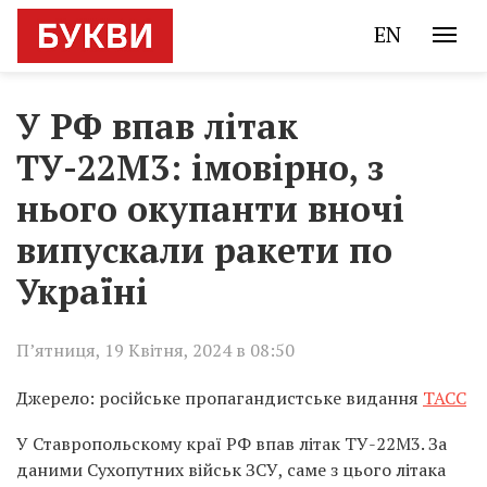
EN
У РФ впав літак
ТУ-22М3: імовірно, з
нього окупанти вночі
випускали ракети по
Україні
П’ятниця, 19 Квітня, 2024 в 08:50
Джерело: російське пропагандистське видання
ТАСС
У Ставропольскому краї РФ впав літак ТУ-22М3. За
даними Сухопутних військ ЗСУ, саме з цього літака