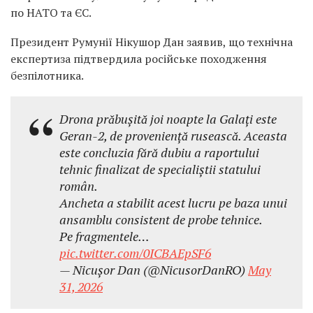
по НАТО та ЄС.
Президент Румунії
Нікушор Дан
заявив, що технічна
експертиза підтвердила російське походження
безпілотника.
Drona prǎbușitǎ joi noapte la Galați este
Geran-2, de proveniențǎ ruseascǎ. Aceasta
este concluzia fǎrǎ dubiu a raportului
tehnic finalizat de specialiștii statului
român.
Ancheta a stabilit acest lucru pe baza unui
ansamblu consistent de probe tehnice.
Pe fragmentele…
pic.twitter.com/0ICBAEpSF6
— Nicușor Dan (@NicusorDanRO)
May
31, 2026