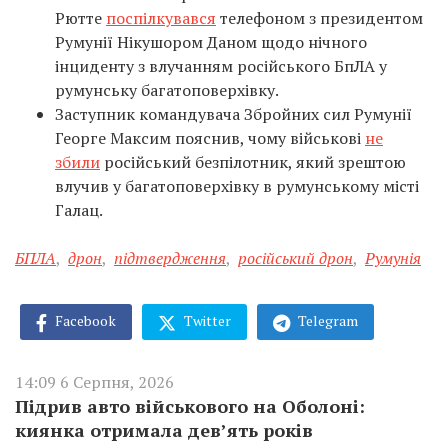
Рютте
поспілкувався
телефоном з президентом
Румунії Нікушором Даном щодо нічного
інциденту з влучанням російського БпЛА у
румунську багатоповерхівку.
Заступник командувача Збройних сил Румунії
Георге Максим пояснив, чому військові
не
збили
російський безпілотник, який зрештою
влучив у багатоповерхівку в румунському місті
Галац.
БПЛА
,
дрон
,
підтвердження
,
російський дрон
,
Румунія
Facebook
Twitter
Telegram
14:09 6 Серпня, 2026
Підрив авто військового на Оболоні:
киянка отримала дев’ять років