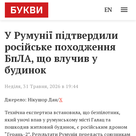
EN
У Румунії підтвердили
російське походження
БпЛА, що влучив у
будинок
Неділя, 31 Травня, 2026 в 19:44
Джерело: Нікушор Дан/
X
Технічна експертиза встановила, що безпілотник,
який уночі впав у румунському місті Галац та
пошкодив житловий будинок, є російським дроном
“Герань-2”. Результати Румунія передасть союзникам