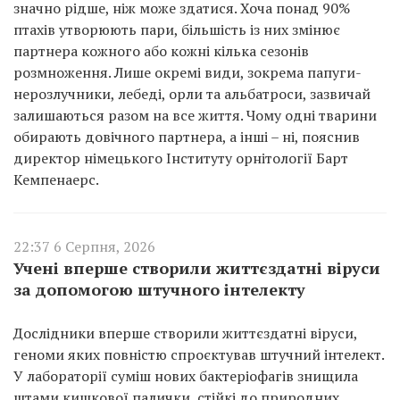
значно рідше, ніж може здатися. Хоча понад 90%
птахів утворюють пари, більшість із них змінює
партнера кожного або кожні кілька сезонів
розмноження. Лише окремі види, зокрема папуги-
нерозлучники, лебеді, орли та альбатроси, зазвичай
залишаються разом на все життя. Чому одні тварини
обирають довічного партнера, а інші – ні, пояснив
директор німецького Інституту орнітології Барт
Кемпенаерс.
22:37 6 Серпня, 2026
Учені вперше створили життєздатні віруси
за допомогою штучного інтелекту
Дослідники вперше створили життєздатні віруси,
геноми яких повністю спроєктував штучний інтелект.
У лабораторії суміш нових бактеріофагів знищила
штами кишкової палички, стійкі до природних