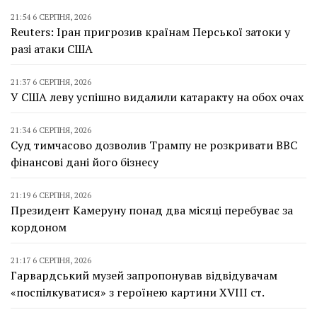
21:54 6 СЕРПНЯ, 2026
Reuters: Іран пригрозив країнам Перської затоки у
разі атаки США
21:37 6 СЕРПНЯ, 2026
У США леву успішно видалили катаракту на обох очах
21:34 6 СЕРПНЯ, 2026
Суд тимчасово дозволив Трампу не розкривати BBC
фінансові дані його бізнесу
21:19 6 СЕРПНЯ, 2026
Президент Камеруну понад два місяці перебуває за
кордоном
21:17 6 СЕРПНЯ, 2026
Гарвардський музей запропонував відвідувачам
«поспілкуватися» з героїнею картини XVIII ст.