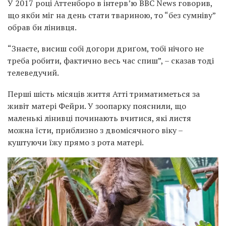
У 2017 році Аттенборо в інтерв’ю BBC News говорив,
що якби міг на день стати твариною, то “без сумніву”
обрав би лінивця.
“Знаєте, висиш собі догори дриґом, тобі нічого не
треба робити, фактично весь час спиш”, – сказав тоді
телеведучий.
Перші шість місяців життя Атті триматиметься за
живіт матері Фейри. У зоопарку пояснили, що
маленькі лінивці починають вчитися, які листя
можна їсти, приблизно з двомісячного віку –
куштуючи їжу прямо з рота матері.