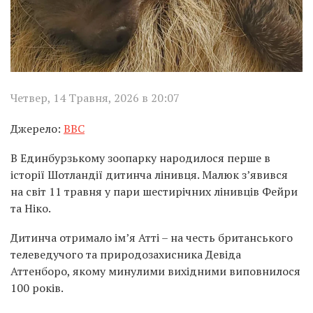
Четвер, 14 Травня, 2026 в 20:07
Джерело:
ВВС
В Единбурзькому зоопарку народилося перше в
історії Шотландії дитинча лінивця. Малюк з’явився
на світ 11 травня у пари шестирічних лінивців Фейри
та Ніко.
Дитинча отримало ім’я Атті – на честь британського
телеведучого та природозахисника Девіда
Аттенборо, якому минулими вихідними виповнилося
100 років.