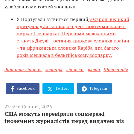
улюбленцями гостей зоопарку.
У Португалії з’явиться перший
у Європі великий
притулок для слонів, які десятиліттями жили в
цирках і зоопарках. Першими мешканцями
стануть Джулі – остання циркова слониха країни
– та африканська слониха Каріба, яка багато
років мешкала в бельгійському зоопарку.
дитинча лінивця
,
зоопарк
,
лінивець
,
фото
,
Шотландія
Facebook
Twitter
Telegram
23:59 6 Серпня, 2026
США можуть перевіряти соцмережі
іноземних журналістів перед видачею віз