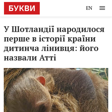
EN
У Шотландії народилося
перше в історії країни
дитинча лінивця: його
назвали Атті