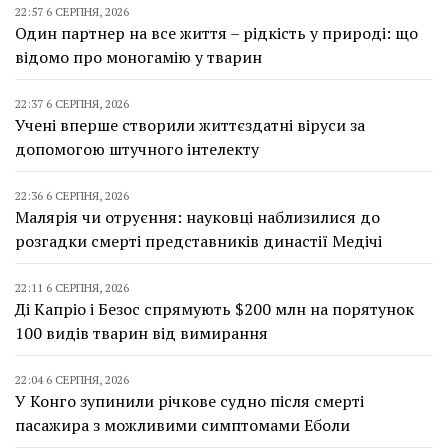
22:57 6 СЕРПНЯ, 2026
Один партнер на все життя – рідкість у природі: що
відомо про моногамію у тварин
22:37 6 СЕРПНЯ, 2026
Учені вперше створили життєздатні віруси за
допомогою штучного інтелекту
22:36 6 СЕРПНЯ, 2026
Малярія чи отруєння: науковці наблизилися до
розгадки смерті представників династії Медічі
22:11 6 СЕРПНЯ, 2026
Ді Капріо і Безос спрямують $200 млн на порятунок
100 видів тварин від вимирання
22:04 6 СЕРПНЯ, 2026
У Конго зупинили річкове судно після смерті
пасажира з можливими симптомами Еболи