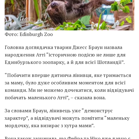
Фото: Edinburgh Zoo
Головна доглядачка тварин Джесс Браун назвала
народження Атті “історичною подією не лише для
Единбурзького зоопарку, а й для всієї Шотландії”.
“Побачити вперше дитинча лінивця, яке тримається
за маму, було дуже особливим моментом для всієї
команди. Ми не можемо дочекатися, коли відвідувачі
побачать маленького Атті”, – сказала вона.
За словами Браун, лінивець уже “демонструє
характер”, а відвідувачі можуть помітити “маленьку
мордочку, яка визирає з хутра мами”.
Вона також зазначила, що Фейра та Ніко вже давно є