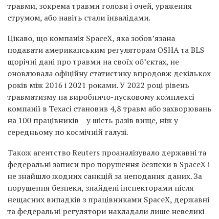
травми, зокрема травми голови і очей, ураження
струмом, або навіть стали інвалідами.
Цікаво, що компанія SpaceX, яка зобовʼязана
подавати американським регуляторам OSHA та BLS
щорічні дані про травми на своїх обʼєктах, не
оновлювала офіційну статистику впродовж декількох
років між 2016 і 2021 роками. У 2022 році рівень
травматизму на виробничо-пусковому комплексі
компанії в Техасі становив 4,8 травм або захворювань
на 100 працівників – у шість разів вище, ніж у
середньому по космічній галузі.
Також агентство Reuters проаналізувало державні та
федеральні записи про порушення безпеки в SpaceX і
не знайшло жодних санкцій за неподання даних. За
порушення безпеки, знайдені інспекторами після
нещасних випадків з працівниками SpaceX, державні
та федеральні регулятори накладали лише невеликі