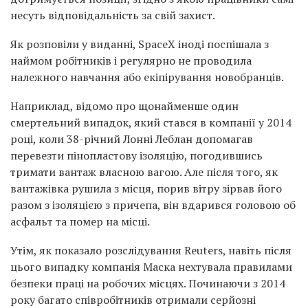
несуть відповідальність за свій захист.
Як розповіли у виданні, SpaceX іноді поспішала з
наймом робітників і регулярно не проводила
належного навчання або екіпірування новобранців.
Наприклад, відомо про щонайменше один
смертельний випадок, який стався в компанії у 2014
році, коли 38-річний Лонні Леблан допомагав
перевезти пінопластову ізоляцію, погодившись
тримати вантаж власною вагою. Але після того, як
вантажівка рушила з місця, порив вітру зірвав його
разом з ізоляцією з причепа, він вдарився головою об
асфальт та помер на місці.
Утім, як показало розслідування Reuters, навіть після
цього випадку компанія Маска нехтувала правилами
безпеки праці на робочих місцях. Починаючи з 2014
року багато співробітників отримали серйозні