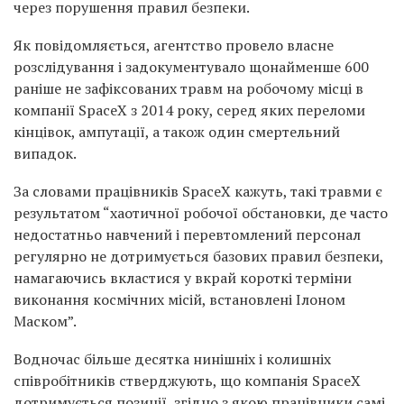
через порушення правил безпеки.
Як повідомляється, агентство провело власне
розслідування і задокументувало щонайменше 600
раніше не зафіксованих травм на робочому місці в
компанії SpaceX з 2014 року, серед яких переломи
кінцівок, ампутації, а також один смертельний
випадок.
За словами працівників SpaceX кажуть, такі травми є
результатом “хаотичної робочої обстановки, де часто
недостатньо навчений і перевтомлений персонал
регулярно не дотримується базових правил безпеки,
намагаючись вкластися у вкрай короткі терміни
виконання космічних місій, встановлені Ілоном
Маском”.
Водночас більше десятка нинішніх і колишніх
співробітників стверджують, що компанія SpaceX
дотримується позиції, згідно з якою працівники самі