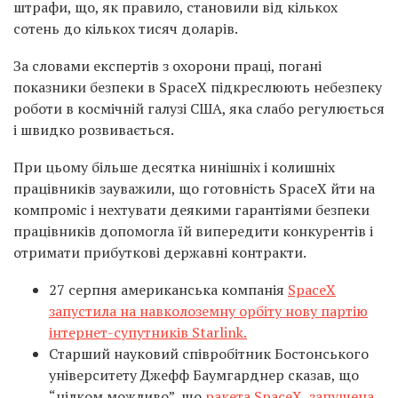
штрафи, що, як правило, становили від кількох
сотень до кількох тисяч доларів.
За словами експертів з охорони праці, погані
показники безпеки в SpaceX підкреслюють небезпеку
роботи в космічній галузі США, яка слабо регулюється
і швидко розвивається.
При цьому більше десятка нинішніх і колишніх
працівників зауважили, що готовність SpaceX йти на
компроміс і нехтувати деякими гарантіями безпеки
працівників допомогла їй випередити конкурентів і
отримати прибуткові державні контракти.
27 серпня американська компанія
SpaceX
запустила на навколоземну орбіту нову партію
інтернет-супутників Starlink.
Старший науковий співробітник Бостонського
університету Джефф Баумгарднер сказав, що
“цілком можливо”, що
ракета SpaceX, запущена