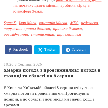
на початку цього місяця, зробила дірку в
іоносфері Землі.
SpaceX
,
Ілон Маск
,
компанія Маска
,
МКС
,
небезпека
,
порушення правил безпеки
,
правила безпеки
,
розслідування
,
статистика
,
травматизм
Facebook
Twitter
Telegram
10:26 8 Серпня, 2026
Хмарна погода з проясненнями: погода в
столиці та області на 8 серпня
У Києві та Київській області 8 серпня очікується
хмарна погода з проясненнями. Прогнозують
помірні, а по області вночі місцями значні дощі з
грозами.