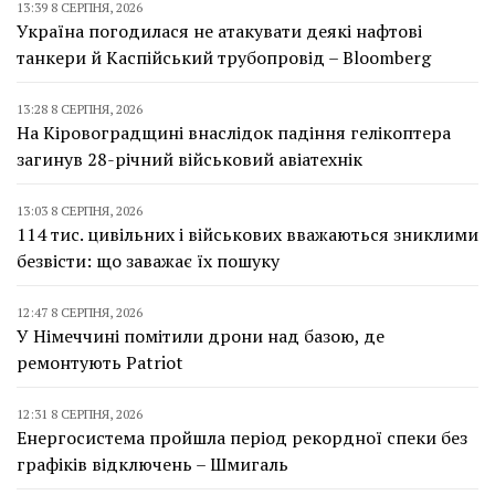
13:39 8 СЕРПНЯ, 2026
Україна погодилася не атакувати деякі нафтові
танкери й Каспійський трубопровід – Bloomberg
13:28 8 СЕРПНЯ, 2026
На Кіровоградщині внаслідок падіння гелікоптера
загинув 28-річний військовий авіатехнік
13:03 8 СЕРПНЯ, 2026
114 тис. цивільних і військових вважаються зниклими
безвісти: що заважає їх пошуку
12:47 8 СЕРПНЯ, 2026
У Німеччині помітили дрони над базою, де
ремонтують Patriot
12:31 8 СЕРПНЯ, 2026
Енергосистема пройшла період рекордної спеки без
графіків відключень – Шмигаль