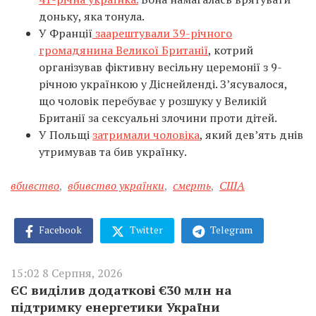
доньку, яка тонула.
У Франції
заарештували 39-річного
громадянина Великої Британії
, котрий
організував фіктивну весільну церемонії з 9-
річною українкою у Діснейленді. З’ясувалося,
що чоловік перебуває у розшуку у Великій
Британії за сексуальні злочини проти дітей.
У Польщі
затримали чоловіка
, який дев’ять днів
утримував та бив українку.
вбивство
,
вбивство українки
,
смерть
,
США
Facebook
Twitter
Telegram
15:02 8 Серпня, 2026
ЄС виділив додаткові €30 млн на
підтримку енергетики України