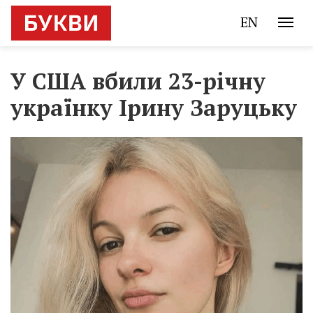
EN
У США вбили 23-річну
українку Ірину Заруцьку