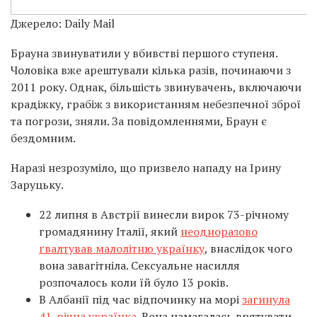
Джерело: Daily Mail
Брауна звинуватили у вбивстві першого ступеня.
Чоловіка вже арештували кілька разів, починаючи з
2011 року. Однак, більшість звинувачень, включаючи
крадіжку, грабіж з використанням небезпечної зброї
та погрози, зняли. За повідомленнями, Браун є
бездомним.
Наразі незрозуміло, що призвело нападу на Ірину
Заруцьку.
22 липня в Австрії винесли вирок 73-річному
громадянину Італії, який
неодноразово
ґвалтував малолітню українку
, внаслідок чого
вона завагітніла. Сексуальне насилля
розпочалось коли їй було 13 років.
В Албанії під час відпочинку на морі
загинула
41-річна українка.
Вона намагалась врятувати