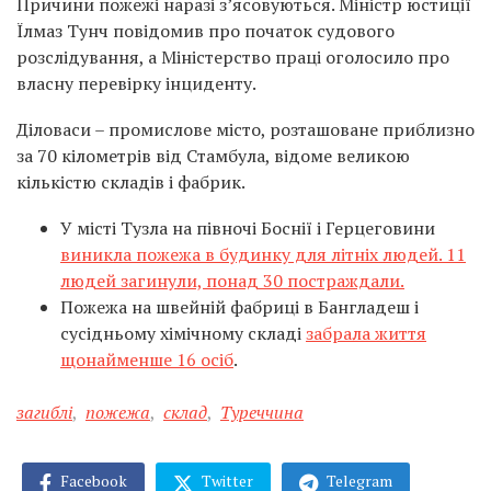
Причини пожежі наразі з’ясовуються. Міністр юстиції
Їлмаз Тунч повідомив про початок судового
розслідування, а Міністерство праці оголосило про
власну перевірку інциденту.
Діловаси – промислове місто, розташоване приблизно
за 70 кілометрів від Стамбула, відоме великою
кількістю складів і фабрик.
У місті Тузла на півночі Боснії і Герцеговини
виникла пожежа в будинку для літніх людей. 11
людей загинули, понад 30 постраждали.
Пожежа на швейній фабриці в Бангладеш і
сусідньому хімічному складі
забрала життя
щонайменше 16 осіб
.
загиблі
,
пожежа
,
склад
,
Туреччина
Facebook
Twitter
Telegram