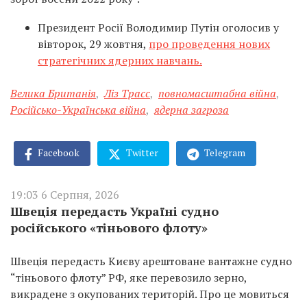
Президент Росії Володимир Путін оголосив у
вівторок, 29 жовтня,
про проведення нових
стратегічних ядерних навчань.
Велика Британія
,
Ліз Трасс
,
повномасштабна війна
,
Російсько-Українська війна
,
ядерна загроза
Facebook
Twitter
Telegram
19:03 6 Серпня, 2026
Швеція передасть Україні судно
російського «тіньового флоту»
Швеція передасть Києву арештоване вантажне судно
“тіньового флоту” РФ, яке перевозило зерно,
викрадене з окупованих територій. Про це мовиться