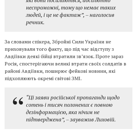
які вони посилаються, абсолютно
неспроможні, тому що немає таких
людей, і це не фактаж”, – наголосив
речник.
За словами спікера, Збройні Сили України не
приховували того факту, що під час відступу з
Авдіївки деякі бійці втратили зв’язок. Проте зараз
Росія, спостерігаючи великі втрати своїх солдатів в
районі Авдіївки, поширює фейкові новини, які
підхоплюють окремі світові ЗМІ.
“Ці заяви російської пропаганди щодо
сотень і тисяч полонених є повною
дезінформацією, яка нічим не
підтверджена”, – зауважив Лиховій.