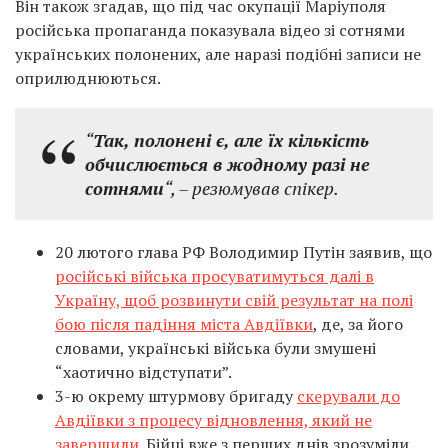
Він також згадав, що під час окупації Маріуполя
російська пропаганда показувала відео зі сотнями
українських полонених, але наразі подібні записи не
оприлюднюються.
“
Так, полонені є, але їх кількість
обчислюється в жодному разі не
сотнями
“, – резюмував спікер.
20 лютого глава РФ Володимир Путін заявив, що
російські війська просуватимуться далі в
Україну, щоб розвинути свій результат на полі
бою після падіння міста Авдіївки
, де, за його
словами, українські війська були змушені
“хаотично відступати”.
3-ю окрему штурмову бригаду
скерували до
Авдіївки з процесу відновлення, який не
завершили
. Бійці вже з перших днів зрозуміли,