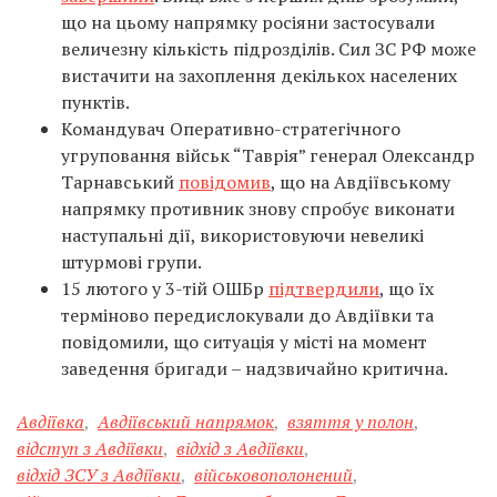
що на цьому напрямку росіяни застосували
величезну кількість підрозділів. Сил ЗС РФ може
вистачити на захоплення декількох населених
пунктів.
Командувач Оперативно-стратегічного
угруповання військ “Таврія” генерал Олександр
Тарнавський
повідомив
, що на Авдіївському
напрямку противник знову спробує виконати
наступальні дії, використовуючи невеликі
штурмові групи.
15 лютого у 3-тій ОШБр
підтвердили
, що їх
терміново передислокували до Авдіївки та
повідомили, що ситуація у місті на момент
заведення бригади – надзвичайно критична.
Авдіївка
,
Авдіївський напрямок
,
взяття у полон
,
відступ з Авдіївки
,
відхід з Авдіївки
,
відхід ЗСУ з Авдіївки
,
військовополонений
,