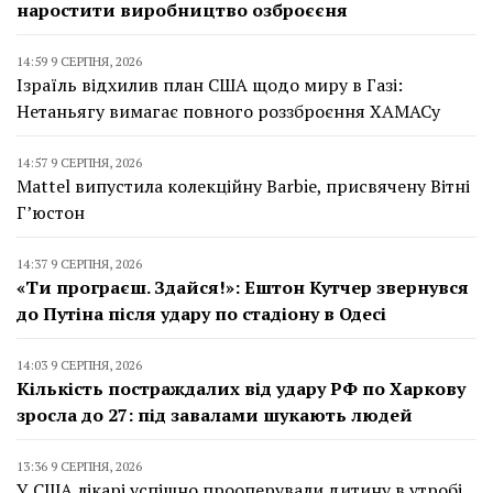
наростити виробництво озброєєня
14:59 9 СЕРПНЯ, 2026
Ізраїль відхилив план США щодо миру в Газі:
Нетаньягу вимагає повного роззброєння ХАМАСу
14:57 9 СЕРПНЯ, 2026
Mattel випустила колекційну Barbie, присвячену Вітні
Г’юстон
14:37 9 СЕРПНЯ, 2026
«Ти програєш. Здайся!»: Ештон Кутчер звернувся
до Путіна після удару по стадіону в Одесі
14:03 9 СЕРПНЯ, 2026
Кількість постраждалих від удару РФ по Харкову
зросла до 27: під завалами шукають людей
13:36 9 СЕРПНЯ, 2026
У США лікарі успішно прооперували дитину в утробі