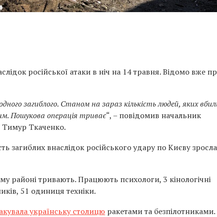
аслідок російської атаки в ніч на 14 травня. Відомо вже пр
одного загиблого. Станом на зараз кількість людей, яких вбил
ким. Пошукова операція триває
“, – повідомив начальник
ї Тимур Ткаченко.
ість загиблих внаслідок російського удару по Києву зросла
у районі тривають. Працюють психологи, 3 кінологічні
иків, 51 одиниця техніки.
акувала українську столицю
ракетами та безпілотниками.