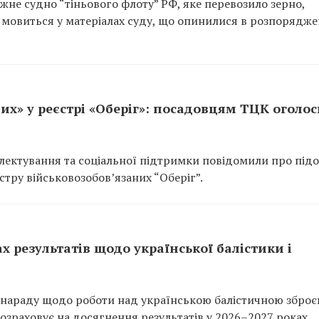
не судно “тіньового флоту” РФ, яке перевозило зерно,
 мовиться у матеріалах суду, що опинилися в розпорядже
их» у реєстрі «Оберіг»: посадовцям ТЦК оголо
ектування та соціальної підтримки повідомили про підо
тру військовозобов’язаних “Оберіг”.
ах результатів щодо української балістики і
нараду щодо роботи над українською балістичною зброє
зраховує на досягнення результатів у 2026–2027 роках.