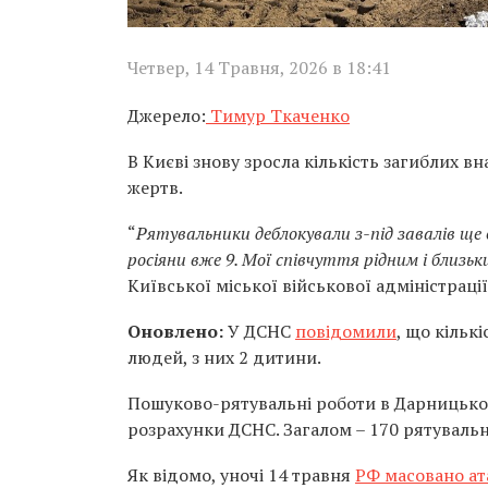
Четвер, 14 Травня, 2026 в 18:41
Джерело:
Тимур Ткаченко
В Києві знову зросла кількість загиблих вн
жертв.
“
Рятувальники деблокували з-під завалів ще 
росіяни вже 9. Мої співчуття рідним і близь
Київської міської військової адміністраці
Оновлено:
У ДСНС
повідомили
, що кільк
людей, з них 2 дитини.
Пошуково-рятувальні роботи в Дарницьком
розрахунки ДСНС. Загалом – 170 рятувальн
Як відомо, уночі 14 травня
РФ масовано ат