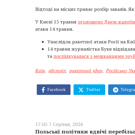
Відтоді на місцях триває розбір завалів. Я
У Києві 15 травня
оголошено Днем жалоби
атаки 14 травня.
Унаслідок ракетної атаки Росії на Киї
14 травня журналістка Букв відвідал
та
поспілкувалася з мешканцями зруй
Київ
,
обстріл
,
ракетний удар
,
Російсько-Ук
Facebook
Twitter
Telegr
17:05 7 Серпня, 2026
Польські політики вдвічі перебіл