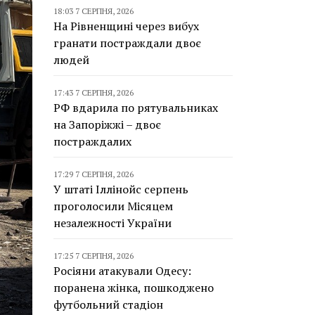
18:03 7 СЕРПНЯ, 2026
На Рівненщині через вибух
гранати постраждали двоє
людей
17:43 7 СЕРПНЯ, 2026
РФ вдарила по рятувальниках
на Запоріжжі – двоє
постраждалих
17:29 7 СЕРПНЯ, 2026
У штаті Іллінойс серпень
проголосили Місяцем
незалежності України
17:25 7 СЕРПНЯ, 2026
Росіяни атакували Одесу:
поранена жінка, пошкоджено
футбольний стадіон