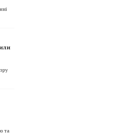
нні
сили
зру
ю та