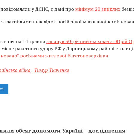
к повідомляли у ДСНС, є дані про
мінімум 20 зниклих
безві
за загиблими внаслідок російської масованої комбінован
в в ніч на 14 травня
загинув 30-річний ексхокеїст Юрій О
а місце ракетного удару РФ у Дарницькому районі столиці
нованої росіянами житлової багатоповерхівки
.
раїнська війна
,
Тимур Ткаченко
am
ьшили обсяг допомоги Україні – дослідження