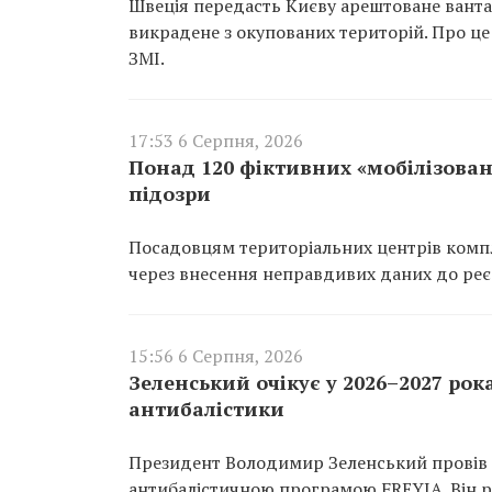
Швеція передасть Києву арештоване вантаж
викрадене з окупованих територій. Про це
ЗМІ.
17:53 6 Серпня, 2026
Понад 120 фіктивних «мобілізован
підозри
Посадовцям територіальних центрів компл
через внесення неправдивих даних до реєс
15:56 6 Серпня, 2026
Зеленський очікує у 2026–2027 рок
антибалістики
Президент Володимир Зеленський провів 
антибалістичною програмою FREYJA. Він ро