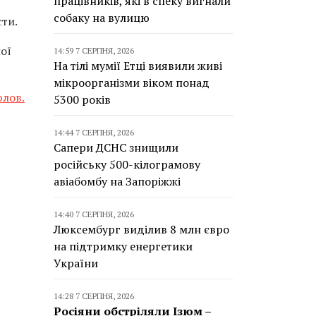
працівників, які в спеку вигнали
собаку на вулицю
сти.
ої
14:59 7 СЕРПНЯ, 2026
На тілі мумії Етці виявили живі
мікроорганізми віком понад
рлов.
5300 років
14:44 7 СЕРПНЯ, 2026
Сапери ДСНС знищили
російську 500-кілограмову
авіабомбу на Запоріжжі
14:40 7 СЕРПНЯ, 2026
Люксембург виділив 8 млн євро
на підтримку енергетики
України
14:28 7 СЕРПНЯ, 2026
Росіяни обстріляли Ізюм –