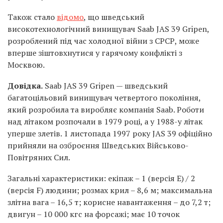
Також стало
відомо
, що шведський
високотехнологічний винищувач Saab JAS 39 Gripen,
розроблений під час холодної війни з СРСР, може
вперше зіштовхнутися у гарячому конфлікті з
Москвою.
Довідка.
Saab JAS 39 Gripen — шведський
багатоцільовий винищувач четвертого покоління,
який розробила та виробляє компанія Saab. Роботи
над літаком розпочали в 1979 році, а у 1988-у літак
уперше злетів. 1 листопада 1997 року JAS 39 офіційно
прийняли на озброєння Шведських Військово-
Повітряних Сил.
Загальні характеристики: екіпаж – 1 (версія E) / 2
(версія F) людини; розмах крил – 8,6 м; максимальна
злітна вага – 16,5 т; корисне навантаження – до 7,2 т;
двигун – 10 000 кгс на форсажі; має 10 точок