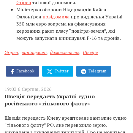
Gripen
та іншої допомоги.
Міністерка оборони Нідерландів Кайса
Оллонґрен
повідомила
про виділення Україні
350 млн євро зокрема на фінансування
керованих ракет класу “повітря-земля”, які
можуть запускати винищувачі F-16 та дронів.
Gripen
,
винищувачі
,
домовленість
,
Швеція
Facebook
Twitter
Telegram
19:03 6 Серпня, 2026
Швеція передасть Україні судно
російського «тіньового флоту»
Швеція передасть Києву арештоване вантажне судно
“тіньового флоту” РФ, яке перевозило зерно,
викрадене з окупованих територій. Про це мовиться