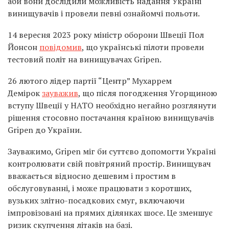
аби вони дослідили можливість надання Україні
винищувачів і провели певні ознайомчі польоти.
14 вересня 2023 року міністр оборони Швеції Пол
Йонсон
повідомив
, що українські пілоти провели
тестовий політ на винищувачах Gripen.
26 лютого лідер партії “Центр” Мухаррем
Демірок
зауважив
, що після погодження Угорщиною
вступу Швеції у НАТО необхідно негайно розглянути
рішення стосовно постачання країною винищувачів
Gripen до України.
Зауважимо, Gripen міг би суттєво допомогти Україні
контролювати свій повітряний простір. Винищувач
вважається відносно дешевим і простим в
обслуговуванні, і може працювати з коротших,
вузьких злітно-посадкових смуг, включаючи
імпровізовані на прямих ділянках шосе. Це зменшує
ризик скупчення літаків на базі.