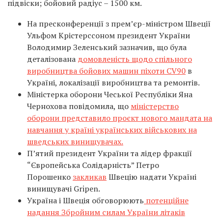
підвіски; бойовий радіус – 1500 км.
На пресконференції з прем’єр-міністром Швеції
Ульфом Крістерссоном президент України
Володимир Зеленський зазначив, що була
деталізована
домовленість щодо спільного
виробництва бойових машин піхоти CV90
в
Україні, локалізації виробництва та ремонтів.
Міністерка оборони Чеської Республіки Яна
Чернохова повідомила, що
міністерство
оборони представило проєкт нового мандата на
навчання у країні українських військових на
шведських винищувачах.
П’ятий президент України та лідер фракції
“Європейська Солідарність” Петро
Порошенко
закликав
Швецію надати Україні
винищувачі Gripen.
Україна і Швеція обговорюють
потенційне
надання Збройним силам України літаків