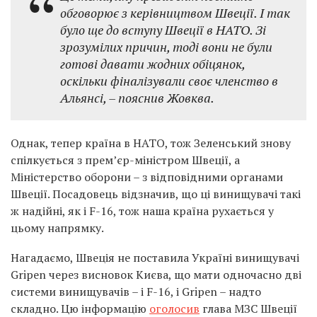
обговорює з керівництвом Швеції. І так
було ще до вступу Швеції в НАТО. Зі
зрозумілих причин, тоді вони не були
готові давати жодних обіцянок,
оскільки фіналізували своє членство в
Альянсі, – пояснив Жовква.
Однак, тепер країна в НАТО, тож Зеленський знову
спілкується з прем’єр-міністром Швеції, а
Міністерство оборони – з відповідними органами
Швеції. Посадовець відзначив, що ці винищувачі такі
ж надійні, як і F-16, тож наша країна рухається у
цьому напрямку.
Нагадаємо, Швеція не поставила Україні винищувачі
Gripen через висновок Києва, що мати одночасно дві
системи винищувачів – і F-16, і Gripen – надто
складно. Цю інформацію
оголосив
глава МЗС Швеції