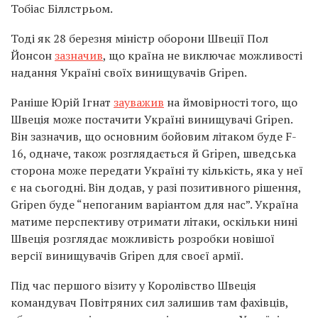
Тобіас Біллстрьом.
Тоді як 28 березня міністр оборони Швеції Пол
Йонсон
зазначив
, що країна не виключає можливості
надання Україні своїх винищувачів Gripen.
Раніше Юрій Ігнат
зауважив
на ймовірності того, що
Швеція може постачити Україні винищувачі Gripen.
Він зазначив, що основним бойовим літаком буде F-
16, одначе, також розглядається й Gripen, шведська
сторона може передати Україні ту кількість, яка у неї
є на сьогодні. Він додав, у разі позитивного рішення,
Gripen буде “непоганим варіантом для нас”. Україна
матиме перспективу отримати літаки, оскільки нині
Швеція розглядає можливість розробки новішої
версії винищувачів Gripen для своєї армії.
Під час першого візиту у Королівство Швеція
командувач Повітряних сил залишив там фахівців,