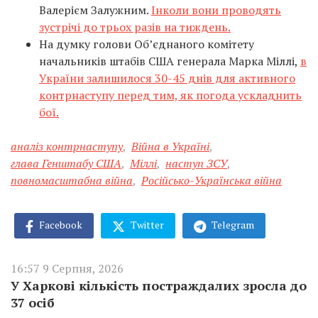
Валерієм Залужним.
Інколи вони проводять
зустрічі до трьох разів на тиждень.
На думку голови Об’єднаного комітету
начальників штабів США генерала Марка Міллі,
в
України залишилося 30-45 днів для активного
контрнаступу перед тим, як погода ускладнить
бої.
аналіз контрнаступу
,
Війна в Україні
,
глава Генштабу США
,
Міллі
,
наступ ЗСУ
,
повномасштабна війна
,
Російсько-Українська війна
Facebook
Twitter
Telegram
16:57 9 Серпня, 2026
У Харкові кількість постраждалих зросла до
37 осіб