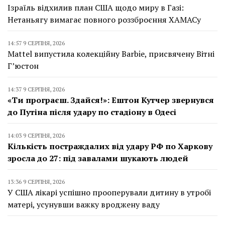
Ізраїль відхилив план США щодо миру в Газі:
Нетаньягу вимагає повного роззброєння ХАМАСу
14:57 9 СЕРПНЯ, 2026
Mattel випустила колекційну Barbie, присвячену Вітні
Г’юстон
14:37 9 СЕРПНЯ, 2026
«Ти програєш. Здайся!»: Ештон Кутчер звернувся
до Путіна після удару по стадіону в Одесі
14:03 9 СЕРПНЯ, 2026
Кількість постраждалих від удару РФ по Харкову
зросла до 27: під завалами шукають людей
13:36 9 СЕРПНЯ, 2026
У США лікарі успішно прооперували дитину в утробі
матері, усунувши важку вроджену ваду