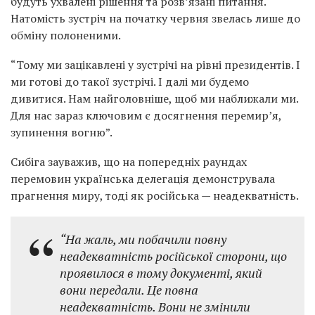
будуть ухвалені рішення та розв’язані питання.
Натомість зустріч на початку червня звелась лише до
обміну полоненими.
“Тому ми зацікавлені у зустрічі на рівні президентів. І
ми готові до такої зустрічі. І далі ми будемо
дивитися. Нам найголовніше, щоб ми наближали ми.
Для нас зараз ключовим є досягнення перемир’я,
зупинення вогню”.
Сибіга зауважив, що на попередніх раундах
перемовин українська делегація демонструвала
прагнення миру, тоді як російська — неадекватність.
“На жаль, ми побачили повну
неадекватність російської сторони, що
проявилося в тому документі, який
вони передали. Це повна
неадекватність. Вони не змінили