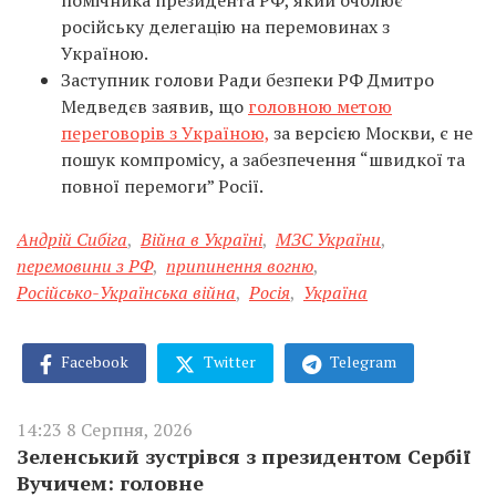
помічника президента РФ, який очолює
російську делегацію на перемовинах з
Україною.
Заступник голови Ради безпеки РФ Дмитро
Медведєв заявив, що
головною метою
переговорів з Україною,
за версією Москви, є не
пошук компромісу, а забезпечення “швидкої та
повної перемоги” Росії.
Андрій Сибіга
,
Війна в Україні
,
МЗС України
,
перемовини з РФ
,
припинення вогню
,
Російсько-Українська війна
,
Росія
,
Україна
Facebook
Twitter
Telegram
14:23 8 Серпня, 2026
Зеленський зустрівся з президентом Сербії
Вучичем: головне