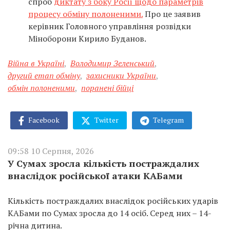
спроб
диктату з боку Росії щодо параметрів
процесу обміну полоненими.
Про це заявив
керівник Головного управління розвідки
Міноборони Кирило Буданов.
Війна в Україні
,
Володимир Зеленський
,
другий етап обміну
,
захисники України
,
обмін полоненими
,
поранені бійці
Facebook
Twitter
Telegram
09:58 10 Серпня, 2026
У Сумах зросла кількість постраждалих
внаслідок російської атаки КАБами
Кількість постраждалих внаслідок російських ударів
КАБами по Сумах зросла до 14 осіб. Серед них – 14-
річна дитина.