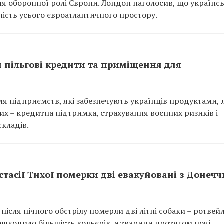
я оборонної ролі Європи. Лондон наголосив, що українс
ність усього євроатлантичного простору.
и пільгові кредити та приміщення для
я підприємств, які забезпечують українців продуктами, 
х – кредитна підтримка, страхування воєнних ризиків і
кладів.
астасії Тихої померки дві евакуйовані з Донеч
після нічного обстрілу померли дві літні собаки – ротвей
ошкодило більшість вольєрів, а тварини протягом ночі