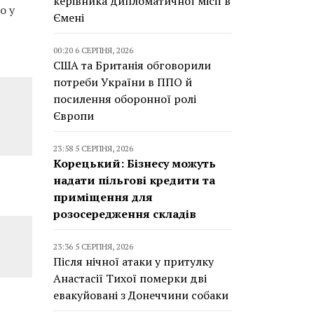
керівника дипломатичної місії в
о у
Ємені
00:20 6 СЕРПНЯ, 2026
США та Британія обговорили
потреби України в ППО й
посилення оборонної ролі
Європи
23:58 5 СЕРПНЯ, 2026
Корецький: Бізнесу можуть
надати пільгові кредити та
приміщення для
розосередження складів
23:36 5 СЕРПНЯ, 2026
Після нічної атаки у притулку
Анастасії Тихої померки дві
евакуйовані з Донеччини собаки