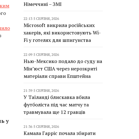
Німеччині – ЗМІ
ьким
ого
22:13 5 СЕРПНЯ, 2026
Microsoft викрила російських
шило
хакерів, які використовують Wi-
з
Fi у готелях для шпигунства
22:09 5 СЕРПНЯ, 2026
Нью-Мексико подало до суду на
Мін’юст США через нерозкриті
матеріали справи Епштейна
21:39 5 СЕРПНЯ, 2026
У Таїланді блискавка вбила
футболіста під час матчу та
травмувала ще 12 гравців
ь у
21:36 5 СЕРПНЯ, 2026
Камала Гарріс почала збирати