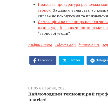
Польська прокуратура розпочала мас
зерном.
За даними слідства, 75 компа
справжнє походження та призначенн
Світові ціни на пшеницю почали зниж
один з українських чорноморських п
“зернової угоди”.
Андрій Сибіга
,
Гідеон Саар
,
дипломатія
,
зе
Facebook
Twitter
Telegr
01:05 6 Серпня, 2026
Наймолодший темношкірий профес
плагіаті