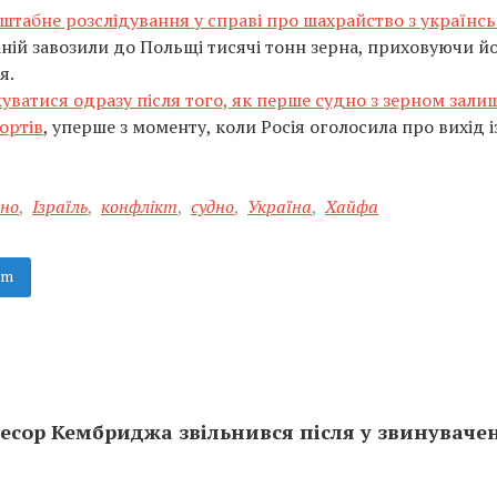
штабне розслідування у справі про шахрайство з українс
ній завозили до Польщі тисячі тонн зерна, приховуючи й
я.
уватися одразу після того, як перше судно з зерном зали
ортів
, уперше з моменту, коли Росія оголосила про вихід і
рно
,
Ізраїль
,
конфлікт
,
судно
,
Україна
,
Хайфа
am
ор Кембриджа звільнився після у звинувачен