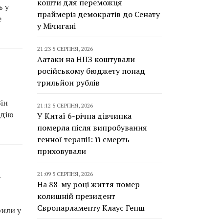
кошти для переможця
ь у
праймеріз демократів до Сенату
е
у Мічигані
21:23 5 СЕРПНЯ, 2026
Аатаки на НПЗ коштували
російському бюджету понад
трильйон рублів
ін
21:12 5 СЕРПНЯ, 2026
идію
У Китаї 6-річна дівчинка
померла після випробування
генної терапії: її смерть
приховували
і
21:09 5 СЕРПНЯ, 2026
На 88-му році життя помер
колишній президент
Європарламенту Клаус Генш
рили у