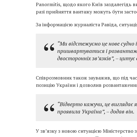
Panormitis, щодо якого Київ заздалегідь 
разі прийняття вантажу можуть бути заст
За інформацією журналіста Равіда, ситуац
“Ми відстежуємо це нове судно 
пришвартуватися і розвантажи
двосторонніх зв’язків”,
– цитує 
Співрозмовник також зауважив, що під ча
позицію України і дозволив розвантаженн
“Відверто кажучи, це виглядає 
проявила Україна”,
– додав він.
У зв’язку з новою ситуацією Міністерство