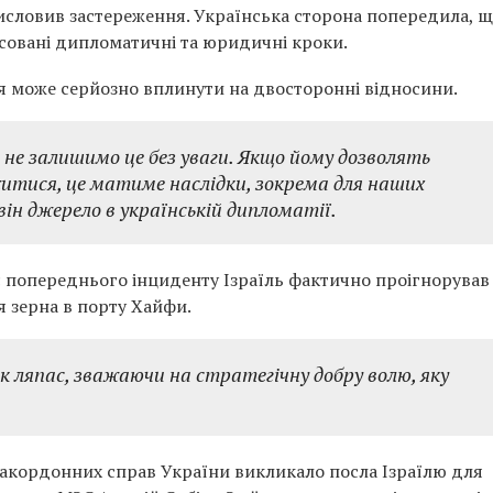
висловив застереження. Українська сторона попередила, щ
осовані дипломатичні та юридичні кроки.
ія може серйозно вплинути на двосторонні відносини.
і не залишимо це без уваги. Якщо йому дозволять
тися, це матиме наслідки, зокрема для наших
він джерело в українській дипломатії.
с попереднього інциденту Ізраїль фактично проігнорував
я зерна в порту Хайфи.
як ляпас, зважаючи на стратегічну добру волю, яку
 закордонних справ України викликало посла Ізраїлю для