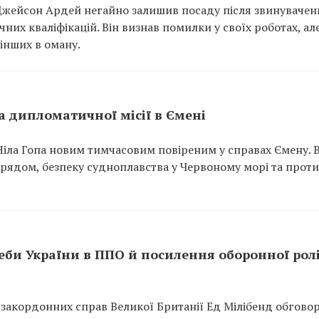
жейсон Ардей негайно залишив посаду після звинувачен
чних кваліфікацій. Він визнав помилки у своїх роботах, ал
інших в оману.
 дипломатичної місії в Ємені
ла Гопа новим тимчасовим повіреним у справах Ємену. В
урядом, безпеку судноплавства у Червоному морі та прот
еби України в ППО й посилення оборонної рол
 закордонних справ Великої Британії Ед Мілібенд обгово