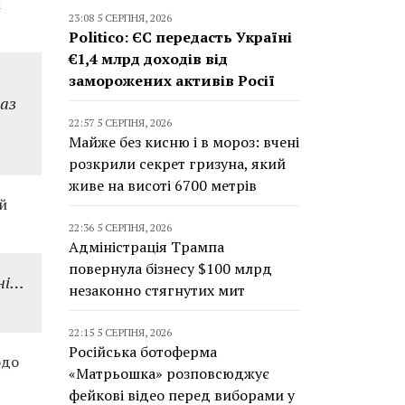
ж
23:08 5 СЕРПНЯ, 2026
Politico: ЄС передасть Україні
€1,4 млрд доходів від
заморожених активів Росії
раз
22:57 5 СЕРПНЯ, 2026
Майже без кисню і в мороз: вчені
розкрили секрет гризуна, який
живе на висоті 6700 метрів
й
22:36 5 СЕРПНЯ, 2026
Адміністрація Трампа
повернула бізнесу $100 млрд
ані…
незаконно стягнутих мит
22:15 5 СЕРПНЯ, 2026
Російська ботоферма
одо
«Матрьошка» розповсюджує
фейкові відео перед виборами у