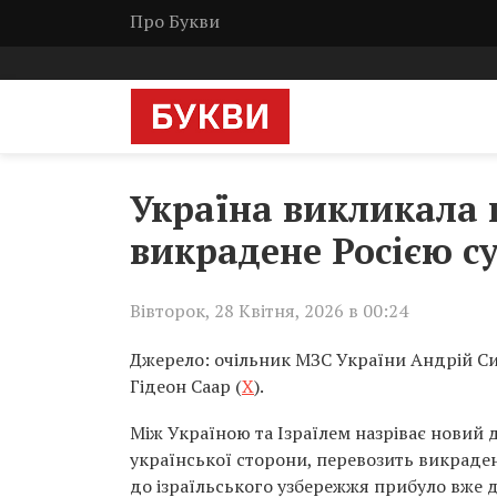
Про Букви
Україна викликала 
викрадене Росією с
Вівторок, 28 Квітня, 2026 в 00:24
Джерело: очільник МЗС України Андрій Сиб
Гідеон Саар (
Х
).
Між Україною та Ізраїлем назріває новий 
української сторони, перевозить викраден
до ізраїльського узбережжя прибуло вже 