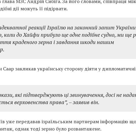
 глава МЗС Андрій Сибіга. За його словами, співпраця мі
ібні дії можуть її підірвати.
адекватної реакції Ізраїлю на законний запит України
, коли до Хайфи прибуло ще одне подібне судно, ми ще 
няття краденого зерна і завдання шкоди нашим
р.
он Саар закликав українську сторону діяти у дипломатичні
окази, які підтверджують ці звинувачення, досі не над
ється верховенства права”,
– заявив він.
иїв уже передавав ізраїльським партнерам інформацію щ
антаж, однак тоді зерно було розвантажене.