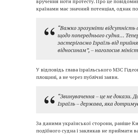
вручення ноти протесту. Про це повідомив
країнами має значний потенціал, однак под
“Важко зрозуміти відсутність 
щодо попереднього судна… Тепер
застерігаємо Ізраїль від прий
відносинам”,
– наголосив мініст
У відповідь глава ізраїльського МЗС Гіде
площині, а не через публічні заяви.
“Звинувачення – це не докази. Д
Ізраїль – держава, яка дотриму
За даними української сторони, раніше К
подібного судна і закликав не приймати в