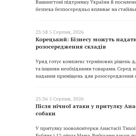
Вашингтоні підтримку України й посиленн
безпека безпосередньо впливає на стабіль
23:58 5 Серпня, 2026
Корецький: Бізнесу можуть надат
розосередження складів
Уряд готує комплекс термінових рішень дл
та іншими необхідними товарами. Серед ни
надання приміщень для розосередження с
23:36 5 Серпня, 2026
Після нічної атаки у притулку Ан
собаки
У притулку зооволонтерки Анастасії Тихої 
Бублик і 17-річна Маша. Вибухами також п