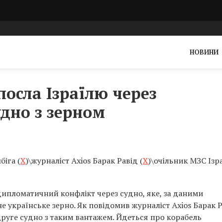
НОВИНИ
посла Ізраїлю через
удно з зерном
іга (
Х
)\журналіст Axios Барак Равід (
Х
)\очільник МЗС Ізр
дипломатичний конфлікт через судно, яке, за даними
е українське зерно. Як повідомив журналіст Axios Барак Р
друге судно з таким вантажем. Йдеться про корабель