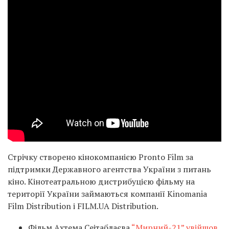
Стрічку створено кінокомпанією Pronto Film за
підтримки Державного агентства України з питань
кіно. Кінотеатральною дистрибуцією фільму на
території України займаються компанії Kinomania
Film Distribution і FILM.UA Distribution.
Фільм Ахтема Сеітаблаєва
“Мирний-21” увійшов