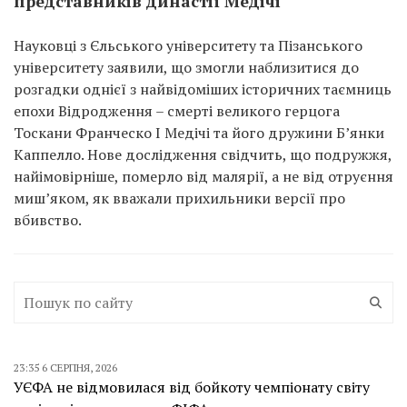
представників династії Медічі
Науковці з Єльського університету та Пізанського
університету заявили, що змогли наблизитися до
розгадки однієї з найвідоміших історичних таємниць
епохи Відродження – смерті великого герцога
Тоскани Франческо I Медічі та його дружини Б’янки
Каппелло. Нове дослідження свідчить, що подружжя,
найімовірніше, померло від малярії, а не від отруєння
миш’яком, як вважали прихильники версії про
вбивство.
23:35 6 СЕРПНЯ, 2026
УЄФА не відмовилася від бойкоту чемпіонату світу