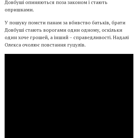
Довбуші опиняються поза законом і стають
опришками.
У пошуку помсти панам за вбивство батьків, брати
Довбуші стають ворогами один одному, оскільки
один хоче грошей, а інший – справедливості. Надалі
Олекса очолює повстання гуцулів.