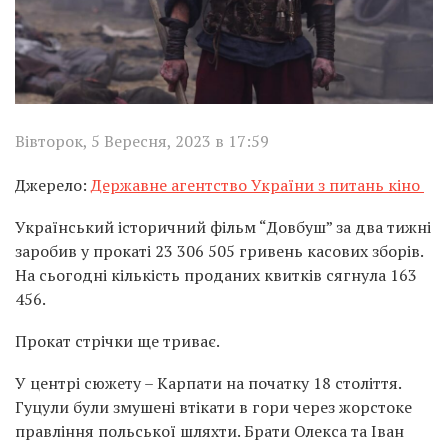
Вівторок, 5 Вересня, 2023 в 17:59
Джерело:
Державне агентство України з питань кіно
Український історичний фільм “Довбуш” за два тижні
заробив у прокаті 23 306 505 гривень касових зборів.
На сьогодні кількість проданих квитків сягнула 163
456.
Прокат стрічки ще триває.
У центрі сюжету – Карпати на початку 18 століття.
Гуцули були змушені втікати в гори через жорстоке
правління польської шляхти. Брати Олекса та Іван