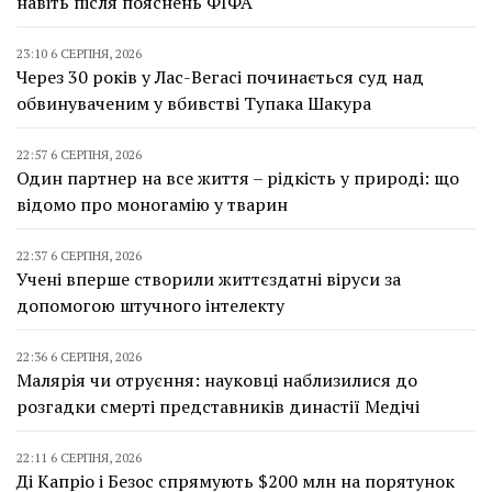
навіть після пояснень ФІФА
23:10 6 СЕРПНЯ, 2026
Через 30 років у Лас-Вегасі починається суд над
обвинуваченим у вбивстві Тупака Шакура
22:57 6 СЕРПНЯ, 2026
Один партнер на все життя – рідкість у природі: що
відомо про моногамію у тварин
22:37 6 СЕРПНЯ, 2026
Учені вперше створили життєздатні віруси за
допомогою штучного інтелекту
22:36 6 СЕРПНЯ, 2026
Малярія чи отруєння: науковці наблизилися до
розгадки смерті представників династії Медічі
22:11 6 СЕРПНЯ, 2026
Ді Капріо і Безос спрямують $200 млн на порятунок