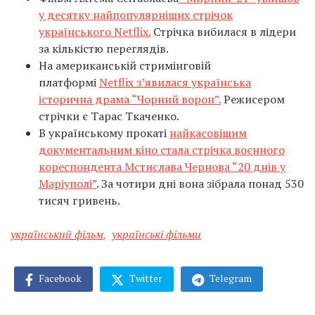
у десятку найпопулярніших стрічок
українського Netflix.
Стрічка вибилася в лідери
за кількістю переглядів.
На американській стримінговій
платформі
Netflix з’явилася українська
історична драма “Чорний ворон”.
Режисером
стрічки є Тарас Ткаченко.
В українському прокаті
найкасовішим
документальним кіно стала стрічка воєнного
кореспондента Мстислава Чернова “20 днів у
Маріуполі”
. За чотири дні вона зібрала понад 530
тисяч гривень.
український фільм
,
українські фільми
Facebook
Twitter
Telegram